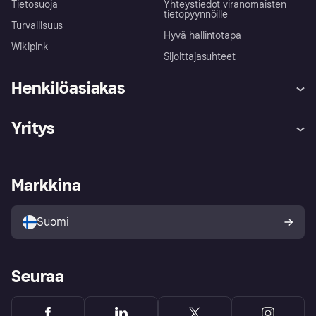
Tietosuoja
Yhteystiedot viranomaisten
tietopyynnöille
Turvallisuus
Hyvä hallintotapa
Wikipink
Sijoittajasuhteet
Henkilöasiakas
Ohje
Reklamaatiot
Yritys
Kirjaudu sisään
Shoppaile turvallisesti Klarnalla
Kauppiastuki
Kehittäjät
Klarna app
Yksityisyysasetukset
Kirjaudu sisään yrityksenä
Operatiivinen tila
Markkina
Tutustu kauppoihin
Peruutusoikeutesi
Myy Klarnalla
Kumppanit ja integraatiot
Ostajan turva
Suomi
Seuraa