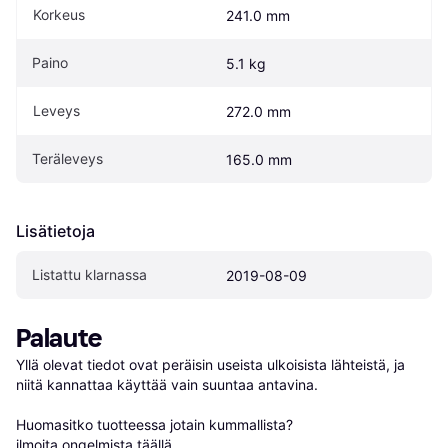
Korkeus
241.0 mm
Paino
5.1 kg
Leveys
272.0 mm
Teräleveys
165.0 mm
Lisätietoja
Listattu klarnassa
2019-08-09
Palaute
Yllä olevat tiedot ovat peräisin useista ulkoisista lähteistä, ja 
niitä kannattaa käyttää vain suuntaa antavina.

Huomasitko tuotteessa jotain kummallista? 
ilmoita ongelmista täällä
.