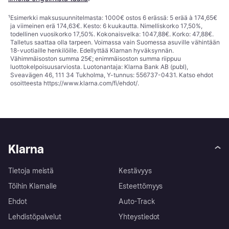
¹
Esimerkki maksusuunnitelmasta: 1000€ ostos 6 erässä: 5 erää à 174,65€
ja viimeinen erä 174,63€. Kesto: 6 kuukautta. Nimelliskorko 17,50%,
todellinen vuosikorko 17,50%. Kokonaisvelka: 1047,88€. Korko: 47,88€.
Talletus saattaa olla tarpeen. Voimassa vain Suomessa asuville vähintään
18-vuotiaille henkilöille. Edellyttää Klarnan hyväksynnän.
Vähimmäisoston summa 25€; enimmäisoston summa riippuu
luottokelpoisuusarviosta. Luotonantaja: Klarna Bank AB (publ),
Sveavägen 46, 111 34 Tukholma, Y-tunnus: 556737-0431. Katso ehdot
osoitteesta
https://www.klarna.com/fi/ehdot/
.
Klarna
Tietoja meistä
Kestävyys
Töihin Klarnalle
Esteettömyys
Ehdot
Auto-Track
Lehdistöpalvelut
Yhteystiedot