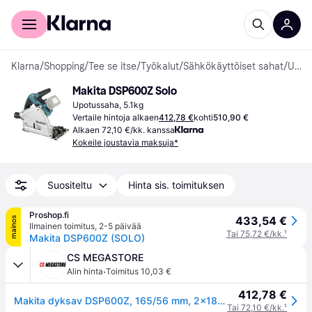
Kuluttajille
Yrityksille
Klarna
/
Shopping
/
Tee se itse
/
Työkalut
/
Sähkökäyttöiset sahat
/
Upotussahat
Makita DSP600Z Solo
Upotussaha, 5.1kg
Vertaile hintoja alkaen
412,78 €
kohti
510,90 €
Alkaen 72,10 €/kk. kanssa
Kokeile joustavia maksuja*
Suositeltu
Hinta sis. toimituksen
Proshop.fi
433,54 €
mainos
Ilmainen toimitus
,
2-5 päivää
Tai 75,72 €/kk.
¹
Makita DSP600Z (SOLO)
CS MEGASTORE
·
Alin hinta
Toimitus 10,03 €
412,78 €
Makita dyksav DSP600Z, 165/56 mm, 2x18V - SOLO
Tai 72,10 €/kk.
¹