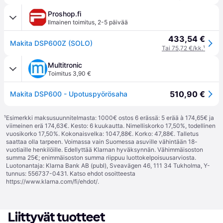
Proshop.fi
Ilmainen toimitus
,
2-5 päivää
433,54 €
Makita DSP600Z (SOLO)
Tai 75,72 €/kk.
¹
Multitronic
Toimitus 3,90 €
510,90 €
Makita DSP600 - Upotuspyörösaha
¹
Esimerkki maksusuunnitelmasta: 1000€ ostos 6 erässä: 5 erää à 174,65€ ja
viimeinen erä 174,63€. Kesto: 6 kuukautta. Nimelliskorko 17,50%, todellinen
vuosikorko 17,50%. Kokonaisvelka: 1047,88€. Korko: 47,88€. Talletus
saattaa olla tarpeen. Voimassa vain Suomessa asuville vähintään 18-
vuotiaille henkilöille. Edellyttää Klarnan hyväksynnän. Vähimmäisoston
summa 25€; enimmäisoston summa riippuu luottokelpoisuusarviosta.
Luotonantaja: Klarna Bank AB (publ), Sveavägen 46, 111 34 Tukholma, Y-
tunnus: 556737-0431. Katso ehdot osoitteesta
https://www.klarna.com/fi/ehdot/
.
Liittyvät tuotteet