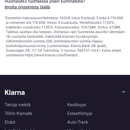
Huomasitko tuotteessa jotain kummallista? 
ilmoita ongelmista täällä
.
¹
Esimerkki maksusuunnitelmasta: 1000€ ostos 6 erässä: 5 erää à 174,65€
ja viimeinen erä 174,63€. Kesto: 6 kuukautta. Nimelliskorko 17,50%,
todellinen vuosikorko 17,50%. Kokonaisvelka: 1047,88€. Korko: 47,88€.
Talletus saattaa olla tarpeen. Voimassa vain Suomessa asuville vähintään
18-vuotiaille henkilöille. Edellyttää Klarnan hyväksynnän.
Vähimmäisoston summa 25€; enimmäisoston summa riippuu
luottokelpoisuusarviosta. Luotonantaja: Klarna Bank AB (publ),
Sveavägen 46, 111 34 Tukholma, Y-tunnus: 556737-0431. Katso ehdot
osoitteesta
https://www.klarna.com/fi/ehdot/
.
Klarna
Tietoja meistä
Kestävyys
Töihin Klarnalle
Esteettömyys
Ehdot
Auto-Track