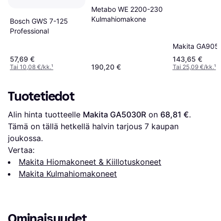
Metabo WE 2200-230
Kulmahiomakone
Bosch GWS 7-125
Professional
Makita GA905
57,69 €
143,65 €
190,20 €
Tai 10,08 €/kk.
¹
Tai 25,09 €/kk.
¹
Tuotetiedot
Alin hinta tuotteelle 
Makita GA5030R
 on 
68,81 €
. 
Tämä on tällä hetkellä halvin tarjous 
7
 kaupan 
joukossa.
Vertaa:
Makita Hiomakoneet & Kiillotuskoneet
Makita Kulmahiomakoneet
Ominaisuudet