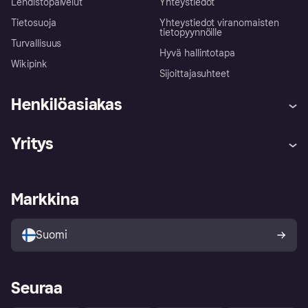
Lehdistöpalvelut
Yhteystiedot
Tietosuoja
Yhteystiedot viranomaisten
tietopyynnöille
Turvallisuus
Hyvä hallintotapa
Wikipink
Sijoittajasuhteet
Henkilöasiakas
Ohje
Reklamaatiot
Yritys
Kirjaudu sisään
Shoppaile turvallisesti Klarnalla
Kauppiastuki
Kehittäjät
Klarna app
Yksityisyysasetukset
Kirjaudu sisään yrityksenä
Operatiivinen tila
Markkina
Tutustu kauppoihin
Peruutusoikeutesi
Myy Klarnalla
Kumppanit ja integraatiot
Ostajan turva
Suomi
Seuraa