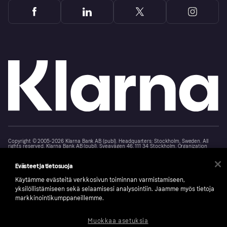
Copyright © 2005-2026 Klarna Bank AB (publ). Headquarters: Stockholm, Sweden. All
rights reserved. Klarna Bank AB (publ). Sveavägen 46, 111 34 Stockholm. Organization
number: 556737-0431
Evästeet ja tietosuoja
Klarnan evästeseloste
Klarna.com
Käytämme evästeitä verkkosivun toiminnan varmistamiseen,
yksilöllistämiseen sekä selaamisesi analysointiin. Jaamme myös tietoja
markkinointikumppaneillemme.
Muokkaa asetuksia