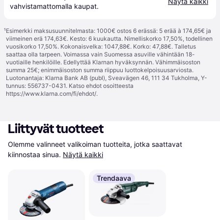
Näytä kaikki
vahvistamattomalla 
kaupat
.
¹
Esimerkki maksusuunnitelmasta: 1000€ ostos 6 erässä: 5 erää à 174,65€ ja
viimeinen erä 174,63€. Kesto: 6 kuukautta. Nimelliskorko 17,50%, todellinen
vuosikorko 17,50%. Kokonaisvelka: 1047,88€. Korko: 47,88€. Talletus
saattaa olla tarpeen. Voimassa vain Suomessa asuville vähintään 18-
vuotiaille henkilöille. Edellyttää Klarnan hyväksynnän. Vähimmäisoston
summa 25€; enimmäisoston summa riippuu luottokelpoisuusarviosta.
Luotonantaja: Klarna Bank AB (publ), Sveavägen 46, 111 34 Tukholma, Y-
tunnus: 556737-0431. Katso ehdot osoitteesta
https://www.klarna.com/fi/ehdot/
.
Liittyvät tuotteet
Olemme valinneet valikoiman tuotteita, jotka saattavat 
kiinnostaa sinua.
Näytä kaikki
Trendaava