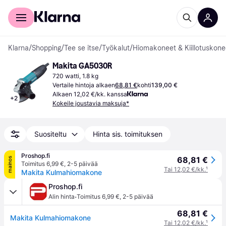
Kuluttajille
Yrityksille
Klarna
/
Shopping
/
Tee se itse
/
Työkalut
/
Hiomakoneet & Kiillotuskone
Makita GA5030R
720 watti, 1.8 kg
Vertaile hintoja alkaen
68,81 €
kohti
139,00 €
Alkaen 12,02 €/kk. kanssa
+
2
Kokeile joustavia maksuja*
Suositeltu
Hinta sis. toimituksen
Proshop.fi
68,81 €
mainos
Toimitus 6,99 €
,
2-5 päivää
Tai 12,02 €/kk.
¹
Makita Kulmahiomakone
Proshop.fi
·
Alin hinta
Toimitus 6,99 €
,
2-5 päivää
68,81 €
Makita Kulmahiomakone
Tai 12,02 €/kk.
¹