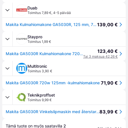
Duab
Toimitus 7,89 €
,
4-5 päivää
139,00 €
Makita Kulmahiomakone GA5030R, 125 mm, 720 W, uudelleenkäynnistyssuoja
Staypro
Toimitus 1,99 €
123,40 €
Makita GA5030R Kulmahiomakone 720 W, Koneet
Tai 3 maksua 42,26 €
Multitronic
Toimitus 3,90 €
71,90 €
Makita GA5030R 720w 125mm -kulmahiomakone
Teknikproffset
Toimitus 9,99 €
83,99 €
Makita GA5030R Vinkelslipmaskin med återstartsskydd
Tämä tuote on myös saatavilla 
2