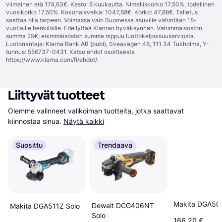
viimeinen erä 174,63€. Kesto: 6 kuukautta. Nimelliskorko 17,50%, todellinen
vuosikorko 17,50%. Kokonaisvelka: 1047,88€. Korko: 47,88€. Talletus
saattaa olla tarpeen. Voimassa vain Suomessa asuville vähintään 18-
vuotiaille henkilöille. Edellyttää Klarnan hyväksynnän. Vähimmäisoston
summa 25€; enimmäisoston summa riippuu luottokelpoisuusarviosta.
Luotonantaja: Klarna Bank AB (publ), Sveavägen 46, 111 34 Tukholma, Y-
tunnus: 556737-0431. Katso ehdot osoitteesta
https://www.klarna.com/fi/ehdot/
.
Liittyvät tuotteet
Olemme valinneet valikoiman tuotteita, jotka saattavat 
kiinnostaa sinua.
Näytä kaikki
Suosittu
Trendaava
Makita DGA50
Dewalt DCG406NT
Makita DGA511Z Solo
Solo
166,20 €