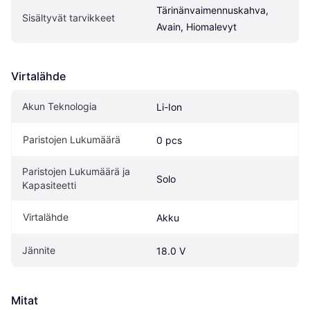
Tärinänvaimennuskahva, 
Sisältyvät tarvikkeet
Avain, Hiomalevyt
Virtalähde
Akun Teknologia
Li-Ion
Paristojen Lukumäärä
0 pcs
Paristojen Lukumäärä ja 
Solo
Kapasiteetti
Virtalähde
Akku
Jännite
18.0 V
Mitat