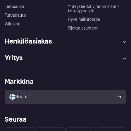
Tietosuoja
Yhteystiedot viranomaisten
tietopyynnöille
Turvallisuus
Hyvä hallintotapa
Wikipink
Sijoittajasuhteet
Henkilöasiakas
Ohje
Reklamaatiot
Yritys
Kirjaudu sisään
Shoppaile turvallisesti Klarnalla
Kauppiastuki
Kehittäjät
Klarna app
Yksityisyysasetukset
Kirjaudu sisään yrityksenä
Operatiivinen tila
Markkina
Tutustu kauppoihin
Peruutusoikeutesi
Myy Klarnalla
Kumppanit ja integraatiot
Ostajan turva
Suomi
Seuraa