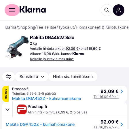
Kuluttajille
Yrityksille
Klarna
/
Shopping
/
Tee se itse
/
Työkalut
/
Hiomakoneet & Kiillotuskone
Makita DGA452Z Solo
2 kg
Vertaile hintoja alkaen
92,09 €
kohti
115,90 €
Alkaen 16,09 €/kk. kanssa
+
1
Kokeile joustavia maksuja*
Suositeltu
Hinta sis. toimituksen
Proshop.fi
92,09 €
mainos
Toimitus 6,99 €
,
2-5 päivää
Tai 16,09 €/kk.
¹
Makita DGA452Z - kulmahiomakone
Proshop.fi
·
Alin hinta
Toimitus 6,99 €
,
2-5 päivää
92,09 €
Makita DGA452Z - kulmahiomakone
Tai 16,09 €/kk.
¹