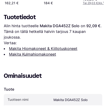
162,21 €
184 €
Tai 29,03 €/kk.
¹
Tuotetiedot
Alin hinta tuotteelle 
Makita DGA452Z Solo
 on 
92,09 €
. 
Tämä on tällä hetkellä halvin tarjous 
7
 kaupan 
joukossa.
Vertaa:
Makita Hiomakoneet & Kiillotuskoneet
Makita Kulmahiomakoneet
Ominaisuudet
Tuote
Tuotteen nimi
Makita DGA452Z Solo