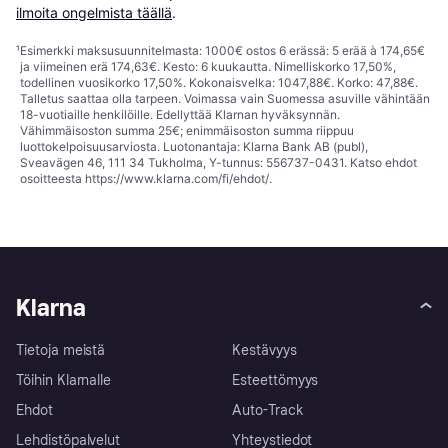
ilmoita ongelmista täällä
.
¹
Esimerkki maksusuunnitelmasta: 1000€ ostos 6 erässä: 5 erää à 174,65€
ja viimeinen erä 174,63€. Kesto: 6 kuukautta. Nimelliskorko 17,50%,
todellinen vuosikorko 17,50%. Kokonaisvelka: 1047,88€. Korko: 47,88€.
Talletus saattaa olla tarpeen. Voimassa vain Suomessa asuville vähintään
18-vuotiaille henkilöille. Edellyttää Klarnan hyväksynnän.
Vähimmäisoston summa 25€; enimmäisoston summa riippuu
luottokelpoisuusarviosta. Luotonantaja: Klarna Bank AB (publ),
Sveavägen 46, 111 34 Tukholma, Y-tunnus: 556737-0431. Katso ehdot
osoitteesta
https://www.klarna.com/fi/ehdot/
.
Klarna
Tietoja meistä
Kestävyys
Töihin Klarnalle
Esteettömyys
Ehdot
Auto-Track
Lehdistöpalvelut
Yhteystiedot