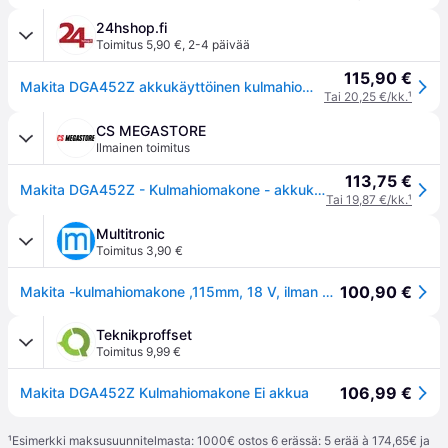
24hshop.fi
Toimitus 5,90 €
,
2-4 päivää
115,90 €
Makita DGA452Z akkukäyttöinen kulmahiomakone (yksittäispakkaus)
Tai 20,25 €/kk.
¹
CS MEGASTORE
Ilmainen toimitus
113,75 €
Makita DGA452Z - Kulmahiomakone - akkukäyttöinen - 115 mm - ei akkua - 18 V
Tai 19,87 €/kk.
¹
Multitronic
Toimitus 3,90 €
100,90 €
Makita -kulmahiomakone ,115mm, 18 V, ilman akkua ja laturia
Teknikproffset
Toimitus 9,99 €
106,99 €
Makita DGA452Z Kulmahiomakone Ei akkua
¹
Esimerkki maksusuunnitelmasta: 1000€ ostos 6 erässä: 5 erää à 174,65€ ja