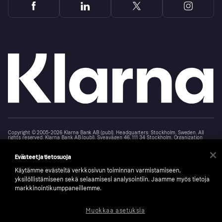
Copyright © 2005-2026 Klarna Bank AB (publ). Headquarters: Stockholm, Sweden. All
rights reserved. Klarna Bank AB (publ). Sveavägen 46, 111 34 Stockholm. Organization
number: 556737-0431
Evästeet ja tietosuoja
Klarnan evästeseloste
Klarna.com
Käytämme evästeitä verkkosivun toiminnan varmistamiseen,
yksilöllistämiseen sekä selaamisesi analysointiin. Jaamme myös tietoja
markkinointikumppaneillemme.
Muokkaa asetuksia