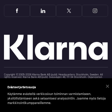
Copyright © 2005-2026 Klarna Bank AB (publ). Headquarters: Stockholm, Sweden. All
rights reserved. Klarna Bank AB (publ). Sveavägen 46, 111 34 Stockholm. Organization
number: 556737-0431
Evästeet ja tietosuoja
Klarnan evästeseloste
Klarna.com
Käytämme evästeitä verkkosivun toiminnan varmistamiseen,
yksilöllistämiseen sekä selaamisesi analysointiin. Jaamme myös tietoja
markkinointikumppaneillemme.