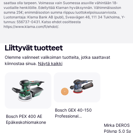
saattaa olla tarpeen. Voimassa vain Suomessa asuville vähintään 18-
vuotiaille henkilöille. Edellyttää Klarnan hyväksynnän. Vähimmäisoston
summa 25€; enimmäisoston summa riippuu luottokelpoisuusarviosta.
Luotonantaja: Klarna Bank AB (publ), Sveavägen 46, 111 34 Tukholma, Y-
tunnus: 556737-0431. Katso ehdot osoitteesta
https://www.klarna.com/fi/ehdot/
.
Liittyvät tuotteet
Olemme valinneet valikoiman tuotteita, jotka saattavat 
kiinnostaa sinua.
Näytä kaikki
Bosch GEX 40-150
Professional
Bosch PEX 400 AE
Exzenterschleifer 400
Epäkeskohiomakone
Mirka DEROS 
W
Pölynp 5.0 Sal