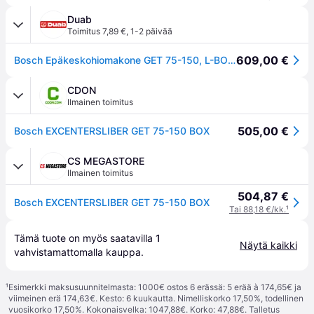
Duab
Toimitus 7,89 €
,
1-2 päivää
609,00 €
Bosch Epäkeskohiomakone GET 75-150, L-BOXX, hiomaverkko
CDON
Ilmainen toimitus
505,00 €
Bosch EXCENTERSLIBER GET 75-150 BOX
CS MEGASTORE
Ilmainen toimitus
504,87 €
Bosch EXCENTERSLIBER GET 75-150 BOX
Tai 88,18 €/kk.
¹
Tämä tuote on myös saatavilla 
1
Näytä kaikki
vahvistamattomalla 
kauppa
.
¹
Esimerkki maksusuunnitelmasta: 1000€ ostos 6 erässä: 5 erää à 174,65€ ja
viimeinen erä 174,63€. Kesto: 6 kuukautta. Nimelliskorko 17,50%, todellinen
vuosikorko 17,50%. Kokonaisvelka: 1047,88€. Korko: 47,88€. Talletus