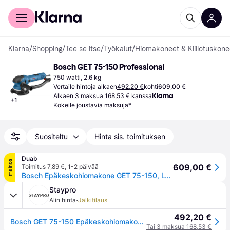
Kuluttajille
Yrityksille
Klarna
/
Shopping
/
Tee se itse
/
Työkalut
/
Hiomakoneet & Kiillotuskone
Bosch GET 75-150 Professional
750 watti, 2.6 kg
Vertaile hintoja alkaen
492,20 €
kohti
609,00 €
Alkaen 3 maksua 168,53 € kanssa
+
1
Kokeile joustavia maksuja*
Suositeltu
Hinta sis. toimituksen
Duab
mainos
609,00 €
Toimitus 7,89 €
,
1-2 päivää
Bosch Epäkeskohiomakone GET 75-150, L-BOXX, hiomaverkko
Staypro
·
Alin hinta
Jälkitilaus
492,20 €
Bosch GET 75-150 Epäkeskohiomakone 750 W, Koneet
Tai 3 maksua 168,53 €