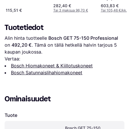
282,40 €
603,83 €
115,51 €
Tai 3 maksua 96,70 €
Tai 105,46 €/kk.
¹
Tuotetiedot
Alin hinta tuotteelle 
Bosch GET 75-150 Professional
on 
492,20 €
. Tämä on tällä hetkellä halvin tarjous 
5
kaupan joukossa.
Vertaa:
Bosch Hiomakoneet & Kiillotuskoneet
Bosch Satunnaislihahiomakoneet
Ominaisuudet
Tuote
Bosch GET 75-150 