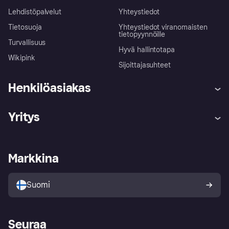
Lehdistöpalvelut
Yhteystiedot
Tietosuoja
Yhteystiedot viranomaisten
tietopyynnöille
Turvallisuus
Hyvä hallintotapa
Wikipink
Sijoittajasuhteet
Henkilöasiakas
Ohje
Reklamaatiot
Yritys
Kirjaudu sisään
Shoppaile turvallisesti Klarnalla
Kauppiastuki
Kehittäjät
Klarna app
Yksityisyysasetukset
Kirjaudu sisään yrityksenä
Operatiivinen tila
Markkina
Tutustu kauppoihin
Peruutusoikeutesi
Myy Klarnalla
Kumppanit ja integraatiot
Ostajan turva
Suomi
Seuraa