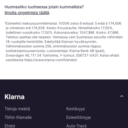
Huomasitko tuotteessa jotain kummallista? 
ilmoita ongelmista täällä
.
¹
Esimerkki maksusuunnitelmasta: 1000€ ostos 6 erässä: 5 erää à 174,65€
ja viimeinen erä 174,63€. Kesto: 6 kuukautta. Nimelliskorko 17,50%,
todellinen vuosikorko 17,50%. Kokonaisvelka: 1047,88€. Korko: 47,88€.
Talletus saattaa olla tarpeen. Voimassa vain Suomessa asuville vähintään
18-vuotiaille henkilöille. Edellyttää Klarnan hyväksynnän.
Vähimmäisoston summa 25€; enimmäisoston summa riippuu
luottokelpoisuusarviosta. Luotonantaja: Klarna Bank AB (publ),
Sveavägen 46, 111 34 Tukholma, Y-tunnus: 556737-0431. Katso ehdot
osoitteesta
https://www.klarna.com/fi/ehdot/
.
Klarna
Tietoja meistä
Kestävyys
Töihin Klarnalle
Esteettömyys
Ehdot
Auto-Track