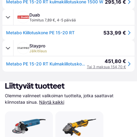
295,16 €
Metabo PE 15-20 RT kulmakiillotuskone 1500 W
Duab
Toimitus 7,89 €
,
4-5 päivää
533,99 €
Metabo Kiillotuskone PE 15-20 RT
Staypro
Jälkitilaus
451,80 €
Metabo PE 15-20 RT Kulmakiillotuskone 1500 W, Koneet
Tai 3 maksua 154,70 €
Liittyvät tuotteet
Olemme valinneet valikoiman tuotteita, jotka saattavat 
kiinnostaa sinua.
Näytä kaikki