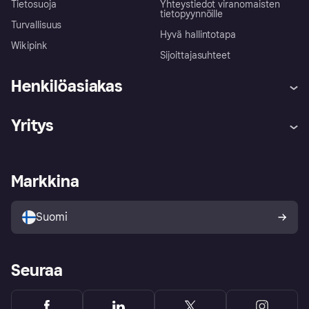
Tietosuoja
Yhteystiedot viranomaisten
tietopyynnöille
Turvallisuus
Hyvä hallintotapa
Wikipink
Sijoittajasuhteet
Henkilöasiakas
Ohje
Reklamaatiot
Yritys
Kirjaudu sisään
Shoppaile turvallisesti Klarnalla
Kauppiastuki
Kehittäjät
Klarna app
Yksityisyysasetukset
Kirjaudu sisään yrityksenä
Operatiivinen tila
Markkina
Tutustu kauppoihin
Peruutusoikeutesi
Myy Klarnalla
Kumppanit ja integraatiot
Ostajan turva
Suomi
Seuraa