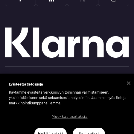
Copyright © 2005-2026 Klarna Bank AB (publ). Headquarters: Stockholm, Sweden. All
rights reserved. Klarna Bank AB (publ). Sveavägen 46, 111 34 Stockholm. Organization
number: 556737-0431
Evästeet ja tietosuoja
Klarnan evästeseloste
Klarna.com
Käytämme evästeitä verkkosivun toiminnan varmistamiseen,
yksilöllistämiseen sekä selaamisesi analysointiin. Jaamme myös tietoja
markkinointikumppaneillemme.
Muokkaa asetuksia
Hylkää kaikki
Salli kaikki