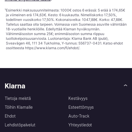
¹
Esimerkki maksusuunnitelmasta: 1000€ ostos 6 erässä: 5 erää à 174,65€
ja viimeinen erä 174,63€. Kesto: 6 kuukautta. Nimelliskorko 17,50%,
todellinen vuosikorko 17,50%. Kokonaisvelka: 1047,88€. Korko: 47,88€.
Talletus saattaa olla tarpeen. Voimassa vain Suomessa asuville vähintään
18-vuotiaille henkilöille. Edellyttää Klarnan hyväksynnän.
Vähimmäisoston summa 25€; enimmäisoston summa riippuu
luottokelpoisuusarviosta. Luotonantaja: Klarna Bank AB (publ),
Sveavägen 46, 111 34 Tukholma, Y-tunnus: 556737-0431. Katso ehdot
osoitteesta
https://www.klarna.com/fi/ehdot/
.
Klarna
Tietoja meistä
Kestävyys
Töihin Klarnalle
Esteettömyys
Ehdot
Auto-Track
Lehdistöpalvelut
Yhteystiedot