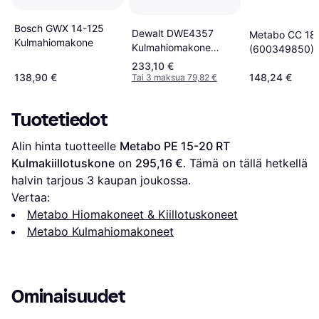
Bosch GWX 14-125
Dewalt DWE4357
Metabo CC 18
Kulmahiomakone
Kulmahiomakone
(600349850) 
Ø125 mm
233,10 €
138,90 €
148,24 €
Tai 3 maksua 79,82 €
Tuotetiedot
Alin hinta tuotteelle 
Metabo PE 15-20 RT 
Kulmakiillotuskone
 on 
295,16 €
. Tämä on tällä hetkellä 
halvin tarjous 
3
 kaupan joukossa.
Vertaa:
Metabo Hiomakoneet & Kiillotuskoneet
Metabo Kulmahiomakoneet
Ominaisuudet