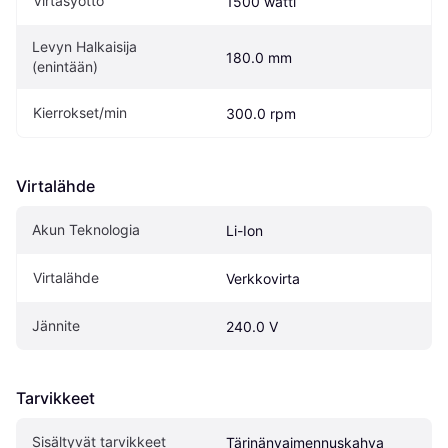
Virtasyöttö
1500 watti
Levyn Halkaisija 
180.0 mm
(enintään)
Kierrokset/min
300.0 rpm
Virtalähde
Akun Teknologia
Li-Ion
Virtalähde
Verkkovirta
Jännite
240.0 V
Tarvikkeet
Sisältyvät tarvikkeet
Tärinänvaimennuskahva