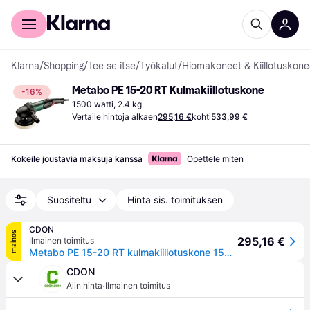
Kuluttajille
Yrityksille
Klarna
/
Shopping
/
Tee se itse
/
Työkalut
/
Hiomakoneet & Kiillotuskone
Metabo PE 15-20 RT Kulmakiillotuskone
-16%
1500 watti, 2.4 kg
Vertaile hintoja alkaen
295,16 €
kohti
533,99 €
Kokeile joustavia maksuja kanssa
Opettele miten
Suositeltu
Hinta sis. toimituksen
CDON
mainos
295,16 €
Ilmainen toimitus
Metabo PE 15-20 RT kulmakiillotuskone 1500 W
CDON
·
Alin hinta
Ilmainen toimitus