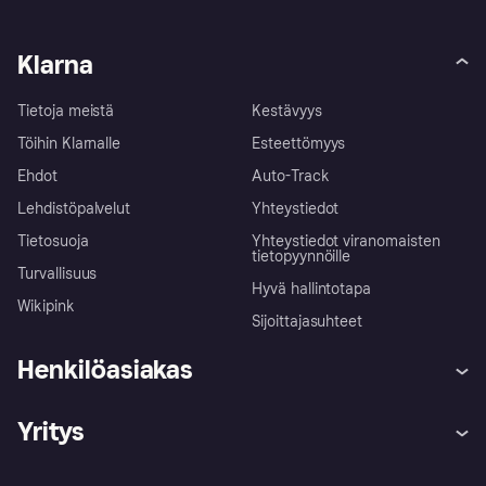
Klarna
Tietoja meistä
Kestävyys
Töihin Klarnalle
Esteettömyys
Ehdot
Auto-Track
Lehdistöpalvelut
Yhteystiedot
Tietosuoja
Yhteystiedot viranomaisten
tietopyynnöille
Turvallisuus
Hyvä hallintotapa
Wikipink
Sijoittajasuhteet
Henkilöasiakas
Ohje
Reklamaatiot
Yritys
Kirjaudu sisään
Shoppaile turvallisesti Klarnalla
Kauppiastuki
Kehittäjät
Klarna app
Yksityisyysasetukset