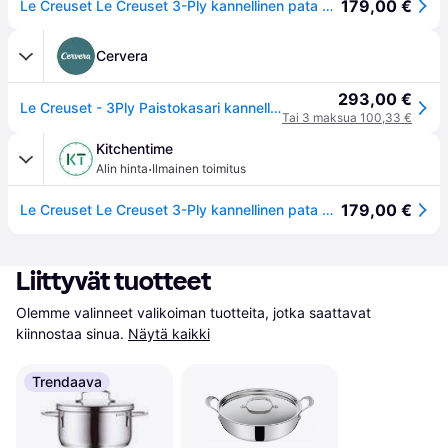
179,00 €
Le Creuset Le Creuset 3-Ply kannellinen pata 4,8 l
Cervera
293,00 €
Le Creuset - 3Ply Paistokasari kannella 30 cm 4,8L
Tai 3 maksua 100,33 €
Kitchentime
·
Alin hinta
Ilmainen toimitus
179,00 €
Le Creuset Le Creuset 3-Ply kannellinen pata 4,8 l
Liittyvät tuotteet
Olemme valinneet valikoiman tuotteita, jotka saattavat 
kiinnostaa sinua.
Näytä kaikki
Trendaava