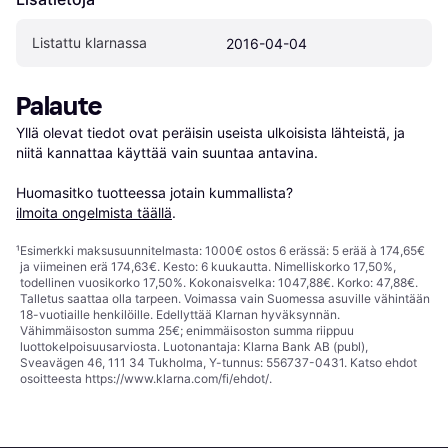
Listattu klarnassa
2016-04-04
Palaute
Yllä olevat tiedot ovat peräisin useista ulkoisista lähteistä, ja 
niitä kannattaa käyttää vain suuntaa antavina.

Huomasitko tuotteessa jotain kummallista? 
ilmoita ongelmista täällä
.
¹
Esimerkki maksusuunnitelmasta: 1000€ ostos 6 erässä: 5 erää à 174,65€
ja viimeinen erä 174,63€. Kesto: 6 kuukautta. Nimelliskorko 17,50%,
todellinen vuosikorko 17,50%. Kokonaisvelka: 1047,88€. Korko: 47,88€.
Talletus saattaa olla tarpeen. Voimassa vain Suomessa asuville vähintään
18-vuotiaille henkilöille. Edellyttää Klarnan hyväksynnän.
Vähimmäisoston summa 25€; enimmäisoston summa riippuu
luottokelpoisuusarviosta. Luotonantaja: Klarna Bank AB (publ),
Sveavägen 46, 111 34 Tukholma, Y-tunnus: 556737-0431. Katso ehdot
osoitteesta
https://www.klarna.com/fi/ehdot/
.