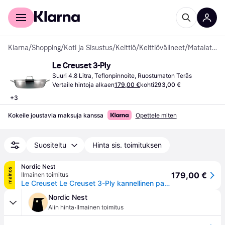
Kuluttajille
Yrityksille
Klarna
/
Shopping
/
Koti ja Sisustus
/
Keittiö
/
Keittiövälineet
/
Matalat uunivuoat
Le Creuset 3-Ply
Suuri 4.8 Litra, Teflonpinnoite, Ruostumaton Teräs
Vertaile hintoja alkaen
179,00 €
kohti
293,00 €
+
3
Kokeile joustavia maksuja kanssa
Opettele miten
Suositeltu
Hinta sis. toimituksen
Nordic Nest
mainos
179,00 €
Ilmainen toimitus
Le Creuset Le Creuset 3-Ply kannellinen pata 4,8 l
Nordic Nest
·
Alin hinta
Ilmainen toimitus