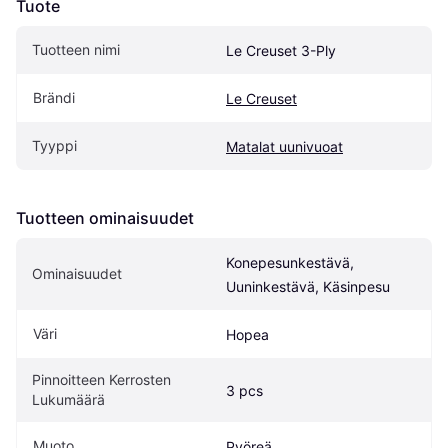
Tuote
Tuotteen nimi
Le Creuset 3-Ply
Brändi
Le Creuset
Tyyppi
Matalat uunivuoat
Tuotteen ominaisuudet
Konepesunkestävä, 
Ominaisuudet
Uuninkestävä, Käsinpesu
Väri
Hopea
Pinnoitteen Kerrosten 
3 pcs
Lukumäärä
Muoto
Pyöreä