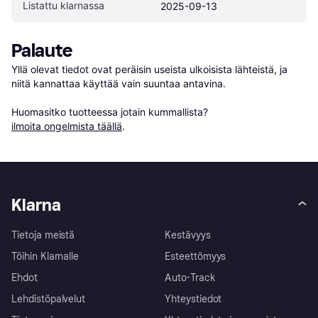
Listattu klarnassa
2025-09-13
Palaute
Yllä olevat tiedot ovat peräisin useista ulkoisista lähteistä, ja 
niitä kannattaa käyttää vain suuntaa antavina.

Huomasitko tuotteessa jotain kummallista? 
ilmoita ongelmista täällä
.
Klarna
Tietoja meistä
Kestävyys
Töihin Klarnalle
Esteettömyys
Ehdot
Auto-Track
Lehdistöpalvelut
Yhteystiedot