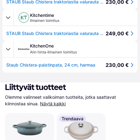
230,00 €
STAUB Staub Chistera traktoriastia valurauta Ø24 cm Grafiitinharmaa
Kitchentime
Ilmainen toimitus
249,00 €
STAUB Staub Chistera traktoriastia valurauta Ø24 cm Grafiitinharmaa
KitchenOne
·
Alin hinta
Ilmainen toimitus
230,00 €
Staub Chistera-paistinpata, 24 cm, harmaa
Liittyvät tuotteet
Olemme valinneet valikoiman tuotteita, jotka saattavat 
kiinnostaa sinua.
Näytä kaikki
Trendaava