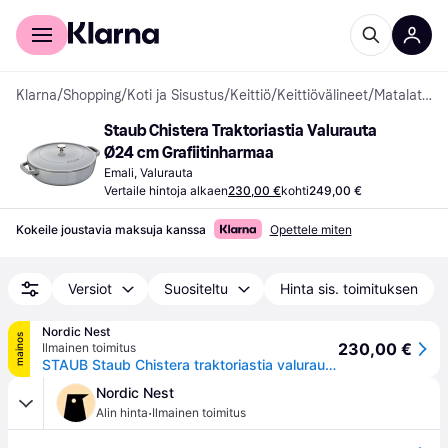
Kuluttajille
Yrityksille
Klarna
/
Shopping
/
Koti ja Sisustus
/
Keittiö
/
Keittiövälineet
/
Matalat uunivuoat
Staub Chistera Traktoriastia Valurauta 
Ø24 cm Grafiitinharmaa
Emali, Valurauta
Vertaile hintoja alkaen
230,00 €
kohti
249,00 €
Kokeile joustavia maksuja kanssa
Opettele miten
Versiot
Suositeltu
Hinta sis. toimituksen
Nordic Nest
mainos
230,00 €
Ilmainen toimitus
STAUB Staub Chistera traktoriastia valurauta Ø24 cm Grafiitinharmaa
Nordic Nest
·
Alin hinta
Ilmainen toimitus