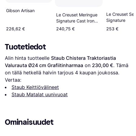
Gibson Artisan
Le Creuset Sea
Le Creuset Meringue
Signature
Signature Cast Iron
Round
226,62 €
240,75 €
253 €
Tuotetiedot
Alin hinta tuotteelle 
Staub Chistera Traktoriastia 
Valurauta Ø24 cm Grafiitinharmaa
 on 
230,00 €
. Tämä 
on tällä hetkellä halvin tarjous 
4
 kaupan joukossa.
Vertaa:
Staub Keittiövälineet
Staub Matalat uunivuoat
Ominaisuudet