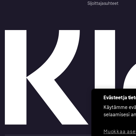
Sijoittajasuhteet
Evästeet ja tie
Käytämme eväs
selaamisesi a
Muokkaa ase