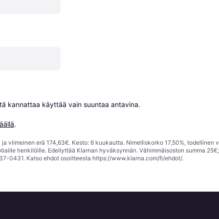
niitä kannattaa käyttää vain suuntaa antavina.

äällä
.
ja viimeinen erä 174,63€. Kesto: 6 kuukautta. Nimelliskorko 17,50%, todellinen 
tiaille henkilöille. Edellyttää Klarnan hyväksynnän. Vähimmäisoston summa 25€
37-0431. Katso ehdot osoitteesta
https://www.klarna.com/fi/ehdot/
.