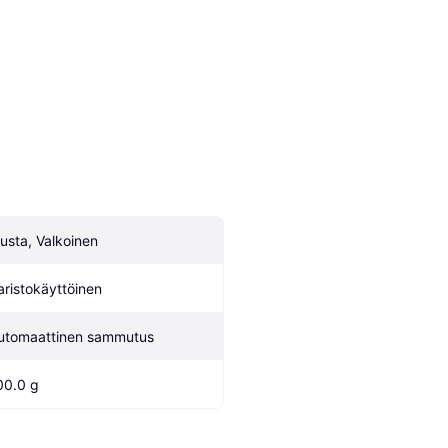
usta, Valkoinen
aristokäyttöinen
utomaattinen sammutus
00.0 g