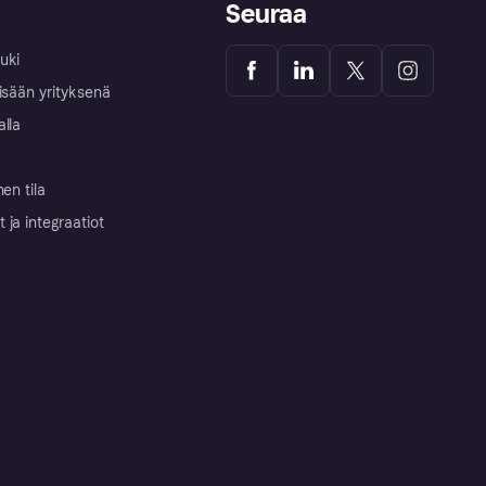
Seuraa
uki
isään yrityksenä
alla
nen tila
ja integraatiot