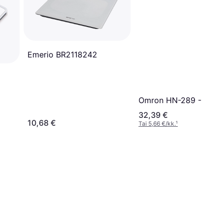
Emerio BR2118242
Omron HN-289 - Bla
32,39 €
10,68 €
Tai 5,66 €/kk.
¹