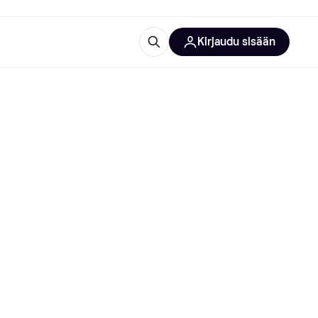
Kirjaudu sisään
totarvikkeet
rna?
 kategoriat