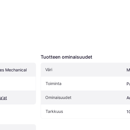
Tuotteen ominaisuudet
Väri
les Mechanical
M
Toiminta
P
Ominaisuudet
a'at
A
Tarkkuus
1