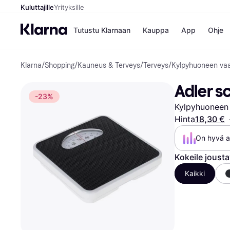
Kuluttajille
Yrityksille
Tutustu Klarnaan
Kauppa
App
Ohje
Klarna
/
Shopping
/
Kauneus & Terveys
/
Terveys
/
Kylpyhuoneen vaa
Kaupat
Ma
Booking.
Mak
Adler s
Gigantti
Mak
-23%
H&M
Mak
Kylpyhuoneen 
Peten Koi
kul
Wolt
Mak
Hinta
18,30 €
Rah
On hyvä ai
Mob
Kokeile joust
Kauppahakem
Kaikki