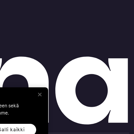
seen sekä
mme.
Salli kaikki