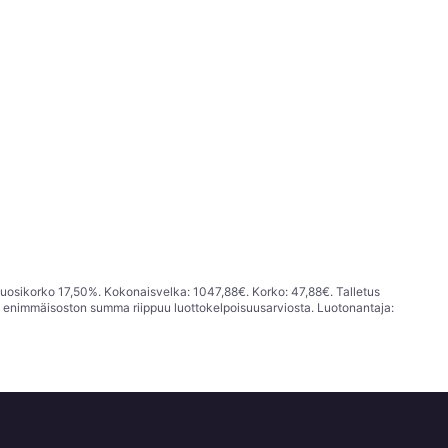
vuosikorko 17,50%. Kokonaisvelka: 1047,88€. Korko: 47,88€. Talletus
; enimmäisoston summa riippuu luottokelpoisuusarviosta. Luotonantaja: