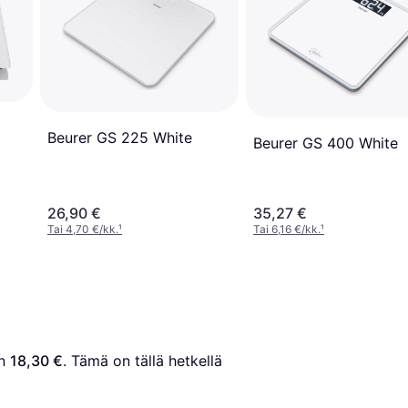
Beurer GS 225 White
Beurer GS 400 White
26,90 €
35,27 €
Tai 4,70 €/kk.
¹
Tai 6,16 €/kk.
¹
n 
18,30 €
. Tämä on tällä hetkellä 