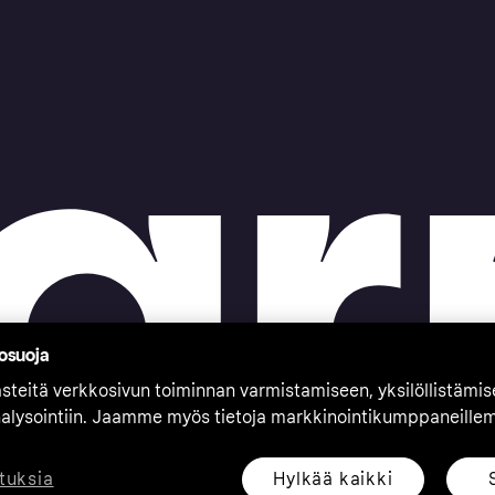
tosuoja
teitä verkkosivun toiminnan varmistamiseen, yksilöllistämi
nalysointiin. Jaamme myös tietoja markkinointikumppaneille
Hylkää kaikki
tuksia