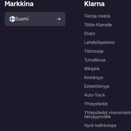
Markkina
Klarna
Tietoja meistä
Suomi
Töihin Klarnalle
Ehdot
Lehdistöpalvelut
Tietosuoja
Turvallisuus
Wikipink
Kestävyys
Esteettömyys
Auto-Track
Yhteystiedot
Yhteystiedot viranomais
tietopyynnöille
Hyvä hallintotapa