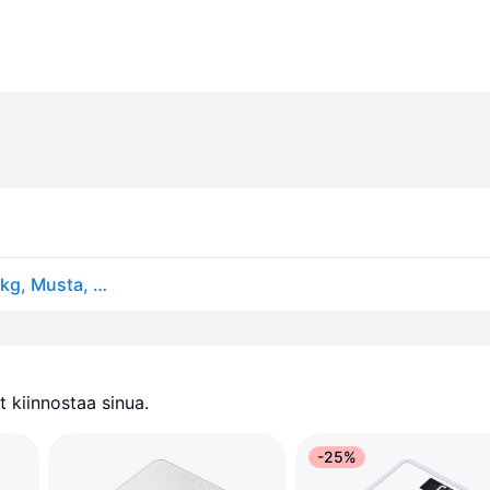
Adler AD 8179, Mekaaninen henkilövaaka, 130 kg, 1 kg, Musta, Valkoinen, kg, Neliö
 kiinnostaa sinua.
-25%