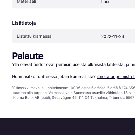
Materiaali
Lasi
Lisätietoja
Listattu klarnassa
2022-11-26
Palaute
Yllä olevat tiedot ovat peräisin useista ulkoisista lähteistä, ja 
Huomasitko tuotteessa jotain kummallista? 
ilmoita ongelmista t
¹
Esimerkki maksusuunnitelmasta: 1000€ ostos 6 erässä: 5 erää à 174,65€ 
saattaa olla tarpeen. Voimassa vain Suomessa asuville vähintään 18-vuo
Klarna Bank AB (publ), Sveavägen 46, 111 34 Tukholma, Y-tunnus: 5567