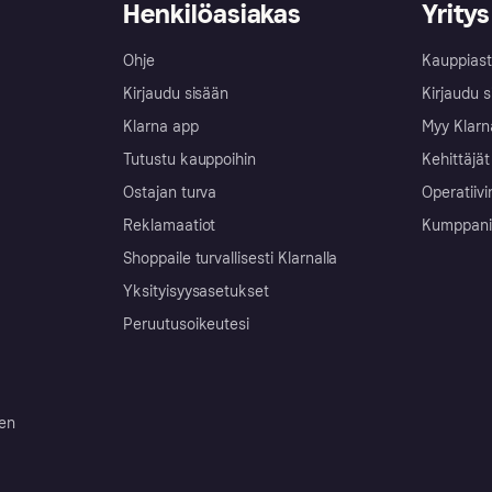
Henkilöasiakas
Yritys
Ohje
Kauppiast
Kirjaudu sisään
Kirjaudu s
Klarna app
Myy Klarn
Tutustu kauppoihin
Kehittäjät
Ostajan turva
Operatiivi
Reklamaatiot
Kumppanit 
Shoppaile turvallisesti Klarnalla
Yksityisyysasetukset
Peruutusoikeutesi
ten