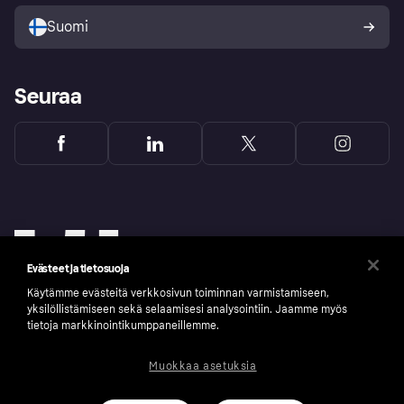
Ostajan turva
Suomi
Seuraa
Evästeet ja tietosuoja
Käytämme evästeitä verkkosivun toiminnan varmistamiseen,
yksilöllistämiseen sekä selaamisesi analysointiin. Jaamme myös
tietoja markkinointikumppaneillemme.
Muokkaa asetuksia
Copyright © 2005-2026 Klarna Bank AB (publ). Headquarters: Stockholm, Sweden. All
rights reserved. Klarna Bank AB (publ). Sveavägen 46, 111 34 Stockholm. Organization
number: 556737-0431