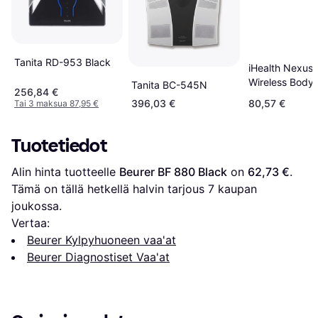
Tanita RD-953 Black
iHealth Nexus
Wireless Body
Tanita BC-545N
256,84 €
Composition S
396,03 €
80,57 €
Tai 3 maksua 87,95 €
Tuotetiedot
Alin hinta tuotteelle 
Beurer BF 880 Black
 on 
62,73 €
. 
Tämä on tällä hetkellä halvin tarjous 
7
 kaupan 
joukossa.
Vertaa:
Beurer Kylpyhuoneen vaa'at
Beurer Diagnostiset Vaa'at