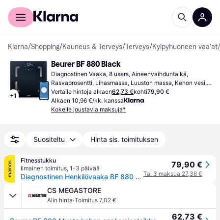
Kuluttajille
Yrityksille
Klarna
/
Shopping
/
Kauneus & Terveys
/
Terveys
/
Kylpyhuoneen vaa'at
Beurer BF 880 Black
Diagnostinen Vaaka, 8 users, Aineenvaihduntaikä, 
Rasvaprosentti, Lihasmassa, Luuston massa, Kehon vesi, 
BMI, Kaloritarpeet, Musta, Lasi
Vertaile hintoja alkaen
62,73 €
kohti
79,90 €
+
1
Alkaen 10,96 €/kk. kanssa
Kokeile joustavia maksuja*
Suositeltu
Hinta sis. toimituksen
Fitnesstukku
79,90 €
mainos
Ilmainen toimitus
,
1-3 päivää
Tai 3 maksua 27,36 €
Diagnostinen Henkilövaaka BF 880 wifi
CS MEGASTORE
·
Alin hinta
Toimitus 7,02 €
62,73 €