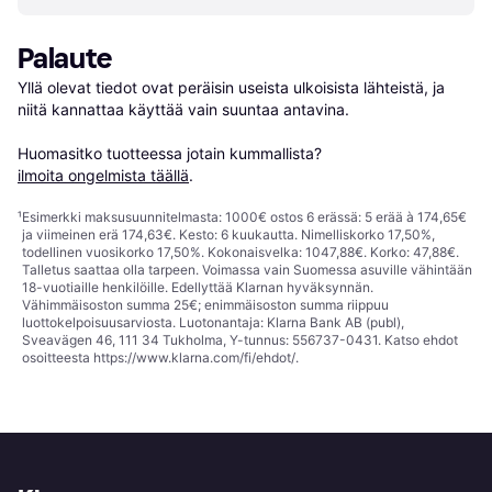
Palaute
Yllä olevat tiedot ovat peräisin useista ulkoisista lähteistä, ja 
niitä kannattaa käyttää vain suuntaa antavina.

Huomasitko tuotteessa jotain kummallista? 
ilmoita ongelmista täällä
.
¹
Esimerkki maksusuunnitelmasta: 1000€ ostos 6 erässä: 5 erää à 174,65€
ja viimeinen erä 174,63€. Kesto: 6 kuukautta. Nimelliskorko 17,50%,
todellinen vuosikorko 17,50%. Kokonaisvelka: 1047,88€. Korko: 47,88€.
Talletus saattaa olla tarpeen. Voimassa vain Suomessa asuville vähintään
18-vuotiaille henkilöille. Edellyttää Klarnan hyväksynnän.
Vähimmäisoston summa 25€; enimmäisoston summa riippuu
luottokelpoisuusarviosta. Luotonantaja: Klarna Bank AB (publ),
Sveavägen 46, 111 34 Tukholma, Y-tunnus: 556737-0431. Katso ehdot
osoitteesta
https://www.klarna.com/fi/ehdot/
.