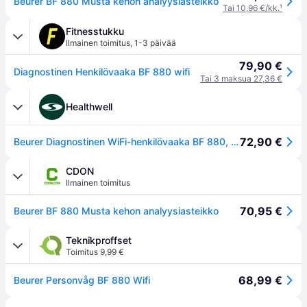
Beurer BF 880 Musta kehon analyysiasteikko
Tai 10,96 €/kk.
¹
Fitnesstukku
Ilmainen toimitus
,
1-3 päivää
79,90 €
Diagnostinen Henkilövaaka BF 880 wifi
Tai 3 maksua 27,36 €
Healthwell
72,90 €
Beurer Diagnostinen WiFi-henkilövaaka BF 880, 1 kpl
CDON
Ilmainen toimitus
70,95 €
Beurer BF 880 Musta kehon analyysiasteikko
Teknikproffset
Toimitus 9,99 €
68,99 €
Beurer Personvåg BF 880 Wifi