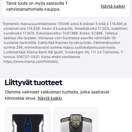
Tämä tuote on myös saatavilla 
1
Näytä kaikki
vahvistamattomalla 
kauppa
.
¹
Esimerkki maksusuunnitelmasta: 1000€ ostos 6 erässä: 5 erää à 174,65€ ja
viimeinen erä 174,63€. Kesto: 6 kuukautta. Nimelliskorko 17,50%, todellinen
vuosikorko 17,50%. Kokonaisvelka: 1047,88€. Korko: 47,88€. Talletus
saattaa olla tarpeen. Voimassa vain Suomessa asuville vähintään 18-
vuotiaille henkilöille. Edellyttää Klarnan hyväksynnän. Vähimmäisoston
summa 25€; enimmäisoston summa riippuu luottokelpoisuusarviosta.
Luotonantaja: Klarna Bank AB (publ), Sveavägen 46, 111 34 Tukholma, Y-
tunnus: 556737-0431. Katso ehdot osoitteesta
https://www.klarna.com/fi/ehdot/
.
Liittyvät tuotteet
Olemme valinneet valikoiman tuotteita, jotka saattavat 
kiinnostaa sinua.
Näytä kaikki