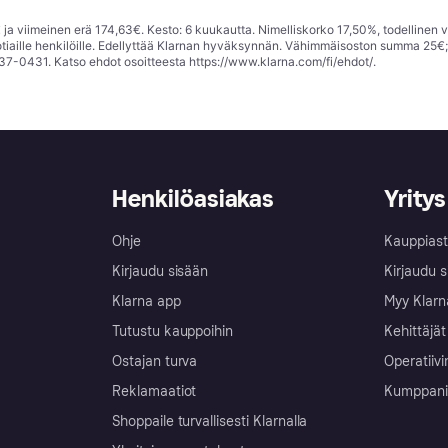
ja viimeinen erä 174,63€. Kesto: 6 kuukautta. Nimelliskorko 17,50%, todellinen 
tiaille henkilöille. Edellyttää Klarnan hyväksynnän. Vähimmäisoston summa 25€
37-0431. Katso ehdot osoitteesta
https://www.klarna.com/fi/ehdot/
.
Henkilöasiakas
Yritys
Ohje
Kauppiast
Kirjaudu sisään
Kirjaudu s
Klarna app
Myy Klarn
Tutustu kauppoihin
Kehittäjät
Ostajan turva
Operatiivi
Reklamaatiot
Kumppanit 
Shoppaile turvallisesti Klarnalla