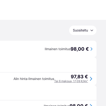
Suositeltu
98,00 €
Ilmainen toimitus
97,83 €
·
Alin hinta
Ilmainen toimitus
Tai 6 maksua, 17,09 €/kk
¹
Ilmainen toimitus