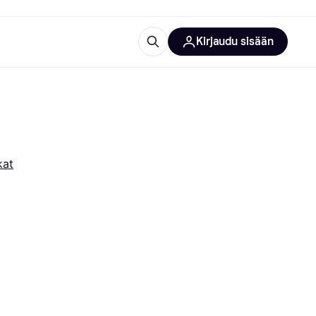
Kirjaudu sisään
totarvikkeet
rna?
kat
 kategoriat