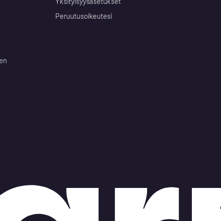
Yksityisyysasetukset
Peruutusoikeutesi
ten