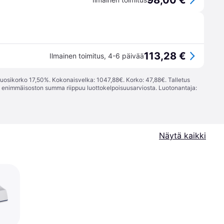
98,00 €
113,28 €
Ilmainen toimitus
,
4-6 päivää
vuosikorko 17,50%. Kokonaisvelka: 1047,88€. Korko: 47,88€. Talletus
; enimmäisoston summa riippuu luottokelpoisuusarviosta. Luotonantaja:
Näytä kaikki