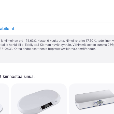
bilointi
ja viimeinen erä 174,63€. Kesto: 6 kuukautta. Nimelliskorko 17,50%, todellinen 
tiaille henkilöille. Edellyttää Klarnan hyväksynnän. Vähimmäisoston summa 25€
37-0431. Katso ehdot osoitteesta
https://www.klarna.com/fi/ehdot/
.
 kiinnostaa sinua.