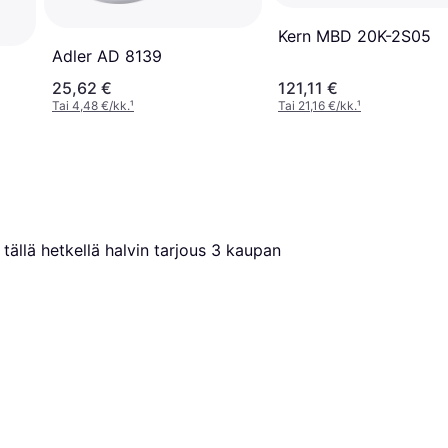
Kern MBD 20K-2S05
Adler AD 8139
25,62 €
121,11 €
Tai 4,48 €/kk.
¹
Tai 21,16 €/kk.
¹
tällä hetkellä halvin tarjous 
3
 kaupan 