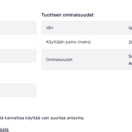
Tuotteen ominaisuudet
Väri
V
Käyttäjän paino (maks)
2
S
Ominaisuudet
A
niitä kannattaa käyttää vain suuntaa antavina.

äällä
.