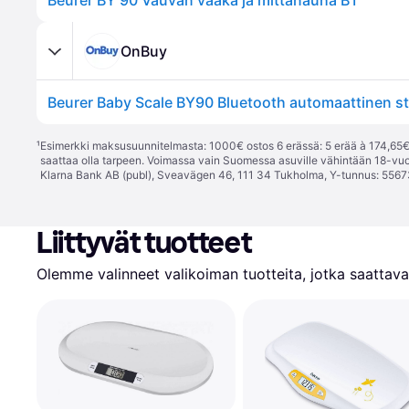
Beurer BY 90 Vauvan vaaka ja mittanauha BT
OnBuy
Beurer Baby Scale BY90 Bluetooth automaattinen sta
¹
Esimerkki maksusuunnitelmasta: 1000€ ostos 6 erässä: 5 erää à 174,65€ 
saattaa olla tarpeen. Voimassa vain Suomessa asuville vähintään 18-vuo
Klarna Bank AB (publ), Sveavägen 46, 111 34 Tukholma, Y-tunnus: 5567
Liittyvät tuotteet
Olemme valinneet valikoiman tuotteita, jotka saattavat