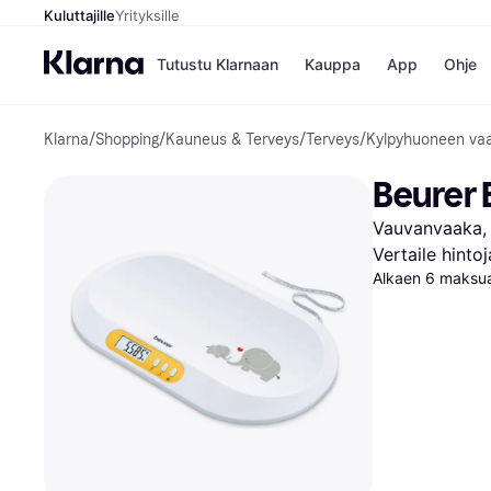
Kuluttajille
Yrityksille
Tutustu Klarnaan
Kauppa
App
Ohje
Klarna
/
Shopping
/
Kauneus & Terveys
/
Terveys
/
Kylpyhuoneen vaa
Kaupat
Mak
Booking.
Mak
Beurer
Gigantti
Mak
H&M
Mak
Vauvanvaaka, 
Peten Koi
Mak
Wolt
Rah
Vertaile hinto
Mob
Alkaen 6 maksua
Kauppahakem