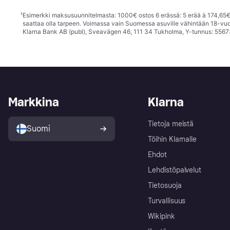
¹
Esimerkki maksusuunnitelmasta: 1000€ ostos 6 erässä: 5 erää à 174,65€ 
saattaa olla tarpeen. Voimassa vain Suomessa asuville vähintään 18-vuo
Klarna Bank AB (publ), Sveavägen 46, 111 34 Tukholma, Y-tunnus: 5567
Markkina
Klarna
Tietoja meistä
Suomi
Töihin Klarnalle
Ehdot
Lehdistöpalvelut
Tietosuoja
Turvallisuus
Wikipink