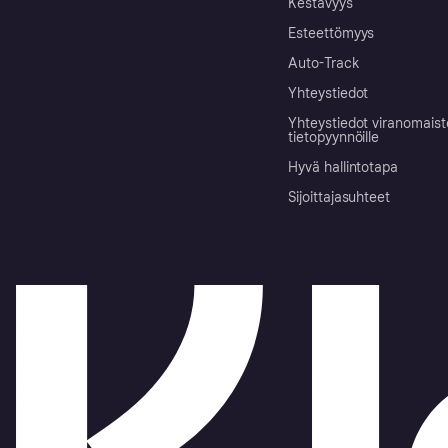
Kestävyys
Esteettömyys
Auto-Track
Yhteystiedot
Yhteystiedot viranomais
tietopyynnöille
Hyvä hallintotapa
Sijoittajasuhteet