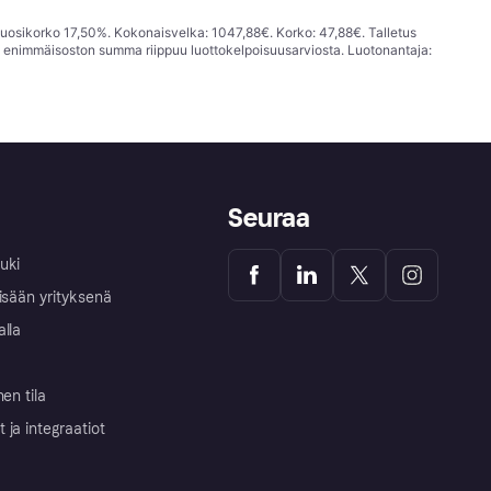
vuosikorko 17,50%. Kokonaisvelka: 1047,88€. Korko: 47,88€. Talletus
; enimmäisoston summa riippuu luottokelpoisuusarviosta. Luotonantaja:
Seuraa
uki
isään yrityksenä
alla
nen tila
ja integraatiot