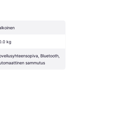
alkoinen
0.0 kg
ovellusyhteensopiva, Bluetooth, 
utomaattinen sammutus