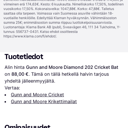
viimeinen erä 174,63€. Kesto: 6 kuukautta. Nimelliskorko 17,50%, todellinen
vuosikorko 17,50%. Kokonaisvelka: 1047,88€. Korko: 47,88€. Talletus
saattaa olla tarpeen. Voimassa vain Suomessa asuville vähintään 18-
vuotiaille henkilöille. Edellyttää Klarnan hyväksynnän. Vähimmäisoston
summa 25€; enimmäisoston summa riippuu luottokelpoisuusarviosta.
Luotonantaja: Klarna Bank AB (publ), Sveavägen 46, 111 34 Tukholma, Y-
tunnus: 556737-0431. Katso ehdot osoitteesta
https://www.klarna.com/fi/ehdot/
.
Tuotetiedot
Alin hinta 
Gunn and Moore Diamond 202 Cricket Bat
on 
88,00 €
. Tämä on tällä hetkellä halvin tarjous 
yhdeltä jälleenmyyjältä.
Vertaa:
Gunn and Moore Cricket
Gunn and Moore Krikettimailat
Ominaisuudet