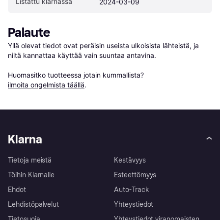
Listattu klarnassa
2024-03-09
Palaute
Yllä olevat tiedot ovat peräisin useista ulkoisista lähteistä, ja 
niitä kannattaa käyttää vain suuntaa antavina.

Huomasitko tuotteessa jotain kummallista? 
ilmoita ongelmista täällä
.
Klarna
Tietoja meistä
Kestävyys
Töihin Klarnalle
Esteettömyys
Ehdot
Auto-Track
Lehdistöpalvelut
Yhteystiedot
Tietosuoja
Yhteystiedot viranomaisten