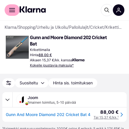
Kuluttajille
Yrityksille
Klarna
/
Shopping
/
Urheilu ja Ulkoilu
/
Palloilulajit
/
Cricket
/
Krikettimailat
Gunn and Moore Diamond 202 Cricket 
Bat
Krikettimaila
Hinta
88,00 €
Alkaen 15,37 €/kk. kanssa
Kokeile joustavia maksuja*
Suositeltu
Hinta sis. toimituksen
Joom
Ilmainen toimitus
,
5-10 päivää
88,00 €
Gunn And Moore Diamond 202 Cricket Bat 4
Tai 15,37 €/kk.
¹
¹
Esimerkki maksusuunnitelmasta: 1000€ ostos 6 erässä: 5 erää à 174,65€ ja