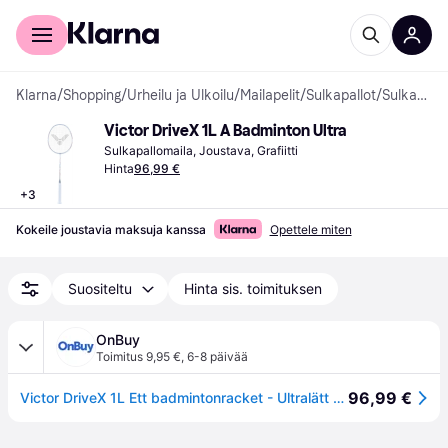
Kuluttajille
Yrityksille
Klarna
/
Shopping
/
Urheilu ja Ulkoilu
/
Mailapelit
/
Sulkapallot
/
Sulkapallomailat
Victor DriveX 1L A Badminton Ultra
Sulkapallomaila, Joustava, Grafiitti
Hinta
96,99 €
+
3
Kokeile joustavia maksuja kanssa
Opettele miten
Suositeltu
Hinta sis. toimituksen
OnBuy
Toimitus 9,95 €
,
6-8 päivää
96,99 €
Victor DriveX 1L Ett badmintonracket - Ultralätt för medelstora spelare