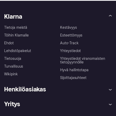
Klarna
Tietoja meistä
Kestävyys
Töihin Klarnalle
Esteettömyys
Ehdot
Auto-Track
Lehdistöpalvelut
Yhteystiedot
Tietosuoja
Yhteystiedot viranomaisten
tietopyynnöille
Turvallisuus
Hyvä hallintotapa
Wikipink
Sijoittajasuhteet
Henkilöasiakas
Ohje
Reklamaatiot
Yritys
Kirjaudu sisään
Shoppaile turvallisesti Klarnalla
Kauppiastuki
Kehittäjät
Klarna app
Yksityisyysasetukset