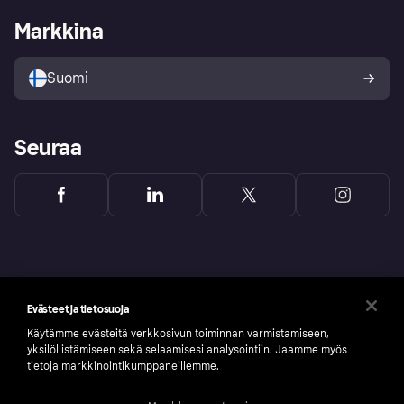
Kirjaudu sisään yrityksenä
Operatiivinen tila
Markkina
Tutustu kauppoihin
Peruutusoikeutesi
Myy Klarnalla
Kumppanit ja integraatiot
Ostajan turva
Suomi
Seuraa
Evästeet ja tietosuoja
Käytämme evästeitä verkkosivun toiminnan varmistamiseen,
yksilöllistämiseen sekä selaamisesi analysointiin. Jaamme myös
tietoja markkinointikumppaneillemme.