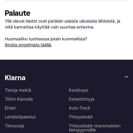
Palaute
Yllä olevat tiedot ovat peräisin useista ulkoisista lähteistä, ja 
niitä kannattaa käyttää vain suuntaa antavina.

Huomasitko tuotteessa jotain kummallista? 
ilmoita ongelmista täällä
.
Klarna
Tietoja meistä
Kestävyys
Töihin Klarnalle
Esteettömyys
Ehdot
Auto-Track
Lehdistöpalvelut
Yhteystiedot
Tietosuoja
Yhteystiedot viranomaisten
tietopyynnöille