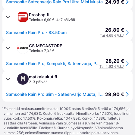
24,99 €
Samsonite Sateenvarjo Rain Pro Ultra Mini Musta
Proshop.fi
Toimitus 6,99 €
,
4-7 päivää
26,80 €
Samsonite Rain Pro - 88.50cm
Tai 4,69 €/kk.
¹
CS MEGASTORE
Toimitus 7,02 €
28,20 €
Samsonite Rain Pro, Kompakti, Sateenvarjo, Pyöreä, musta, Terästä, Polyesteri
Tai 4,93 €/kk.
¹
matkalaukut.fi
M
2-3 päivää
29,90 €
Samsonite Rain Pro Slim - Sateenvarjo Musta, Tarvikkeet
¹
Esimerkki maksusuunnitelmasta: 1000€ ostos 6 erässä: 5 erää à 174,65€ ja
viimeinen erä 174,63€. Kesto: 6 kuukautta. Nimelliskorko 17,50%, todellinen
vuosikorko 17,50%. Kokonaisvelka: 1047,88€. Korko: 47,88€. Talletus
saattaa olla tarpeen. Voimassa vain Suomessa asuville vähintään 18-
vuotiaille henkilöille. Edellyttää Klarnan hyväksynnän. Vähimmäisoston
summa 25€; enimmäisoston summa riippuu luottokelpoisuusarviosta.