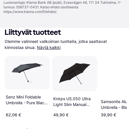
Luotonantaja: Klarna Bank AB (publ), Sveavägen 46, 111 34 Tukholma, Y-
tunnus: 556737-0431. Katso ehdot osoitteesta
https://www.klarna.com/fi/ehdot/
.
Liittyvät tuotteet
Olemme valinneet valikoiman tuotteita, jotka saattavat 
kiinnostaa sinua.
Näytä kaikki
Senz Mini Foldable
Knirps US.050 Ultra
Samsonite Alu
Umbrella - Pure Black
Light Slim Manual
Umbrella - Bla
Reflective
Umbrella Black
62,06 €
49,90 €
39,90 €
(9500501001)