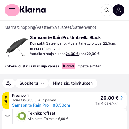
Kuluttajille
Yrityksille
Klarna
/
Shopping
/
Vaatteet
/
Asusteet
/
Sateenvarjot
Samsonite Rain Pro Umbrella Black
Kompakti Sateenvarjo, Musta, taitettu pituus: 22.5cm, 
manuaalinen avaus
Vertaile hintoja alkaen
24,99 €
kohti
29,90 €
+
3
Kokeile joustavia maksuja kanssa
Opettele miten
Suositeltu
Hinta sis. toimituksen
Proshop.fi
26,80 €
mainos
Toimitus 6,99 €
,
4-7 päivää
Tai 4,69 €/kk.
¹
Samsonite Rain Pro - 88.50cm
Teknikproffset
·
Alin hinta
Toimitus 6,99 €