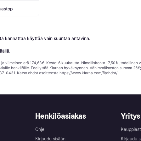
uastop
niitä kannattaa käyttää vain suuntaa antavina.

äällä
.
ja viimeinen erä 174,63€. Kesto: 6 kuukautta. Nimelliskorko 17,50%, todellinen 
tiaille henkilöille. Edellyttää Klarnan hyväksynnän. Vähimmäisoston summa 25€
37-0431. Katso ehdot osoitteesta
https://www.klarna.com/fi/ehdot/
.
Henkilöasiakas
Yritys
Ohje
Kauppiast
Kirjaudu sisään
Kirjaudu s