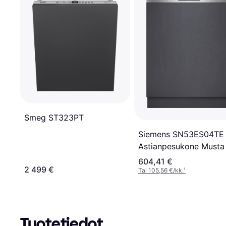
Smeg ST323PT
Siemens SN53ES04TE
Astianpesukone Musta
604,41 €
2 499 €
Tai 105,56 €/kk.
¹
Tuotetiedot