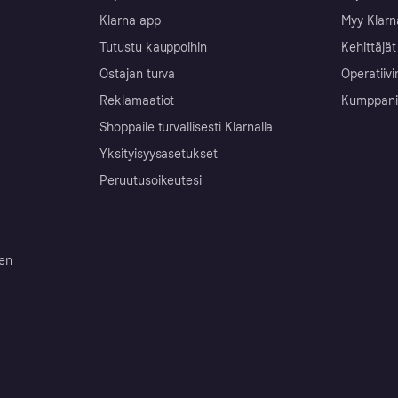
Klarna app
Myy Klarn
Tutustu kauppoihin
Kehittäjät
Ostajan turva
Operatiivi
Reklamaatiot
Kumppanit 
Shoppaile turvallisesti Klarnalla
Yksityisyysasetukset
Peruutusoikeutesi
ten