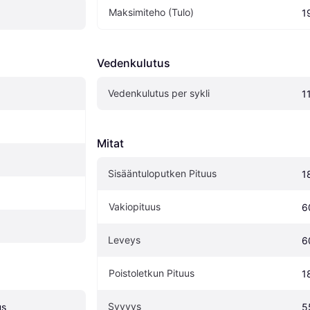
Maksimiteho (Tulo)
1
Vedenkulutus
Vedenkulutus per sykli
11
Mitat
Sisääntuloputken Pituus
1
Vakiopituus
6
Leveys
6
Poistoletkun Pituus
1
Syvyys
us
5