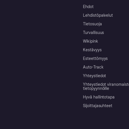
Ehdot
Lehdistöpalvelut
Tietosuoja
Turvallisuus
Wikipink
Kestävyys
Esteettömyys
Auto-Track
Yhteystiedot
Yhteystiedot viranomais
tietopyynnöille
Hyvä hallintotapa
Sijoittajasuhteet