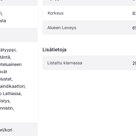
Korkeus
, 
8
usta
Alueen Leveys
6
Lisätietoja
ätyyppi, 
äntä, 
Listattu klarnassa
2
teluaineen 
vät 
ustat, 
indikaattori, 
 Lattiassa, 
stys, 
nistin, 
ri/kori