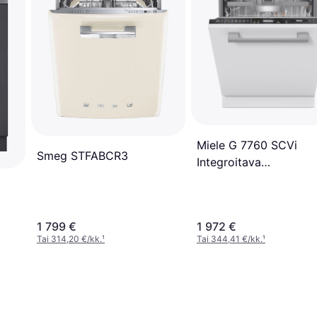
Miele G 7760 SCVi
Smeg STFABCR3
Integroitava
Astianpesukone
1 799 €
1 972 €
Tai 314,20 €/kk.
¹
Tai 344,41 €/kk.
¹