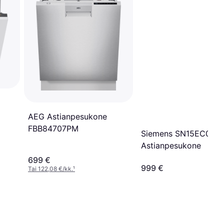
AEG Astianpesukone
FBB84707PM
Siemens SN15EC06C
Astianpesukone
699 €
999 €
Tai 122,08 €/kk.
¹