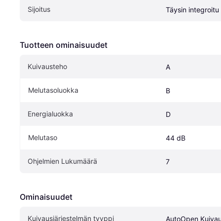
Sijoitus
Täysin integroitu
Tuotteen ominaisuudet
Kuivausteho
A
Melutasoluokka
B
Energialuokka
D
Melutaso
44 dB
Ohjelmien Lukumäärä
7
Ominaisuudet
Kuivausjärjestelmän tyyppi
AutoOpen Kuiva