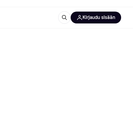
Kirjaudu sisään
totarvikkeet
rna?
 kategoriat