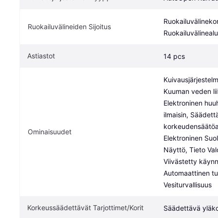
Ruokailuvälinekori
Ruokailuvälineiden Sijoitus
Ruokailuvälineal
Astiastot
14 pcs
Kuivausjärjestelm
Kuuman veden liit
Elektroninen huuh
ilmaisin, Säädettä
korkeudensäätöal
Ominaisuudet
Elektroninen Suola
Näyttö, Tieto Valo
Viivästetty käynni
Automaattinen tun
Vesiturvallisuus
Korkeussäädettävät Tarjottimet/Korit
Säädettävä yläko