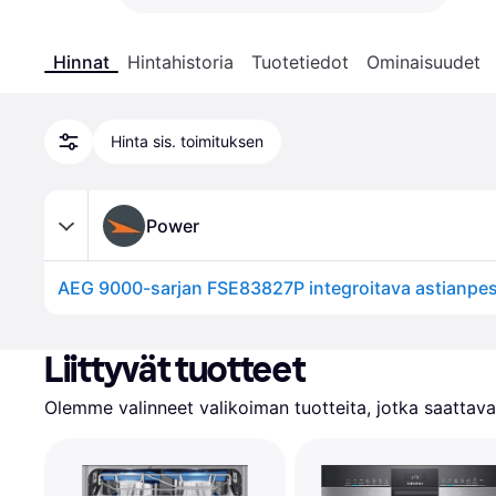
Hinnat
Hintahistoria
Tuotetiedot
Ominaisuudet
Hinta sis. toimituksen
Power
AEG 9000-sarjan FSE83827P integroitava astianpe
Liittyvät tuotteet
Olemme valinneet valikoiman tuotteita, jotka saattavat