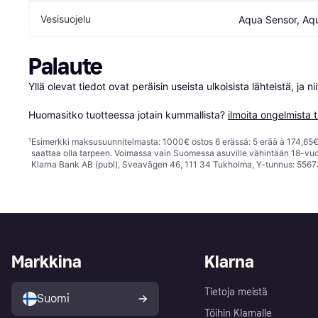
Vesisuojelu
Aqua Sensor, Aq
Palaute
Yllä olevat tiedot ovat peräisin useista ulkoisista lähteistä, ja 
Huomasitko tuotteessa jotain kummallista? 
ilmoita ongelmista t
¹
Esimerkki maksusuunnitelmasta: 1000€ ostos 6 erässä: 5 erää à 174,65€ 
saattaa olla tarpeen. Voimassa vain Suomessa asuville vähintään 18-vuo
Klarna Bank AB (publ), Sveavägen 46, 111 34 Tukholma, Y-tunnus: 5567
Markkina
Klarna
Tietoja meistä
Suomi
Töihin Klarnalle