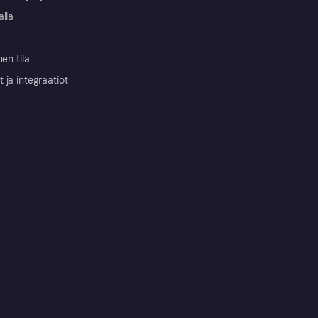
alla
nen tila
ja integraatiot