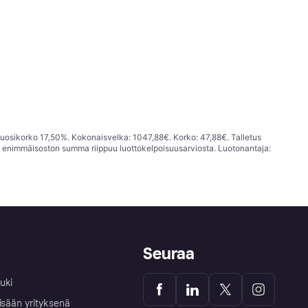
vuosikorko 17,50%. Kokonaisvelka: 1047,88€. Korko: 47,88€. Talletus
; enimmäisoston summa riippuu luottokelpoisuusarviosta. Luotonantaja:
Seuraa
uki
isään yrityksenä