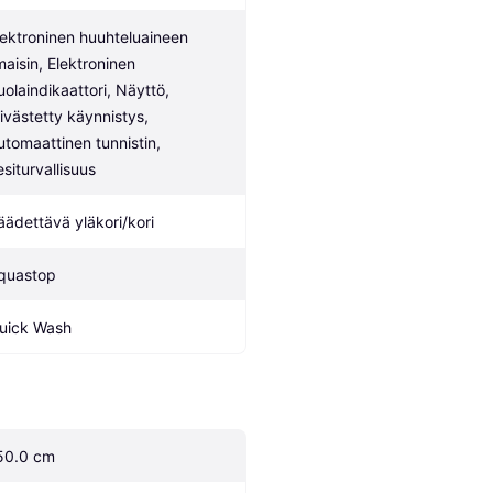
lektroninen huuhteluaineen 
maisin, Elektroninen 
uolaindikaattori, Näyttö, 
iivästetty käynnistys, 
utomaattinen tunnistin, 
esiturvallisuus
äädettävä yläkori/kori
quastop
uick Wash
50.0 cm