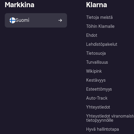
Markkina
Klarna
Tietoja meistä
Suomi
Töihin Klarnalle
Ehdot
Lehdistöpalvelut
Tietosuoja
Turvallisuus
Wikipink
Kestävyys
Esteettömyys
Auto-Track
Yhteystiedot
Yhteystiedot viranomais
tietopyynnöille
Hyvä hallintotapa