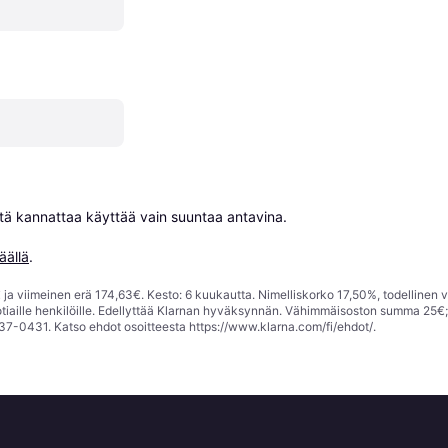
niitä kannattaa käyttää vain suuntaa antavina.

äällä
.
ja viimeinen erä 174,63€. Kesto: 6 kuukautta. Nimelliskorko 17,50%, todellinen 
tiaille henkilöille. Edellyttää Klarnan hyväksynnän. Vähimmäisoston summa 25€
37-0431. Katso ehdot osoitteesta
https://www.klarna.com/fi/ehdot/
.