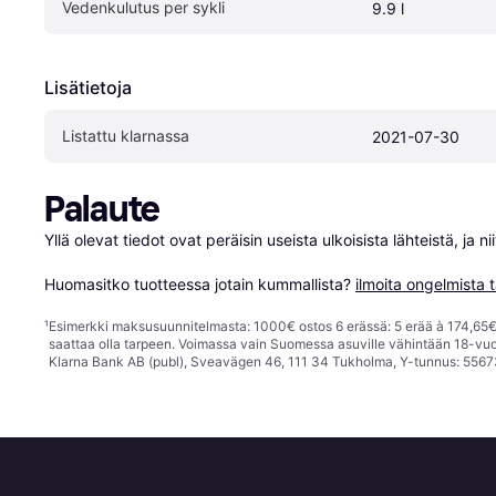
Vedenkulutus per sykli
9.9 l
Lisätietoja
Listattu klarnassa
2021-07-30
Palaute
Yllä olevat tiedot ovat peräisin useista ulkoisista lähteistä, ja 
Huomasitko tuotteessa jotain kummallista? 
ilmoita ongelmista t
¹
Esimerkki maksusuunnitelmasta: 1000€ ostos 6 erässä: 5 erää à 174,65€ 
saattaa olla tarpeen. Voimassa vain Suomessa asuville vähintään 18-vuo
Klarna Bank AB (publ), Sveavägen 46, 111 34 Tukholma, Y-tunnus: 5567