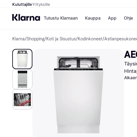
Kuluttajille
Yrityksille
Tutustu Klarnaan
Kauppa
App
Ohje
Klarna
/
Shopping
/
Koti ja Sisustus
/
Kodinkoneet
/
Astianpesukone
Kaupat
Ma
Booking.
Mak
AE
Gigantti
Mak
H&M
Mak
Täysi
Peten Koi
kul
Wolt
Mak
Hinta
Rah
Alkae
Mob
Kauppahakem