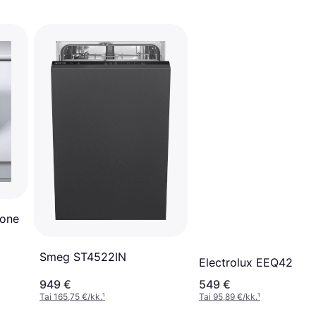
kone
Smeg ST4522IN
Electrolux EEQ42200
949 €
549 €
Tai 165,75 €/kk.
¹
Tai 95,89 €/kk.
¹