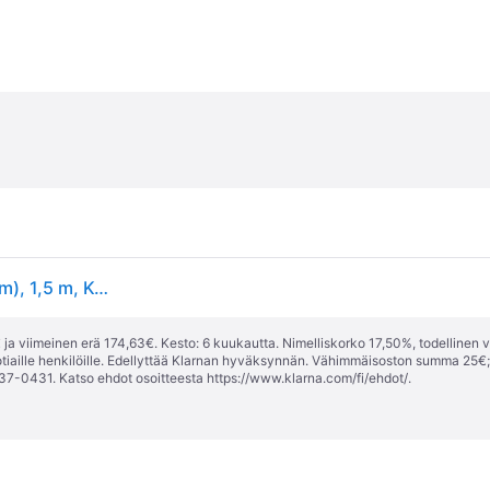
AEG FSE62417P, Puolittain integroitu, Slimline (45 cm), 1,5 m, Kori, 9 paikkoja, B
ja viimeinen erä 174,63€. Kesto: 6 kuukautta. Nimelliskorko 17,50%, todellinen 
tiaille henkilöille. Edellyttää Klarnan hyväksynnän. Vähimmäisoston summa 25€
37-0431. Katso ehdot osoitteesta
https://www.klarna.com/fi/ehdot/
.