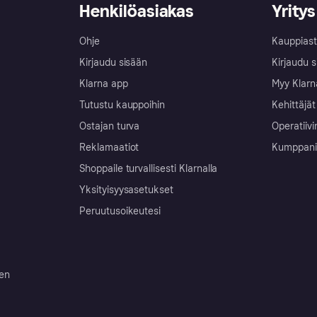
Henkilöasiakas
Yritys
Ohje
Kauppiast
Kirjaudu sisään
Kirjaudu s
Klarna app
Myy Klarn
Tutustu kauppoihin
Kehittäjät
Ostajan turva
Operatiivi
Reklamaatiot
Kumppanit 
Shoppaile turvallisesti Klarnalla
Yksityisyysasetukset
Peruutusoikeutesi
ten