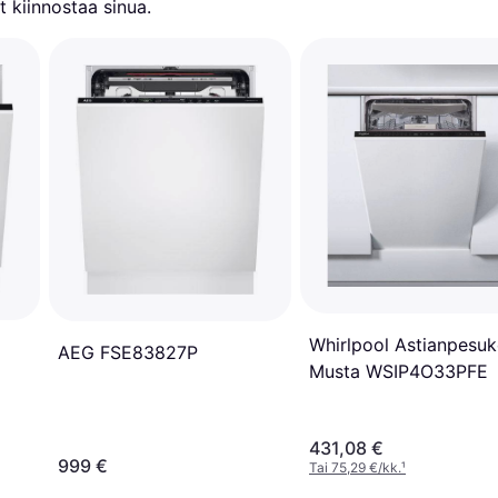
 kiinnostaa sinua.
Whirlpool Astianpesu
AEG FSE83827P
Musta WSIP4O33PFE
431,08 €
999 €
Tai 75,29 €/kk.
¹