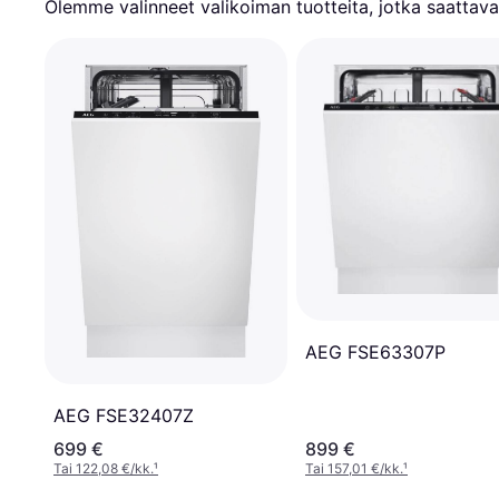
Olemme valinneet valikoiman tuotteita, jotka saattavat
AEG FSE63307P
AEG FSE32407Z
699 €
899 €
Tai 122,08 €/kk.
¹
Tai 157,01 €/kk.
¹