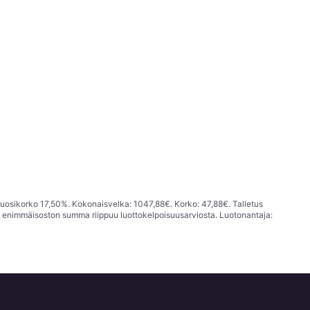
vuosikorko 17,50%. Kokonaisvelka: 1047,88€. Korko: 47,88€. Talletus
; enimmäisoston summa riippuu luottokelpoisuusarviosta. Luotonantaja: