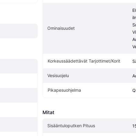
E
il
S
Ominaisuudet
V
A
V
Korkeussäädettävät Tarjottimet/Korit
S
Vesisuojelu
A
Pikapesuohjelma
Q
Mitat
Sisääntuloputken Pituus
1