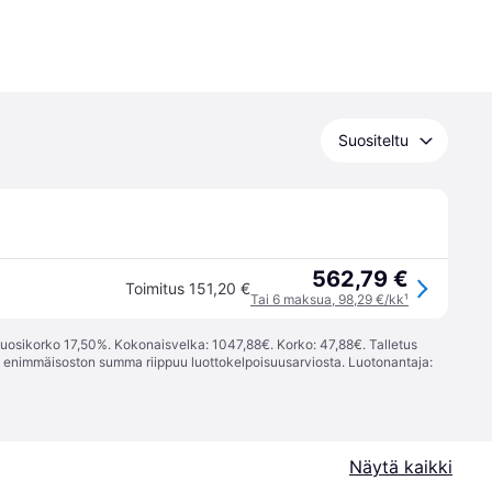
Suositeltu
562,79 €
Toimitus 151,20 €
Tai 6 maksua, 98,29 €/kk
¹
vuosikorko 17,50%. Kokonaisvelka: 1047,88€. Korko: 47,88€. Talletus
; enimmäisoston summa riippuu luottokelpoisuusarviosta. Luotonantaja:
Näytä kaikki