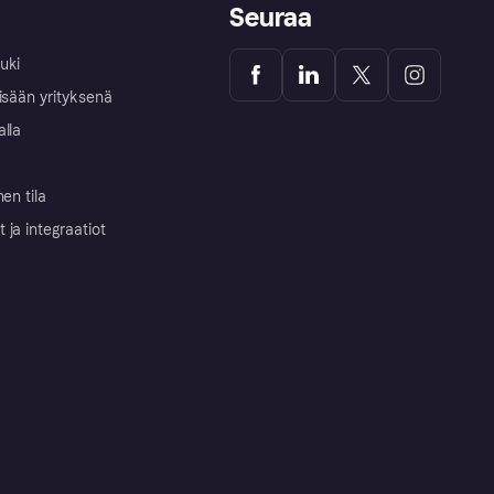
Seuraa
uki
isään yrityksenä
alla
nen tila
ja integraatiot