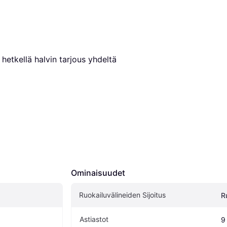
 hetkellä halvin tarjous yhdeltä 
Ominaisuudet
Ruokailuvälineiden Sijoitus
R
Astiastot
9