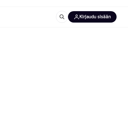
Kirjaudu sisään
totarvikkeet
rna?
 kategoriat