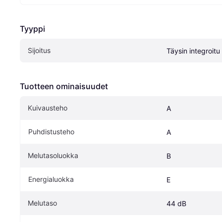
Tyyppi
Sijoitus
Täysin integroitu
Tuotteen ominaisuudet
Kuivausteho
A
Puhdistusteho
A
Melutasoluokka
B
Energialuokka
E
Melutaso
44 dB