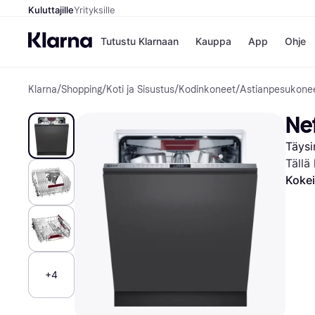
Kuluttajille
Yrityksille
Tutustu Klarnaan
Kauppa
App
Ohje
Klarna
/
Shopping
/
Koti ja Sisustus
/
Kodinkoneet
/
Astianpesukone
Kaupat
Ma
Booking.
Mak
Ne
Gigantti
Mak
H&M
Mak
Täysi
Peten Koi
kul
Wolt
Mak
Tällä
Rah
Kokei
Mob
Kauppahakem
+4