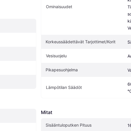
Ominaisuudet
T
s
kä
V
Korkeussäädettävät Tarjottimet/Korit
S
Vesisuojelu
A
Pikapesuohjelma
V
6
Lämpötilan Säädöt
°
Mitat
Sisääntuloputken Pituus
1