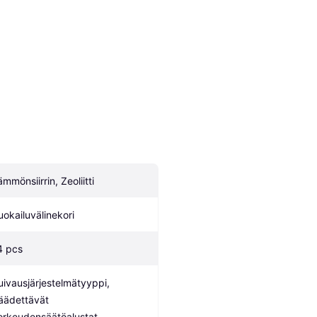
ämmönsiirrin, Zeoliitti
uokailuvälinekori
4 pcs
uivausjärjestelmätyyppi, 
äädettävät 
orkeudensäätöalustat, 