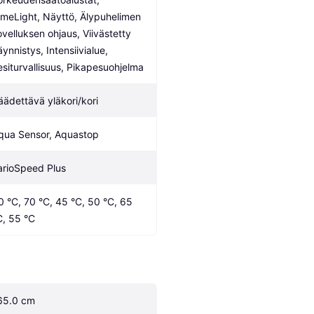
imeLight, Näyttö, Älypuhelimen 
ovelluksen ohjaus, Viivästetty 
ynnistys, Intensiivialue, 
esiturvallisuus, Pikapesuohjelma
äädettävä yläkori/kori
qua Sensor, Aquastop
arioSpeed Plus
0 °C, 70 °C, 45 °C, 50 °C, 65 
C, 55 °C
65.0 cm