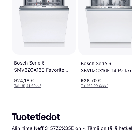
Bosch Serie 6
Bosch Serie 6
SMV6ZCX16E Favorite
SBV6ZCX16E 14 Paikko
Lasi Herkkä
924,18 €
928,70 €
Tai 161,41 €/kk.
¹
Tai 162,20 €/kk.
¹
Tuotetiedot
Alin hinta 
Neff S157ZCX35E
 on 
-
. Tämä on tällä hetkel