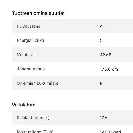
Tuotteen ominaisuudet
Kuivausteho
A
Energialuokka
C
Melutaso
42 dB
Johdon pituus
175.0 cm
Ohjelmien Lukumäärä
8
Virtalähde
Sulake (ampeeri)
10A
Maksimiteho (Tulo)
2400 watti