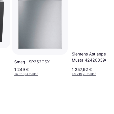
Siemens Astianpesuk
Musta 42420039633
Smeg LSP252CSX
1 249 €
1 257,92 €
Tai 218,14 €/kk.
¹
Tai 219,70 €/kk.
¹