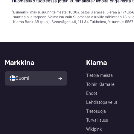
Huomasitko tuotteessa jotain kummallista? 
ilmoita ongelmista t
¹
Esimerkki maksusuunnitelmasta: 1000€ ostos 6 erässä: 5 erää à 174,65€ 
saattaa olla tarpeen. Voimassa vain Suomessa asuville vähintään 18-vuo
Klarna Bank AB (publ), Sveavägen 46, 111 34 Tukholma, Y-tunnus: 5567
Markkina
Klarna
Tietoja meistä
Suomi
Töihin Klarnalle
Ehdot
Lehdistöpalvelut
Tietosuoja
Turvallisuus
Wikipink