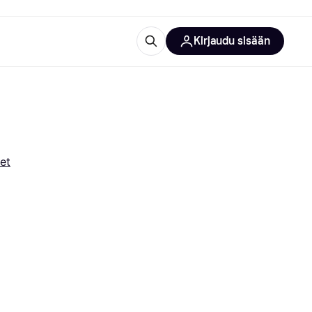
Kirjaudu sisään
totarvikkeet
rna?
et
 kategoriat