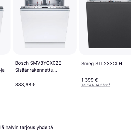
Bosch SMV8YCX02E
Smeg STL233CLH
Sisäänrakennettu
ja
Astianpesukone
1 399 €
883,68 €
Tai 244,34 €/kk.
¹
lä halvin tarjous yhdeltä 