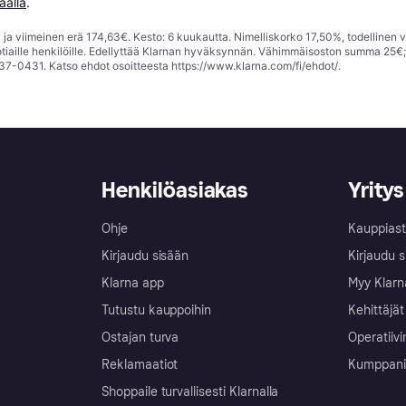
äällä
.
ja viimeinen erä 174,63€. Kesto: 6 kuukautta. Nimelliskorko 17,50%, todellinen 
tiaille henkilöille. Edellyttää Klarnan hyväksynnän. Vähimmäisoston summa 25€
37-0431. Katso ehdot osoitteesta
https://www.klarna.com/fi/ehdot/
.
Henkilöasiakas
Yritys
Ohje
Kauppiast
Kirjaudu sisään
Kirjaudu s
Klarna app
Myy Klarn
Tutustu kauppoihin
Kehittäjät
Ostajan turva
Operatiivi
Reklamaatiot
Kumppanit 
Shoppaile turvallisesti Klarnalla