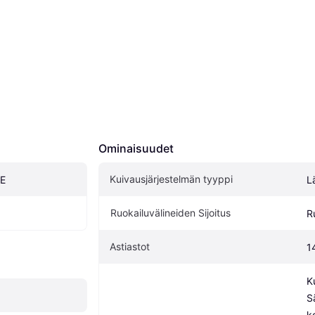
Ominaisuudet
Kuivausjärjestelmän tyyppi
E
L
Ruokailuvälineiden Sijoitus
R
Astiastot
1
K
S
k