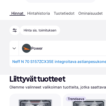
Hinnat
Hintahistoria
Tuotetiedot
Ominaisuudet
Hinta sis. toimituksen
Power
Neff N 70 S157ZCX35E integroitava astianpesukon
Liittyvät tuotteet
Olemme valinneet valikoiman tuotteita, jotka saattavat
Trendaava