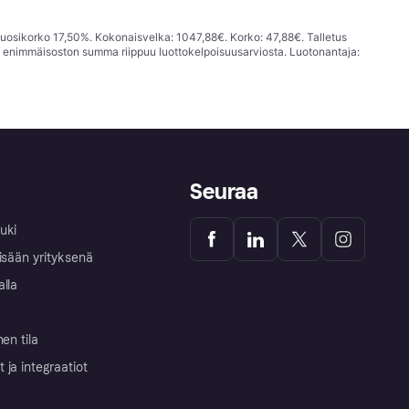
vuosikorko 17,50%. Kokonaisvelka: 1047,88€. Korko: 47,88€. Talletus
; enimmäisoston summa riippuu luottokelpoisuusarviosta. Luotonantaja:
Seuraa
uki
isään yrityksenä
alla
nen tila
ja integraatiot