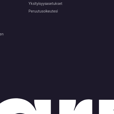
Yksityisyysasetukset
Peruutusoikeutesi
ten