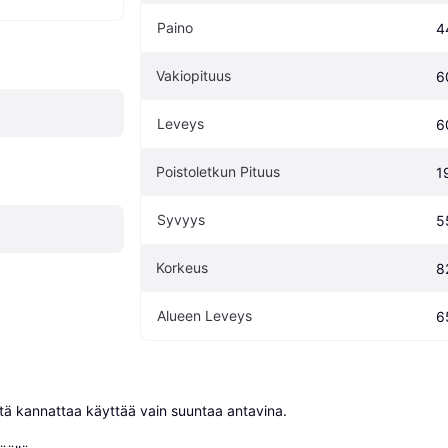
Paino
4
Vakiopituus
6
Leveys
6
Poistoletkun Pituus
1
Syvyys
5
Korkeus
8
Alueen Leveys
6
niitä kannattaa käyttää vain suuntaa antavina.
