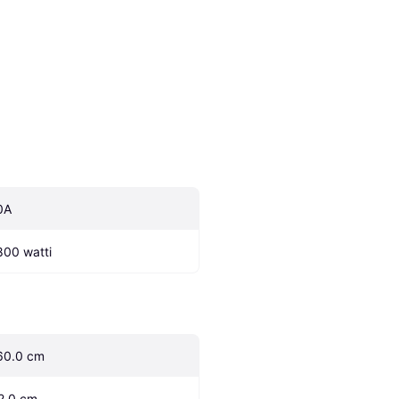
0A
800 watti
60.0 cm
2.0 cm