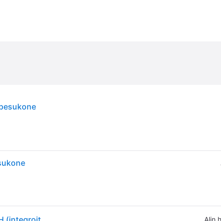
npesukone
esukone
Smeg Universiell Sarjan Astianpesukone STL233CLH (integroitava)
Alin 