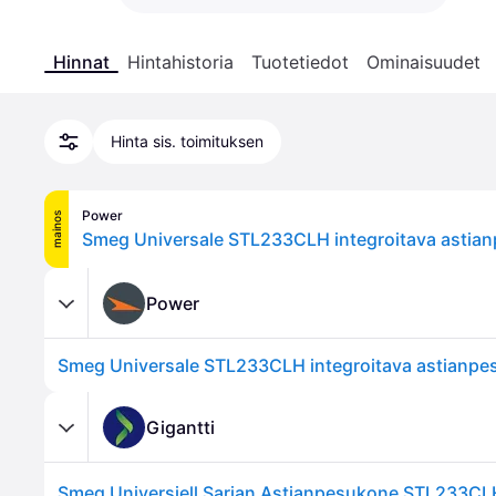
Hinnat
Hintahistoria
Tuotetiedot
Ominaisuudet
Hinta sis. toimituksen
Power
mainos
Smeg Universale STL233CLH integroitava astia
Power
Smeg Universale STL233CLH integroitava astianp
Gigantti