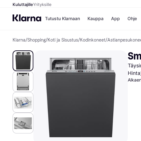
Kuluttajille
Yrityksille
Tutustu Klarnaan
Kauppa
App
Ohje
Klarna
/
Shopping
/
Koti ja Sisustus
/
Kodinkoneet
/
Astianpesukone
Kaupat
Ma
Booking.
Mak
Sm
Gigantti
Mak
H&M
Mak
Täysi
Peten Koi
kul
Wolt
Mak
Hinta
Rah
Alkae
Mob
Kauppahakem