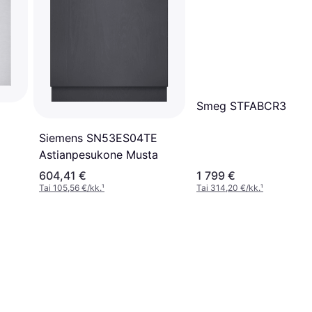
Smeg STFABCR3
Siemens SN53ES04TE
Astianpesukone Musta
604,41 €
1 799 €
Tai 105,56 €/kk.
¹
Tai 314,20 €/kk.
¹