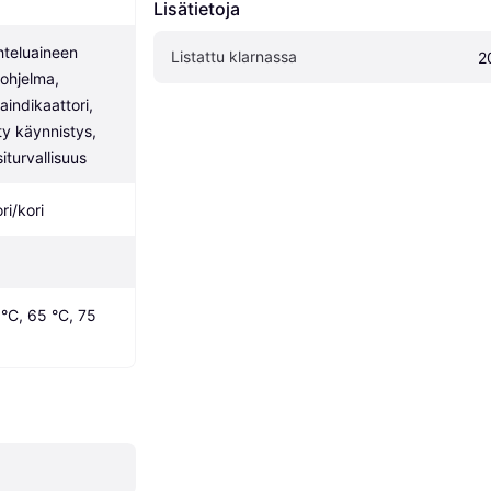
Lisätietoja
teluaineen 
Listattu klarnassa
2
ohjelma, 
indikaattori, 
ty käynnistys, 
siturvallisuus
ri/kori
°C, 65 °C, 75 