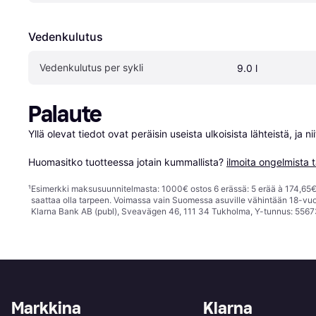
Vedenkulutus
Vedenkulutus per sykli
9.0 l
Palaute
Yllä olevat tiedot ovat peräisin useista ulkoisista lähteistä, ja 
Huomasitko tuotteessa jotain kummallista? 
ilmoita ongelmista t
¹
Esimerkki maksusuunnitelmasta: 1000€ ostos 6 erässä: 5 erää à 174,65€ 
saattaa olla tarpeen. Voimassa vain Suomessa asuville vähintään 18-vuo
Klarna Bank AB (publ), Sveavägen 46, 111 34 Tukholma, Y-tunnus: 5567
Markkina
Klarna