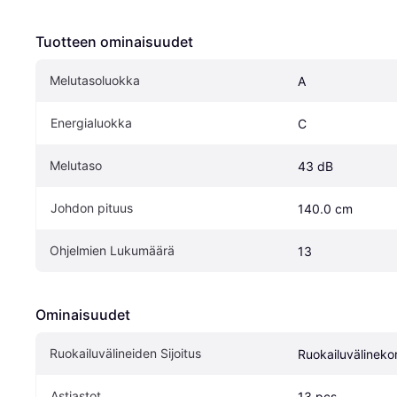
Tuotteen ominaisuudet
Melutasoluokka
A
Energialuokka
C
Melutaso
43 dB
Johdon pituus
140.0 cm
Ohjelmien Lukumäärä
13
Ominaisuudet
Ruokailuvälineiden Sijoitus
Ruokailuvälinekor
Astiastot
13 pcs