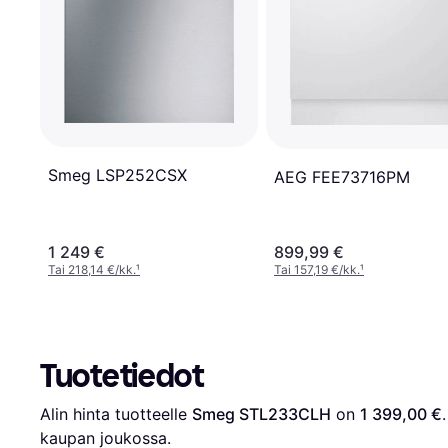
Smeg LSP252CSX
AEG FEE73716PM
1 249 €
899,99 €
Tai 218,14 €/kk.
¹
Tai 157,19 €/kk.
¹
Tuotetiedot
Alin hinta tuotteelle 
Smeg STL233CLH
 on 
1 399,00 €
kaupan joukossa.