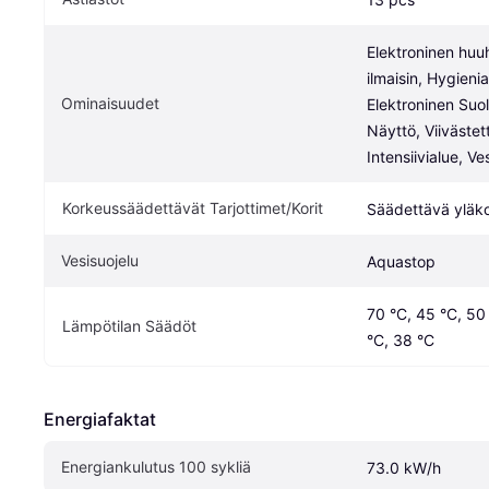
Elektroninen huuh
ilmaisin, Hygienia
Ominaisuudet
Elektroninen Suola
Näyttö, Viivästet
Intensiivialue, Ve
Korkeussäädettävät Tarjottimet/Korit
Säädettävä yläko
Vesisuojelu
Aquastop
70 °C, 45 °C, 50 
Lämpötilan Säädöt
°C, 38 °C
Energiafaktat
Energiankulutus 100 sykliä 
73.0 kW/h