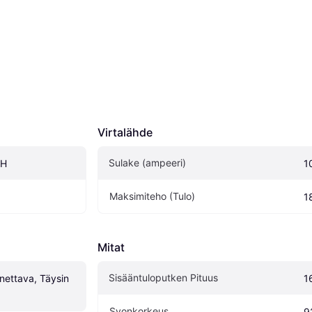
Virtalähde
Sulake (ampeeri)
LH
1
Maksimiteho (Tulo)
1
Mitat
Sisääntuloputken Pituus
nettava, Täysin 
1
Syonkorkeus
9