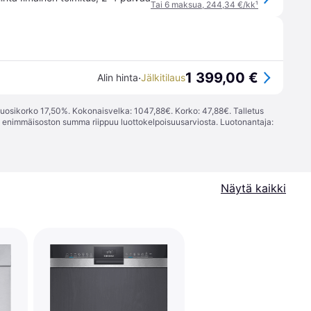
Tai 6 maksua, 244,34 €/kk
¹
1 399,00 €
·
Alin hinta
Jälkitilaus
vuosikorko 17,50%. Kokonaisvelka: 1047,88€. Korko: 47,88€. Talletus
; enimmäisoston summa riippuu luottokelpoisuusarviosta. Luotonantaja:
Näytä kaikki