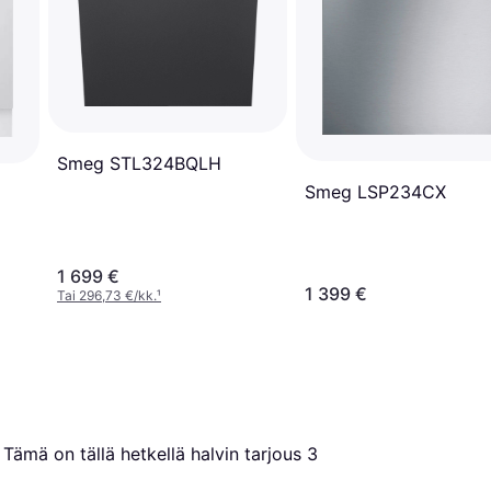
Smeg STL324BQLH
Smeg LSP234CX
1 699 €
1 399 €
Tai 296,73 €/kk.
¹
. Tämä on tällä hetkellä halvin tarjous 
3