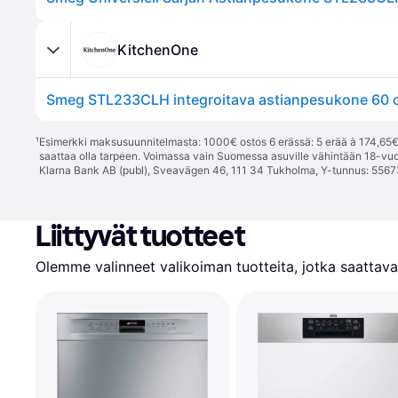
KitchenOne
Smeg STL233CLH integroitava astianpesukone 60 
¹
Esimerkki maksusuunnitelmasta: 1000€ ostos 6 erässä: 5 erää à 174,65€ 
saattaa olla tarpeen. Voimassa vain Suomessa asuville vähintään 18-vuo
Klarna Bank AB (publ), Sveavägen 46, 111 34 Tukholma, Y-tunnus: 5567
Liittyvät tuotteet
Olemme valinneet valikoiman tuotteita, jotka saattavat