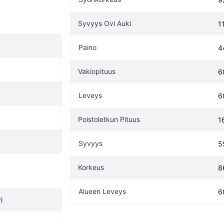
Syvyys Ovi Auki
1
Paino
4
Vakiopituus
6
Leveys
6
Poistoletkun Pituus
1
Syvyys
5
Korkeus
8
Alueen Leveys
6
i