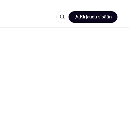
Kirjaudu sisään
totarvikkeet
rna?
 kategoriat