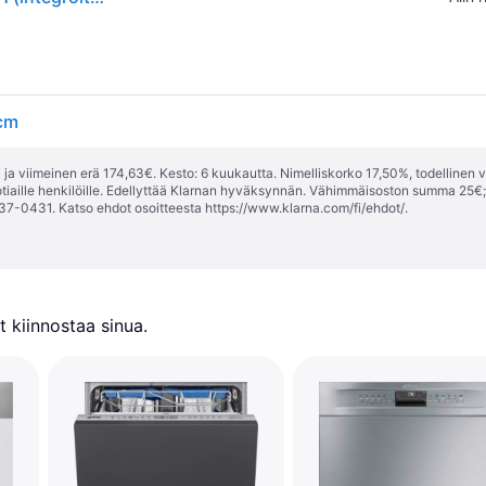
cm
ja viimeinen erä 174,63€. Kesto: 6 kuukautta. Nimelliskorko 17,50%, todellinen 
tiaille henkilöille. Edellyttää Klarnan hyväksynnän. Vähimmäisoston summa 25€
37-0431. Katso ehdot osoitteesta
https://www.klarna.com/fi/ehdot/
.
 kiinnostaa sinua.