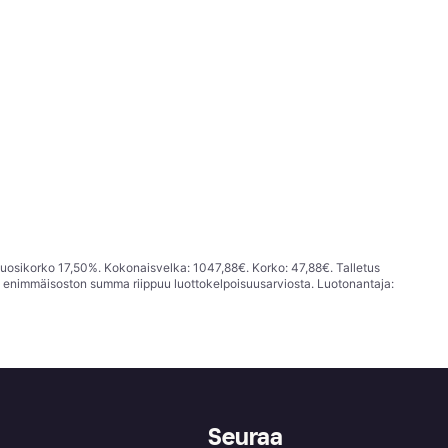
vuosikorko 17,50%. Kokonaisvelka: 1047,88€. Korko: 47,88€. Talletus
; enimmäisoston summa riippuu luottokelpoisuusarviosta. Luotonantaja:
Seuraa