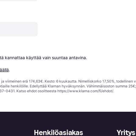
niitä kannattaa käyttää vain suuntaa antavina.

äällä
.
ja viimeinen erä 174,63€. Kesto: 6 kuukautta. Nimelliskorko 17,50%, todellinen 
tiaille henkilöille. Edellyttää Klarnan hyväksynnän. Vähimmäisoston summa 25€
37-0431. Katso ehdot osoitteesta
https://www.klarna.com/fi/ehdot/
.
Henkilöasiakas
Yritys