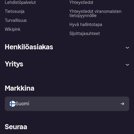
Lehdistöpalvelut
Yhteystiedot
Tietosuoja
Yhteystiedot viranomaisten
tietopyynnöille
Turvallisuus
Hyvä hallintotapa
Wikipink
Sijoittajasuhteet
Henkilöasiakas
Ohje
Reklamaatiot
Yritys
Kirjaudu sisään
Shoppaile turvallisesti Klarnalla
Kauppiastuki
Kehittäjät
Klarna app
Yksityisyysasetukset
Kirjaudu sisään yrityksenä
Operatiivinen tila
Markkina
Tutustu kauppoihin
Peruutusoikeutesi
Myy Klarnalla
Kumppanit ja integraatiot
Ostajan turva
Suomi
Seuraa