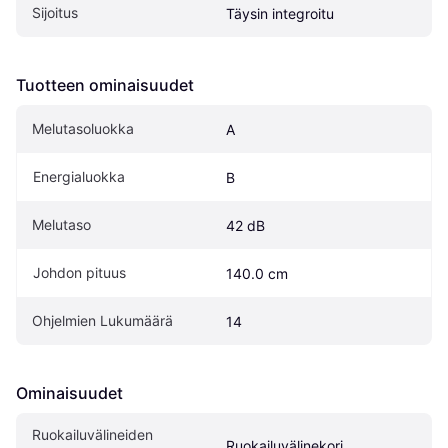
Sijoitus
Täysin integroitu
Tuotteen ominaisuudet
Melutasoluokka
A
Energialuokka
B
Melutaso
42 dB
Johdon pituus
140.0 cm
Ohjelmien Lukumäärä
14
Ominaisuudet
Ruokailuvälineiden 
Ruokailuvälinekori