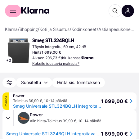
Kuluttajille
Yrityksille
Klarna
/
Shopping
/
Koti ja Sisustus
/
Kodinkoneet
/
Astianpesukoneet
Smeg STL324BQLH
Täysin integroitu, 60 cm, 42 dB
Hinta
1 699,00 €
Alkaen 296,73 €/kk. kanssa
+
3
Kokeile joustavia maksuja*
Suositeltu
Hinta sis. toimituksen
Power
mainos
1 699,00 €
Toimitus 39,90 €
,
10-14 päivää
Smeg Universale STL324BQLH integroitava astianpesukone
Power
·
Alin hinta
Toimitus 39,90 €
,
10-14 päivää
1 699,00 €
Smeg Universale STL324BQLH integroitava astianpesukone