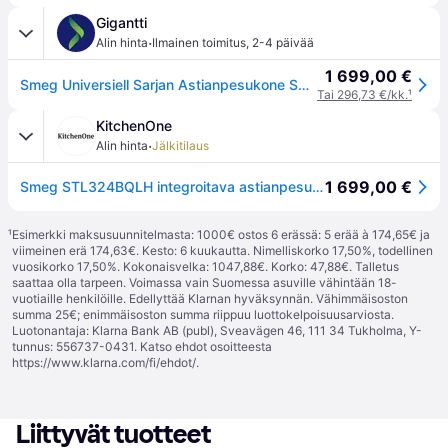
Gigantti
·
Alin hinta
Ilmainen toimitus
,
2-4 päivää
1 699,00 €
Smeg Universiell Sarjan Astianpesukone STL324BQLH (integroitava)
Tai 296,73 €/kk.
¹
KitchenOne
·
Alin hinta
Jälkitilaus
1 699,00 €
Smeg STL324BQLH integroitava astianpesukone 60 cm
¹
Esimerkki maksusuunnitelmasta: 1000€ ostos 6 erässä: 5 erää à 174,65€ ja
viimeinen erä 174,63€. Kesto: 6 kuukautta. Nimelliskorko 17,50%, todellinen
vuosikorko 17,50%. Kokonaisvelka: 1047,88€. Korko: 47,88€. Talletus
saattaa olla tarpeen. Voimassa vain Suomessa asuville vähintään 18-
vuotiaille henkilöille. Edellyttää Klarnan hyväksynnän. Vähimmäisoston
summa 25€; enimmäisoston summa riippuu luottokelpoisuusarviosta.
Luotonantaja: Klarna Bank AB (publ), Sveavägen 46, 111 34 Tukholma, Y-
tunnus: 556737-0431. Katso ehdot osoitteesta
https://www.klarna.com/fi/ehdot/
.
Liittyvät tuotteet