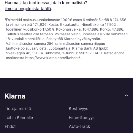
Huomasitko tuotteessa jotain kummallista? 
ilmoita ongelmista täällä
.
¹
Esimerkki maksusuunnitelmasta: 1000€ ostos 6 erässä: 5 erää à 174,65€
ja viimeinen erä 174,63€. Kesto: 6 kuukautta. Nimelliskorko 17,50%,
todellinen vuosikorko 17,50%. Kokonaisvelka: 1047,88€. Korko: 47,88€.
Talletus saattaa olla tarpeen. Voimassa vain Suomessa asuville vähintään
18-vuotiaille henkilöille. Edellyttää Klarnan hyväksynnän.
Vähimmäisoston summa 25€; enimmäisoston summa riippuu
luottokelpoisuusarviosta. Luotonantaja: Klarna Bank AB (publ),
Sveavägen 46, 111 34 Tukholma, Y-tunnus: 556737-0431. Katso ehdot
osoitteesta
https://www.klarna.com/fi/ehdot/
.
Klarna
Tietoja meistä
Kestävyys
Töihin Klarnalle
Esteettömyys
Ehdot
Auto-Track