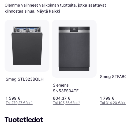
Olemme valinneet valikoiman tuotteita, jotka saattavat 
kiinnostaa sinua.
Näytä kaikki
Smeg STFABC
Smeg STL323BQLH
Siemens
SN53ES04TE
Astianpesukone Musta
1 599 €
604,37 €
1 799 €
Tai 279,27 €/kk.
¹
Tai 105,56 €/kk.
¹
Tai 314,20 €/kk.
¹
Tuotetiedot