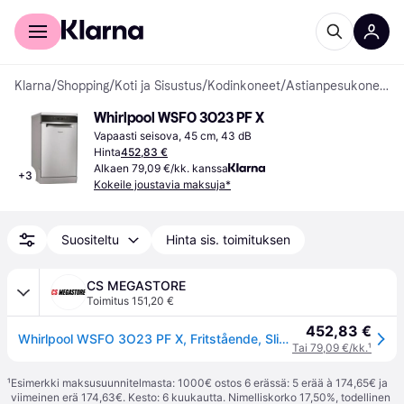
Kuluttajille
Yrityksille
Klarna
/
Shopping
/
Koti ja Sisustus
/
Kodinkoneet
/
Astianpesukoneet
Whirlpool WSFO 3O23 PF X
Vapaasti seisova, 45 cm, 43 dB
Hinta
452,83 €
Alkaen 79,09 €/kk. kanssa
+
3
Kokeile joustavia maksuja*
Suositeltu
Hinta sis. toimituksen
CS MEGASTORE
Toimitus 151,20 €
452,83 €
Whirlpool WSFO 3O23 PF X, Fritstående, Slimline (45 cm), Rustfrit stål, Sort, Knapper, Sensor, LED
Tai 79,09 €/kk.
¹
¹
Esimerkki maksusuunnitelmasta: 1000€ ostos 6 erässä: 5 erää à 174,65€ ja
viimeinen erä 174,63€. Kesto: 6 kuukautta. Nimelliskorko 17,50%, todellinen