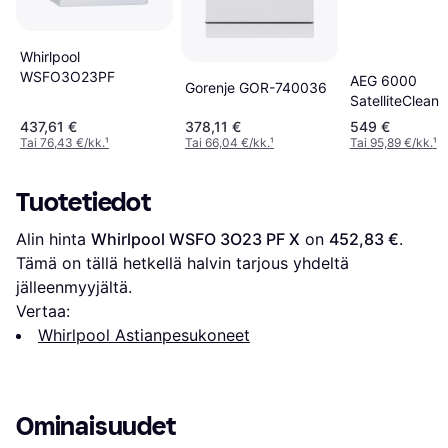
Whirlpool
WSFO3O23PF
AEG 6000
Gorenje GOR-740036
SatelliteClean
FFB62407ZW
437,61 €
378,11 €
549 €
Tai 76,43 €/kk.
¹
Tai 66,04 €/kk.
¹
Tai 95,89 €/kk.
¹
Tuotetiedot
Alin hinta 
Whirlpool WSFO 3O23 PF X
 on 
452,83 €
. 
Tämä on tällä hetkellä halvin tarjous yhdeltä 
jälleenmyyjältä.
Vertaa:
Whirlpool Astianpesukoneet
Ominaisuudet