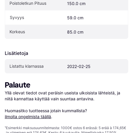
Poistoletkun Pituus
150.0 cm
Syvyys
59.0 cm
Korkeus
85.0 cm
Lisätietoja
Listattu klarnassa
2022-02-25
Palaute
Yllä olevat tiedot ovat peräisin useista ulkoisista lähteistä, ja 
niitä kannattaa käyttää vain suuntaa antavina.

Huomasitko tuotteessa jotain kummallista? 
ilmoita ongelmista täällä
.
¹
Esimerkki maksusuunnitelmasta: 1000€ ostos 6 erässä: 5 erää à 174,65€
ja viimeinen erä 174,63€. Kesto: 6 kuukautta. Nimelliskorko 17,50%,