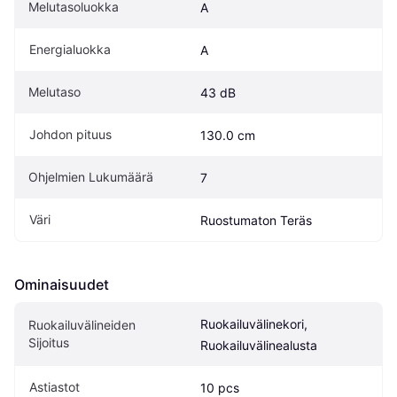
Melutasoluokka
A
Energialuokka
A
Melutaso
43 dB
Johdon pituus
130.0 cm
Ohjelmien Lukumäärä
7
Väri
Ruostumaton Teräs
Ominaisuudet
Ruokailuvälinekori, 
Ruokailuvälineiden 
Sijoitus
Ruokailuvälinealusta
Astiastot
10 pcs