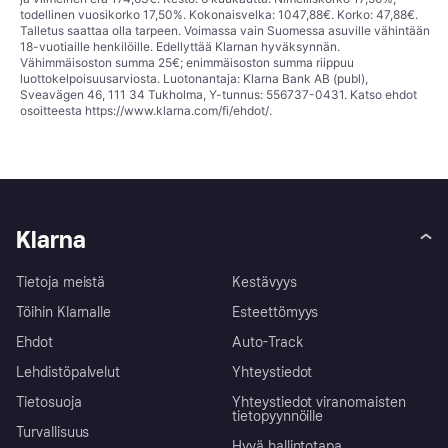
todellinen vuosikorko 17,50%. Kokonaisvelka: 1047,88€. Korko: 47,88€.
Talletus saattaa olla tarpeen. Voimassa vain Suomessa asuville vähintään
18-vuotiaille henkilöille. Edellyttää Klarnan hyväksynnän.
Vähimmäisoston summa 25€; enimmäisoston summa riippuu
luottokelpoisuusarviosta. Luotonantaja: Klarna Bank AB (publ),
Sveavägen 46, 111 34 Tukholma, Y-tunnus: 556737-0431. Katso ehdot
osoitteesta
https://www.klarna.com/fi/ehdot/
.
Klarna
Tietoja meistä
Kestävyys
Töihin Klarnalle
Esteettömyys
Ehdot
Auto-Track
Lehdistöpalvelut
Yhteystiedot
Tietosuoja
Yhteystiedot viranomaisten
tietopyynnöille
Turvallisuus
Hyvä hallintotapa