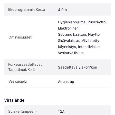
Ekoprogrammin Kesto
4.0 h
Hygieniaohjelma, Puolitäyttö, 
Elektroninen 
Suolaindikaattori, Näyttö, 
Ominaisuudet
Sisävalaistus, Viivästetty 
käynnistys, Intensiivialue, 
Vesiturvallisuus
Korkeussäädettävät 
Säädettävä yläkori/kori
Tarjottimet/Korit
Vesisuojelu
Aquastop
Virtalähde
Sulake (ampeeri)
10A