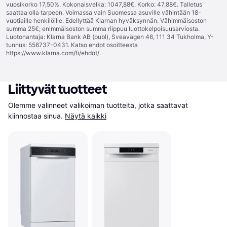
vuosikorko 17,50%. Kokonaisvelka: 1047,88€. Korko: 47,88€. Talletus
saattaa olla tarpeen. Voimassa vain Suomessa asuville vähintään 18-
vuotiaille henkilöille. Edellyttää Klarnan hyväksynnän. Vähimmäisoston
summa 25€; enimmäisoston summa riippuu luottokelpoisuusarviosta.
Luotonantaja: Klarna Bank AB (publ), Sveavägen 46, 111 34 Tukholma, Y-
tunnus: 556737-0431. Katso ehdot osoitteesta
https://www.klarna.com/fi/ehdot/
.
Liittyvät tuotteet
Olemme valinneet valikoiman tuotteita, jotka saattavat 
kiinnostaa sinua.
Näytä kaikki