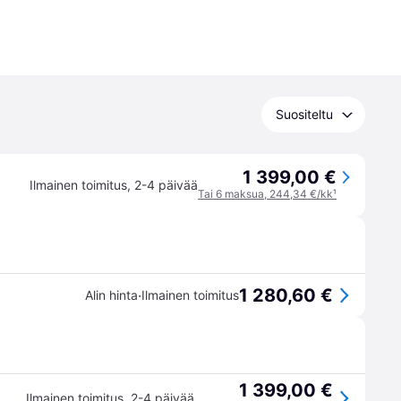
Suositeltu
1 399,00 €
Ilmainen toimitus
,
2-4 päivää
Tai 6 maksua, 244,34 €/kk
¹
1 280,60 €
·
Alin hinta
Ilmainen toimitus
1 399,00 €
Ilmainen toimitus
,
2-4 päivää