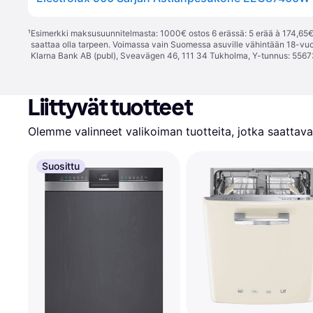
¹
Esimerkki maksusuunnitelmasta: 1000€ ostos 6 erässä: 5 erää à 174,65€ 
saattaa olla tarpeen. Voimassa vain Suomessa asuville vähintään 18-vuo
Klarna Bank AB (publ), Sveavägen 46, 111 34 Tukholma, Y-tunnus: 5567
Liittyvät tuotteet
Olemme valinneet valikoiman tuotteita, jotka saattavat
Suosittu