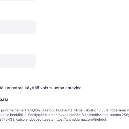
niitä kannattaa käyttää vain suuntaa antavina.

äällä
.
ja viimeinen erä 174,63€. Kesto: 6 kuukautta. Nimelliskorko 17,50%, todellinen 
tiaille henkilöille. Edellyttää Klarnan hyväksynnän. Vähimmäisoston summa 25€
37-0431. Katso ehdot osoitteesta
https://www.klarna.com/fi/ehdot/
.