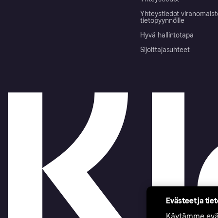
Yhteystiedot viranomais
tietopyynnöille
Hyvä hallintotapa
Sijoittajasuhteet
Evästeet ja tie
Käytämme eväs