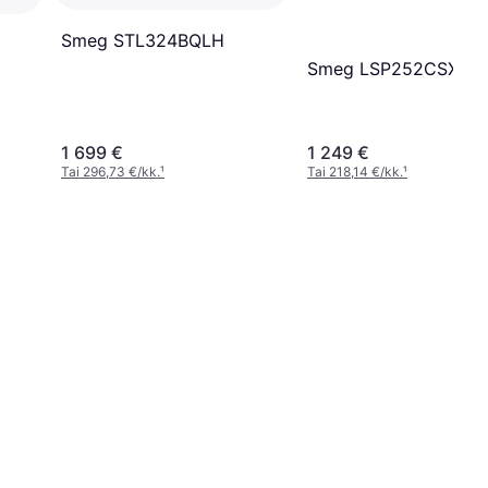
Smeg STL324BQLH
Smeg LSP252CSX
1 699 €
1 249 €
Tai 296,73 €/kk.
¹
Tai 218,14 €/kk.
¹