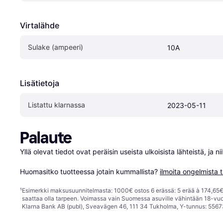
Virtalähde
Sulake (ampeeri)
10A
Lisätietoja
Listattu klarnassa
2023-05-11
Palaute
Yllä olevat tiedot ovat peräisin useista ulkoisista lähteistä, ja 
Huomasitko tuotteessa jotain kummallista? 
ilmoita ongelmista t
¹
Esimerkki maksusuunnitelmasta: 1000€ ostos 6 erässä: 5 erää à 174,65€ 
saattaa olla tarpeen. Voimassa vain Suomessa asuville vähintään 18-vuo
Klarna Bank AB (publ), Sveavägen 46, 111 34 Tukholma, Y-tunnus: 5567