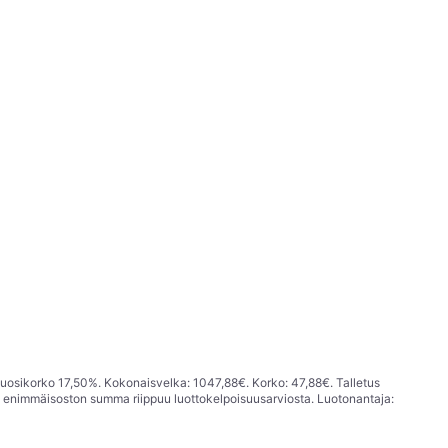
vuosikorko 17,50%. Kokonaisvelka: 1047,88€. Korko: 47,88€. Talletus
; enimmäisoston summa riippuu luottokelpoisuusarviosta. Luotonantaja: