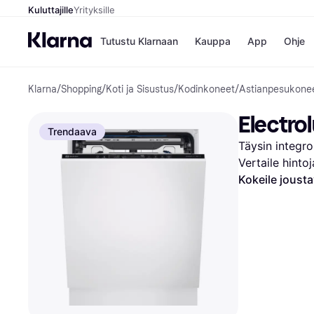
Kuluttajille
Yrityksille
Tutustu Klarnaan
Kauppa
App
Ohje
Klarna
/
Shopping
/
Koti ja Sisustus
/
Kodinkoneet
/
Astianpesukone
Kaupat
Mak
Booking.
Mak
Electro
Gigantti
Mak
Trendaava
H&M
Mak
Täysin integro
Peten Koi
Mak
Wolt
Rah
Vertaile hinto
Mob
Kokeile joust
Kauppahakem