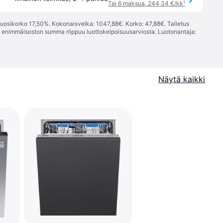
Tai 6 maksua, 244,34 €/kk
¹
vuosikorko 17,50%. Kokonaisvelka: 1047,88€. Korko: 47,88€. Talletus
; enimmäisoston summa riippuu luottokelpoisuusarviosta. Luotonantaja:
Näytä kaikki