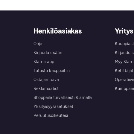
Henkilöasiakas
Yritys
Ohje
Kauppiast
Kirjaudu sisään
Kirjaudu s
Klarna app
Myy Klarn
Tutustu kauppoihin
Kehittäjät
Ostajan turva
Operatiivi
Reklamaatiot
Kumppanit 
Shoppaile turvallisesti Klarnalla
Yksityisyysasetukset
Peruutusoikeutesi