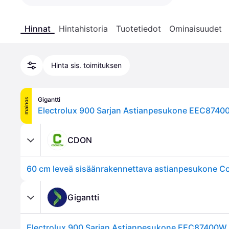
Hinnat
Hintahistoria
Tuotetiedot
Ominaisuudet
Hinta sis. toimituksen
Gigantti
mainos
Electrolux 900 Sarjan Astianpesukone EEC87400
CDON
Gigantti
Electrolux 900 Sarjan Astianpesukone EEC87400W (