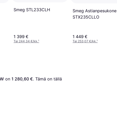
Smeg STL233CLH
Smeg Astianpesukone
STX235CLLO
1 399 €
1 449 €
Tai 244,34 €/kk.
¹
Tai 253,07 €/kk.
¹
0W
 on 
1 280,60 €
. Tämä on tällä 