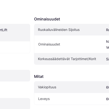
Ominaisuudet
Ruokailuvälineiden Sijoitus
Lift 
R
N
Ominaisuudet
V
Korkeussäädettävät Tarjottimet/Korit
S
Mitat
Vakiopituus
6
Leveys
6