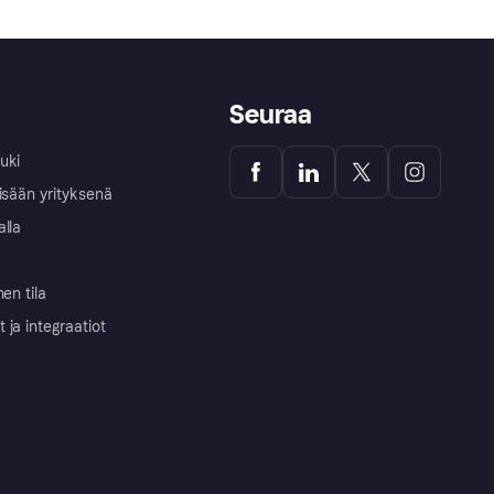
Seuraa
uki
isään yrityksenä
alla
nen tila
ja integraatiot