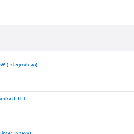
W (integroitava)
60 cm leveä sisäänrakennettava astianpesukone ComfortLiftillä Electrolux EEC87400W
integroitava)