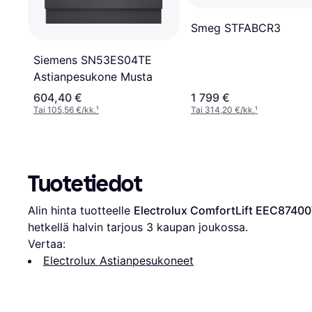
Smeg STFABCR3
Siemens SN53ES04TE
Astianpesukone Musta
604,40 €
1 799 €
Tai 105,56 €/kk.
¹
Tai 314,20 €/kk.
¹
Tuotetiedot
Alin hinta tuotteelle 
Electrolux ComfortLift EEC8740
hetkellä halvin tarjous 
3
 kaupan joukossa.
Vertaa:
Electrolux Astianpesukoneet