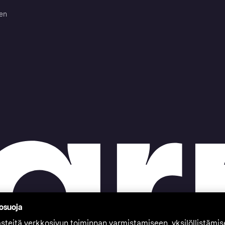
ten
tosuoja
teitä verkkosivun toiminnan varmistamiseen, yksilöllistämi