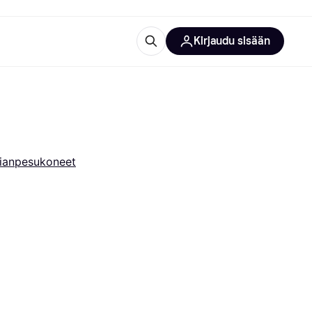
Kirjaudu sisään
totarvikkeet
rna?
ianpesukoneet
 kategoriat