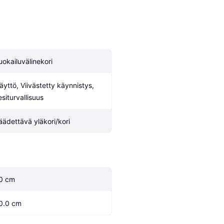
uokailuvälinekori
äyttö, Viivästetty käynnistys, 
esiturvallisuus
äädettävä yläkori/kori
0 cm
0.0 cm