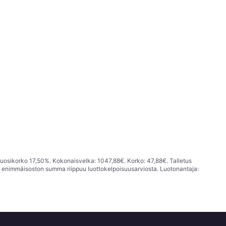
vuosikorko 17,50%. Kokonaisvelka: 1047,88€. Korko: 47,88€. Talletus
; enimmäisoston summa riippuu luottokelpoisuusarviosta. Luotonantaja: