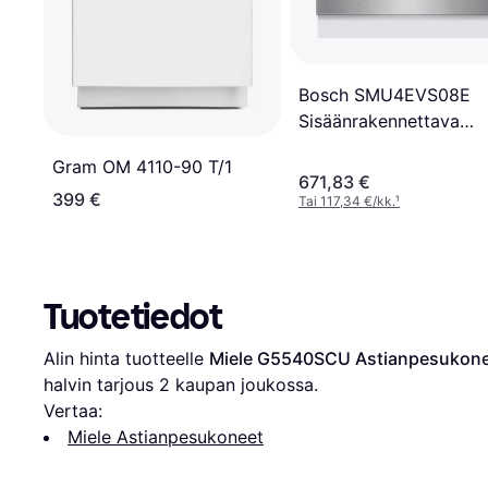
Bosch SMU4EVS08E
Sisäänrakennettava
Astianpesukone
Gram OM 4110-90 T/1
671,83 €
399 €
Tai 117,34 €/kk.
¹
Tuotetiedot
Alin hinta tuotteelle 
Miele G5540SCU Astianpesukon
halvin tarjous 
2
 kaupan joukossa.
Vertaa:
Miele Astianpesukoneet