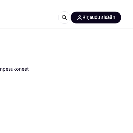
Kirjaudu sisään
totarvikkeet
rna?
anpesukoneet
 kategoriat