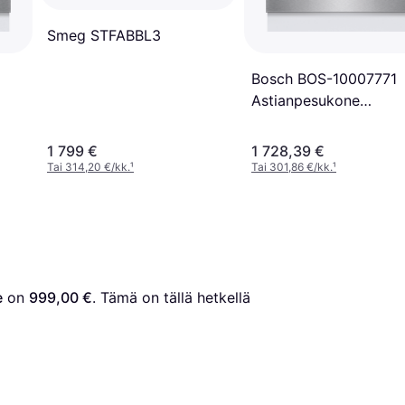
Smeg STFABBL3
Bosch BOS-10007771
Astianpesukone
Ruostumaton Teräs
1 799 €
1 728,39 €
Tai 314,20 €/kk.
¹
Tai 301,86 €/kk.
¹
e
 on 
999,00 €
. Tämä on tällä hetkellä 