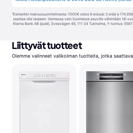
¹
Esimerkki maksusuunnitelmasta: 1000€ ostos 6 erässä: 5 erää à 174,65€ 
saattaa olla tarpeen. Voimassa vain Suomessa asuville vähintään 18-vuo
Klarna Bank AB (publ), Sveavägen 46, 111 34 Tukholma, Y-tunnus: 5567
Liittyvät tuotteet
Olemme valinneet valikoiman tuotteita, jotka saattavat