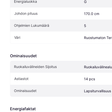
Energialuokka
G
Johdon pituus
170.0 cm
Ohjelmien Lukumäärä
5
Väri
Ruostumaton Ter
Ominaisuudet
Ruokailuvälineiden Sijoitus
Ruokailuvälineal
Astiastot
14 pcs
Ominaisuudet
Lapsiturvallisuus
Energiafaktat