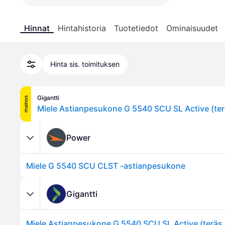
Hinnat
Hintahistoria
Tuotetiedot
Ominaisuudet
Hinta sis. toimituksen
Gigantti
mainos
Miele Astianpesukone G 5540 SCU SL Active (te
Power
Miele G 5540 SCU CLST -astianpesukone
Gigantti
Miele Astianpesukone G 5540 SCU SL Active (teräs