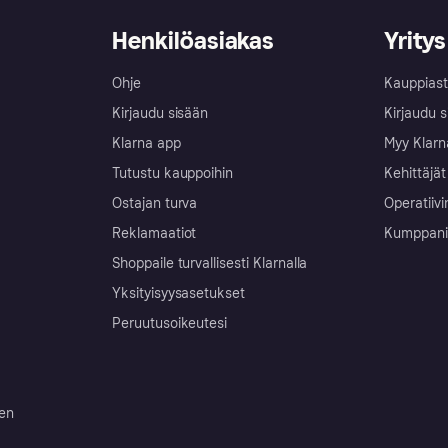
Henkilöasiakas
Yritys
Ohje
Kauppiast
Kirjaudu sisään
Kirjaudu s
Klarna app
Myy Klarn
Tutustu kauppoihin
Kehittäjät
Ostajan turva
Operatiivi
Reklamaatiot
Kumppanit 
Shoppaile turvallisesti Klarnalla
Yksityisyysasetukset
Peruutusoikeutesi
ten