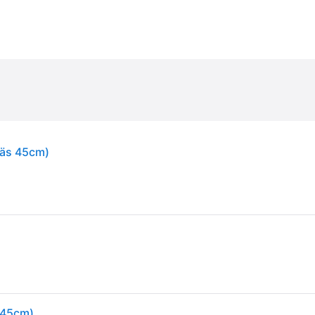
räs 45cm)
 45cm)