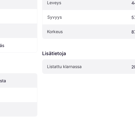
Leveys
4
Syvyys
5
Korkeus
8
äs
Lisätietoja
Listattu klarnassa
2
usta