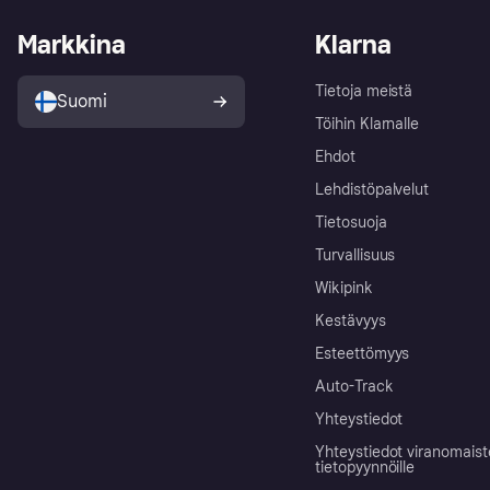
Markkina
Klarna
Tietoja meistä
Suomi
Töihin Klarnalle
Ehdot
Lehdistöpalvelut
Tietosuoja
Turvallisuus
Wikipink
Kestävyys
Esteettömyys
Auto-Track
Yhteystiedot
Yhteystiedot viranomais
tietopyynnöille