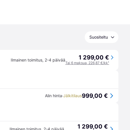
Suositeltu
1 299,00 €
Ilmainen toimitus
,
2-4 päivää
Tai 6 maksua, 226,87 €/kk
¹
999,00 €
·
Alin hinta
Jälkitilaus
1 299,00 €
Ilmainen toimitus
,
2-4 päivää