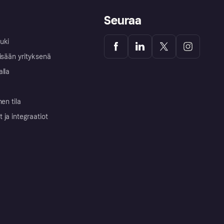
Seuraa
uki
isään yrityksenä
alla
nen tila
ja integraatiot