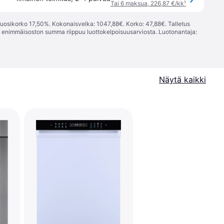
Tai 6 maksua, 226,87 €/kk
¹
vuosikorko 17,50%. Kokonaisvelka: 1047,88€. Korko: 47,88€. Talletus
; enimmäisoston summa riippuu luottokelpoisuusarviosta. Luotonantaja:
Näytä kaikki