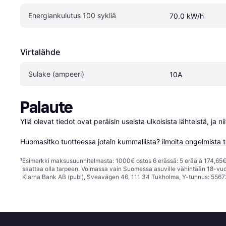
Energiankulutus 100 sykliä 
70.0 kW/h
Virtalähde
Sulake (ampeeri)
10A
Palaute
Yllä olevat tiedot ovat peräisin useista ulkoisista lähteistä, ja 
Huomasitko tuotteessa jotain kummallista? 
ilmoita ongelmista t
¹
Esimerkki maksusuunnitelmasta: 1000€ ostos 6 erässä: 5 erää à 174,65€ 
saattaa olla tarpeen. Voimassa vain Suomessa asuville vähintään 18-vuo
Klarna Bank AB (publ), Sveavägen 46, 111 34 Tukholma, Y-tunnus: 5567