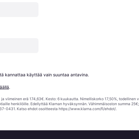
niitä kannattaa käyttää vain suuntaa antavina.

äällä
.
ja viimeinen erä 174,63€. Kesto: 6 kuukautta. Nimelliskorko 17,50%, todellinen 
tiaille henkilöille. Edellyttää Klarnan hyväksynnän. Vähimmäisoston summa 25€
37-0431. Katso ehdot osoitteesta
https://www.klarna.com/fi/ehdot/
.