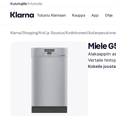
Kuluttajille
Yrityksille
Tutustu Klarnaan
Kauppa
App
Ohje
Klarna
/
Shopping
/
Koti ja Sisustus
/
Kodinkoneet
/
Astianpesukone
Kaupat
Mak
Booking.
Mak
Miele 
Gigantti
Mak
H&M
Mak
Alakaappiin a
Peten Koi
Mak
Wolt
Rah
Vertaile hinto
Mob
Kokeile joust
Kauppahakem