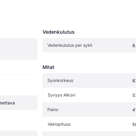
Vedenkulutus
Vedenkulutus per sykli
 
8.
Mitat
Syonkorkeus
8
Syvyys Alkovi
5
nettava
Paino
4
Vakiopituus
5