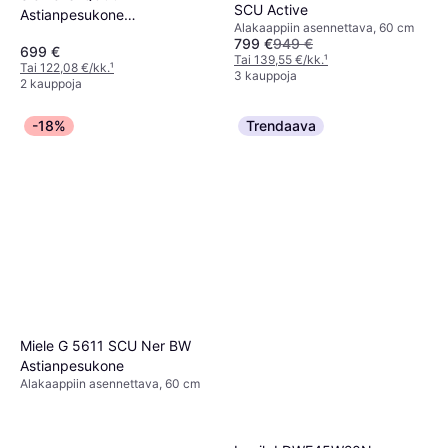
SCU Active
Astianpesukone
Alakaappiin asennettava, 60 cm
SX63HX03TE
799 €
949 €
699 €
Tai 139,55 €/kk.
¹
Tai 122,08 €/kk.
¹
3 kauppoja
2 kauppoja
-18%
Trendaava
Miele G 5611 SCU Ner BW
Astianpesukone
Alakaappiin asennettava, 60 cm