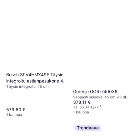
Bosch SPV4HMX49E Täysin
integroitu astianpesukone 45
Täysin integroitu, 45 cm
cm
Gorenje GOR-740036
Vapaasti seisova, 45 cm, 47 dB
378,11 €
Tai 66,04 €/kk.
¹
579,60 €
1 kauppa
1 kauppa
Trendaava