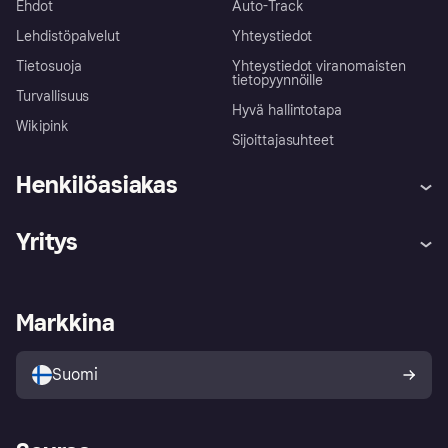
Ehdot
Auto-Track
Lehdistöpalvelut
Yhteystiedot
Tietosuoja
Yhteystiedot viranomaisten
tietopyynnöille
Turvallisuus
Hyvä hallintotapa
Wikipink
Sijoittajasuhteet
Henkilöasiakas
Ohje
Reklamaatiot
Yritys
Kirjaudu sisään
Shoppaile turvallisesti Klarnalla
Kauppiastuki
Kehittäjät
Klarna app
Yksityisyysasetukset
Kirjaudu sisään yrityksenä
Operatiivinen tila
Markkina
Tutustu kauppoihin
Peruutusoikeutesi
Myy Klarnalla
Kumppanit ja integraatiot
Ostajan turva
Suomi