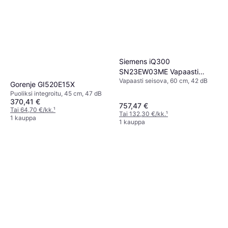
Siemens iQ300
SN23EW03ME Vapaasti
Vapaasti seisova, 60 cm, 42 dB
Seisova Astianpesukone
Gorenje GI520E15X
Puoliksi integroitu, 45 cm, 47 dB
370,41 €
757,47 €
Tai 64,70 €/kk.
¹
Tai 132,30 €/kk.
¹
1 kauppa
1 kauppa