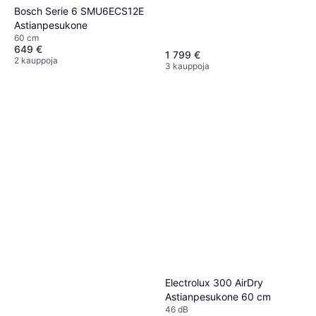
asennettava, 60 cm, 44 dB
Bosch Serie 6 SMU6ECS12E
Astianpesukone
60 cm
649 €
1 799 €
2 kauppoja
3 kauppoja
Electrolux 300 AirDry
Astianpesukone 60 cm
46 dB