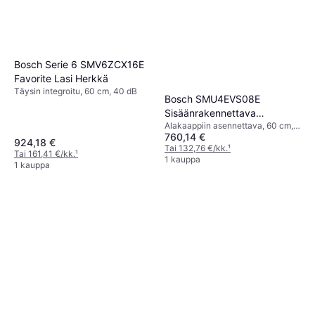
Bosch Serie 6 SMV6ZCX16E
Favorite Lasi Herkkä
Täysin integroitu, 60 cm, 40 dB
Bosch SMU4EVS08E
Sisäänrakennettava
Alakaappiin asennettava, 60 cm,
Astianpesukone
760,14 €
44 dB
924,18 €
Tai 132,76 €/kk.
¹
Tai 161,41 €/kk.
¹
1 kauppa
1 kauppa