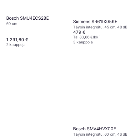
Bosch SMU4ECS28E
Siemens SR61IX05KE
60 cm
Täysin integroitu, 45 cm, 48 dB
479 €
Tai 83,66 €/kk.
¹
1 291,60 €
3 kauppoja
2 kauppoja
Bosch SMV4HVX00E
Täysin integroitu, 60 cm, 46 dB