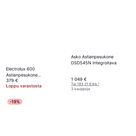
Asko Astianpesukone
DSD545N Integroitava
Electrolux 600
Astianpesukone
1 049 €
379 €
ESS48320UW
Tai 183,21 €/kk.
¹
Loppu varastosta
3 kauppoja
-19%