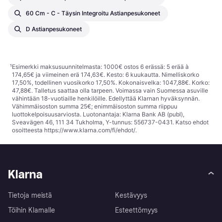
60 Cm - C - Täysin Integroitu Astianpesukoneet
D Astianpesukoneet
¹
Esimerkki maksusuunnitelmasta: 1000€ ostos 6 erässä: 5 erää à
174,65€ ja viimeinen erä 174,63€. Kesto: 6 kuukautta. Nimelliskorko
17,50%, todellinen vuosikorko 17,50%. Kokonaisvelka: 1047,88€. Korko:
47,88€. Talletus saattaa olla tarpeen. Voimassa vain Suomessa asuville
vähintään 18-vuotiaille henkilöille. Edellyttää Klarnan hyväksynnän.
Vähimmäisoston summa 25€; enimmäisoston summa riippuu
luottokelpoisuusarviosta. Luotonantaja: Klarna Bank AB (publ),
Sveavägen 46, 111 34 Tukholma, Y-tunnus: 556737-0431. Katso ehdot
osoitteesta
https://www.klarna.com/fi/ehdot/
.
Klarna
Tietoja meistä
Kestävyys
Töihin Klarnalle
Esteettömyys