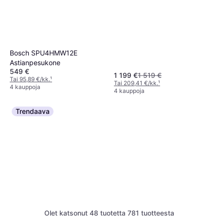
Bosch SPU4HMW12E
Astianpesukone
549 €
1 199 €
1 519 €
Tai 95,89 €/kk.
¹
Tai 209,41 €/kk.
¹
4 kauppoja
4 kauppoja
Trendaava
Olet katsonut 48 tuotetta 781 tuotteesta