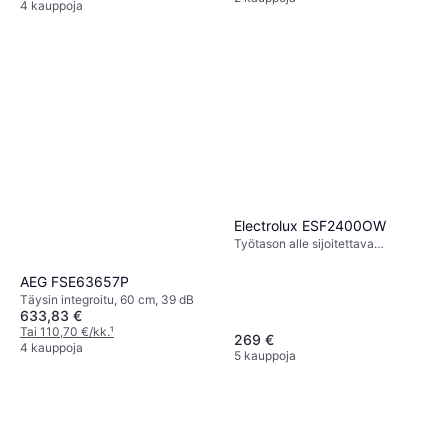
4 kauppoja
Electrolux ESF2400OW
Työtason alle sijoitettava
astianpesukone, 55 cm, 52 dB
AEG FSE63657P
Täysin integroitu, 60 cm, 39 dB
633,83 €
Tai 110,70 €/kk.
¹
269 €
4 kauppoja
5 kauppoja