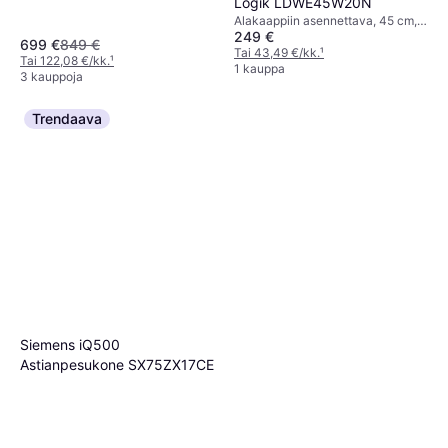
Logik LDWE45W20N
Alakaappiin asennettava, 45 cm,
249 €
47 dB
699 €
849 €
Tai 43,49 €/kk.
¹
Tai 122,08 €/kk.
¹
1 kauppa
3 kauppoja
Trendaava
Siemens iQ500
Astianpesukone SX75ZX17CE