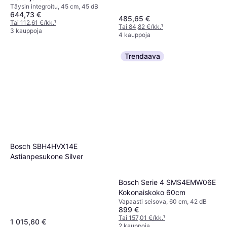
Täysin integroitu, 45 cm, 45 dB
644,73 €
485,65 €
Tai 112,61 €/kk.
¹
Tai 84,82 €/kk.
¹
3 kauppoja
4 kauppoja
Trendaava
Bosch SBH4HVX14E
Astianpesukone Silver
Bosch Serie 4 SMS4EMW06E
Kokonaiskoko 60cm
Vapaasti seisova, 60 cm, 42 dB
899 €
Tai 157,01 €/kk.
¹
1 015,60 €
2 kauppoja