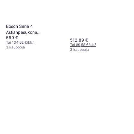
Bosch Serie 4
Astianpesukone
599 €
SPU4HMS13E
512,89 €
Tai 104,62 €/kk.
¹
Tai 89,58 €/kk.
¹
3 kauppoja
3 kauppoja