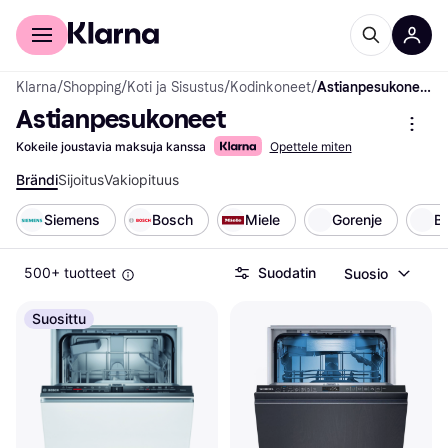
Kuluttajille
Yrityksille
Klarna
/
Shopping
/
Koti ja Sisustus
/
Kodinkoneet
/
Astianpesukoneet
Astianpesukoneet
Kokeile joustavia maksuja kanssa
Opettele miten
Brändi
Sijoitus
Vakiopituus
Siemens
Bosch
Miele
Gorenje
B
500+ tuotteet
Suodatin
Suosio
Suosittu