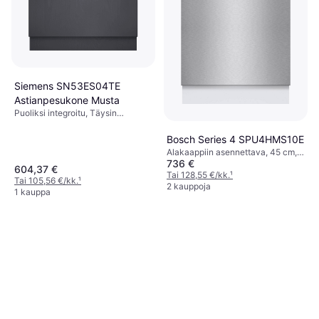
Siemens SN53ES04TE
Astianpesukone Musta
Puoliksi integroitu, Täysin
integroitu, Alakaappiin
asennettava, 60 cm
Bosch Series 4 SPU4HMS10E
Alakaappiin asennettava, 45 cm,
736 €
44 dB
604,37 €
Tai 128,55 €/kk.
¹
Tai 105,56 €/kk.
¹
2 kauppoja
1 kauppa