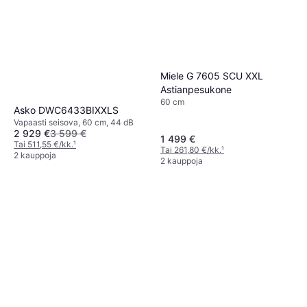
Miele G 7605 SCU XXL
Astianpesukone
60 cm
Asko DWC6433BIXXLS
Vapaasti seisova, 60 cm, 44 dB
2 929 €
3 599 €
1 499 €
Tai 511,55 €/kk.
¹
Tai 261,80 €/kk.
¹
2 kauppoja
2 kauppoja