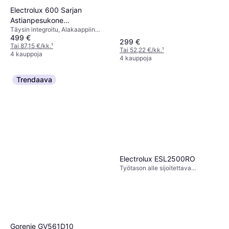
Electrolux 600 Sarjan
Astianpesukone
Täysin integroitu, Alakaappiin
ESS42200SW
499 €
asennettava, 45 cm
299 €
Tai 87,15 €/kk.
¹
Tai 52,22 €/kk.
¹
4 kauppoja
4 kauppoja
Trendaava
Electrolux ESL2500RO
Työtason alle sijoitettava
astianpesukone, 55 cm, 49 dB
Gorenje GV561D10