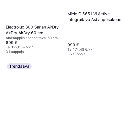
Miele G 5651 Vi Active
Integroitava Astianpesukone
Electrolux 300 Sarjan AirDry
AirDry AirDry 60 cm
Alakaappiin asennettava, 60 cm,
699 €
44 dB
999 €
Tai 122,08 €/kk.
¹
Tai 174,48 €/kk.
¹
3 kauppoja
3 kauppoja
Trendaava