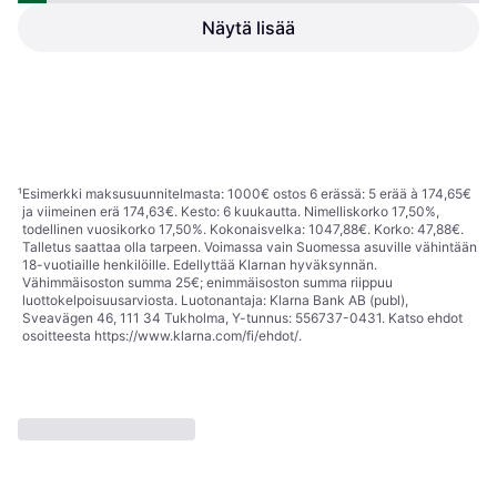
Hisense Astianpesukone
H2BU642DW
Näytä lisää
Asko DWC6423BIS
Alakaappiin asennettava, 60 cm,
3 225,85 €
44 dB
599 €
Tai 563,39 €/kk.
¹
Tai 104,62 €/kk.
¹
4 kauppoja
2 kauppoja
1
2
3
...
10
...
17
¹
Esimerkki maksusuunnitelmasta: 1000€ ostos 6 erässä: 5 erää à 174,65€
ja viimeinen erä 174,63€. Kesto: 6 kuukautta. Nimelliskorko 17,50%,
todellinen vuosikorko 17,50%. Kokonaisvelka: 1047,88€. Korko: 47,88€.
Talletus saattaa olla tarpeen. Voimassa vain Suomessa asuville vähintään
18-vuotiaille henkilöille. Edellyttää Klarnan hyväksynnän.
Vähimmäisoston summa 25€; enimmäisoston summa riippuu
luottokelpoisuusarviosta. Luotonantaja: Klarna Bank AB (publ),
Sveavägen 46, 111 34 Tukholma, Y-tunnus: 556737-0431. Katso ehdot
osoitteesta
https://www.klarna.com/fi/ehdot/
.