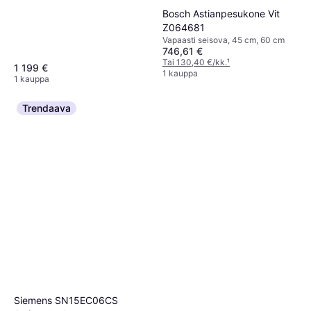
Bosch Astianpesukone Vit
Z064681
Vapaasti seisova, 45 cm, 60 cm
746,61 €
Tai 130,40 €/kk.
¹
1 199 €
1 kauppa
1 kauppa
Trendaava
Siemens SN15EC06CS