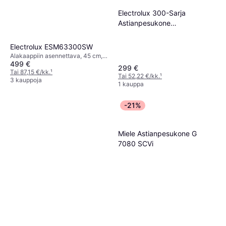
Electrolux 300-Sarja
Astianpesukone
CSA47305UW
Electrolux ESM63300SW
Alakaappiin asennettava, 45 cm,
499 €
44 dB
299 €
Tai 87,15 €/kk.
¹
Tai 52,22 €/kk.
¹
3 kauppoja
1 kauppa
-21%
Miele Astianpesukone G
7080 SCVi