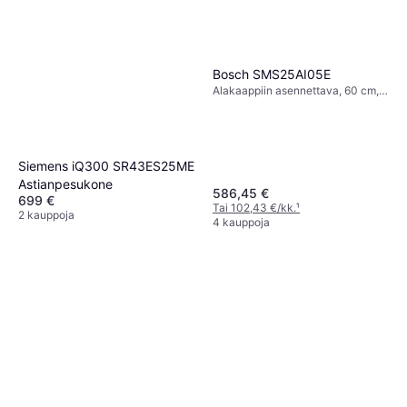
Bosch SMS25AI05E
Alakaappiin asennettava, 60 cm,
48 dB
Siemens iQ300 SR43ES25ME
Astianpesukone
586,45 €
699 €
Tai 102,43 €/kk.
¹
2 kauppoja
4 kauppoja