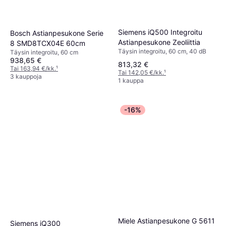
Siemens iQ500 Integroitu
Bosch Astianpesukone Serie
Astianpesukone Zeoliittia
8 SMD8TCX04E 60cm
Täysin integroitu, 60 cm, 40 dB
Täysin integroitu, 60 cm
938,65 €
813,32 €
Tai 163,94 €/kk.
¹
Tai 142,05 €/kk.
¹
3 kauppoja
1 kauppa
-16%
Miele Astianpesukone G 5611
Siemens iQ300