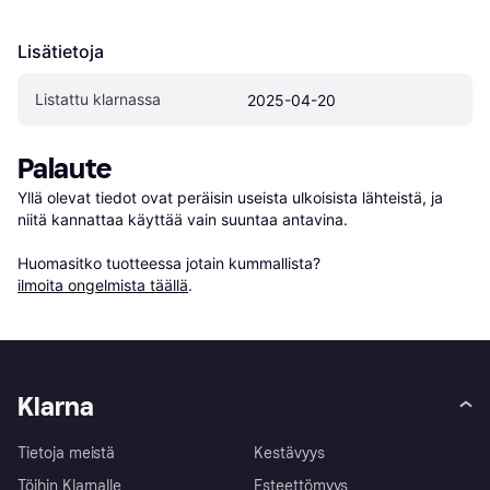
Lisätietoja
Listattu klarnassa
2025-04-20
Palaute
Yllä olevat tiedot ovat peräisin useista ulkoisista lähteistä, ja 
niitä kannattaa käyttää vain suuntaa antavina.

Huomasitko tuotteessa jotain kummallista? 
ilmoita ongelmista täällä
.
Klarna
Tietoja meistä
Kestävyys
Töihin Klarnalle
Esteettömyys