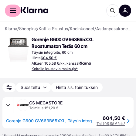
Kuluttajille
Yrityksille
Klarna
/
Shopping
/
Koti ja Sisustus
/
Kodinkoneet
/
Astianpesukoneet
Gorenje G600 GV663B65XXL 
Ruostumaton Teräs 60 cm
Täysin integroitu, 60 cm
Hinta
604,50 €
Alkaen 105,58 €/kk. kanssa
Kokeile joustavia maksuja*
Suositeltu
Hinta sis. toimituksen
CS MEGASTORE
Toimitus 151,20 €
604,50 €
Gorenje G600 GV663B65XXL, Täysin integroitu, Kokonaiskoko (60 cm), Kosketus, 1,5 m, 1,75 m, 1,5 m
Tai 105,58 €/kk.
¹
¹
Esimerkki maksusuunnitelmasta: 1000€ ostos 6 erässä: 5 erää à 174,65€ ja