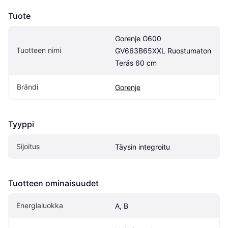
Tuote
Gorenje G600 
Tuotteen nimi
GV663B65XXL Ruostumaton 
Teräs 60 cm
Brändi
Gorenje
Tyyppi
Sijoitus
Täysin integroitu
Tuotteen ominaisuudet
Energialuokka
A, B