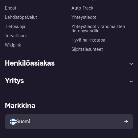
Ehdot
Auto-Track
Lehdistöpalvelut
Yhteystiedot
Tietosuoja
Yhteystiedot viranomaisten
tietopyynnöille
Turvallisuus
Hyvä hallintotapa
Wikipink
Sijoittajasuhteet
Henkilöasiakas
Ohje
Reklamaatiot
Yritys
Kirjaudu sisään
Shoppaile turvallisesti Klarnalla
Kauppiastuki
Kehittäjät
Klarna app
Yksityisyysasetukset
Kirjaudu sisään yrityksenä
Operatiivinen tila
Markkina
Tutustu kauppoihin
Peruutusoikeutesi
Myy Klarnalla
Kumppanit ja integraatiot
Ostajan turva
Suomi