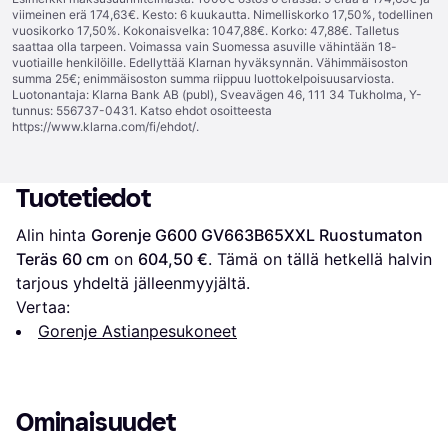
viimeinen erä 174,63€. Kesto: 6 kuukautta. Nimelliskorko 17,50%, todellinen
vuosikorko 17,50%. Kokonaisvelka: 1047,88€. Korko: 47,88€. Talletus
saattaa olla tarpeen. Voimassa vain Suomessa asuville vähintään 18-
vuotiaille henkilöille. Edellyttää Klarnan hyväksynnän. Vähimmäisoston
summa 25€; enimmäisoston summa riippuu luottokelpoisuusarviosta.
Luotonantaja: Klarna Bank AB (publ), Sveavägen 46, 111 34 Tukholma, Y-
tunnus: 556737-0431. Katso ehdot osoitteesta
https://www.klarna.com/fi/ehdot/
.
Tuotetiedot
Alin hinta 
Gorenje G600 GV663B65XXL Ruostumaton 
Teräs 60 cm
 on 
604,50 €
. Tämä on tällä hetkellä halvin 
tarjous yhdeltä jälleenmyyjältä.
Vertaa:
Gorenje Astianpesukoneet
Ominaisuudet