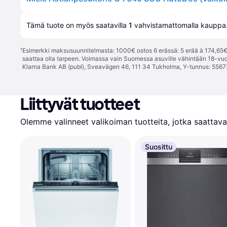
Tämä tuote on myös saatavilla 
1
 vahvistamattomalla 
kauppa
¹
Esimerkki maksusuunnitelmasta: 1000€ ostos 6 erässä: 5 erää à 174,65€ 
saattaa olla tarpeen. Voimassa vain Suomessa asuville vähintään 18-vuo
Klarna Bank AB (publ), Sveavägen 46, 111 34 Tukholma, Y-tunnus: 5567
Liittyvät tuotteet
Olemme valinneet valikoiman tuotteita, jotka saattavat
Suosittu