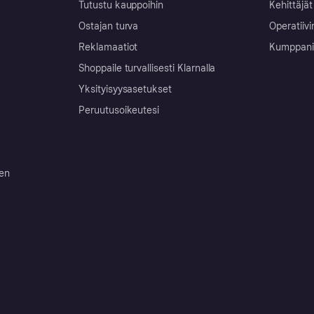
Tutustu kauppoihin
Kehittäjät
Ostajan turva
Operatiivi
Reklamaatiot
Kumppanit 
Shoppaile turvallisesti Klarnalla
Yksityisyysasetukset
Peruutusoikeutesi
ten