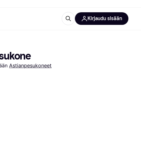
Kirjaudu sisään
totarvikkeet
rna?
esukone
ään 
Astianpesukoneet
 kategoriat