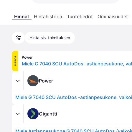
Hinnat
Hintahistoria
Tuotetiedot
Ominaisuudet
Hinta sis. toimituksen
Power
mainos
Miele G 7040 SCU AutoDos -astianpesukone, va
Power
Miele G 7040 SCU AutoDos -astianpesukone, valko
Gigantti
Miele Astianpesukone G 7040 SCU AutoDos (valkoi