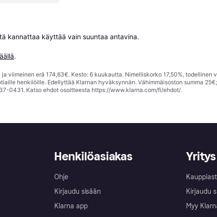
niitä kannattaa käyttää vain suuntaa antavina.

äällä
.
ja viimeinen erä 174,63€. Kesto: 6 kuukautta. Nimelliskorko 17,50%, todellinen 
tiaille henkilöille. Edellyttää Klarnan hyväksynnän. Vähimmäisoston summa 25€
37-0431. Katso ehdot osoitteesta
https://www.klarna.com/fi/ehdot/
.
Henkilöasiakas
Yritys
Ohje
Kauppiast
Kirjaudu sisään
Kirjaudu s
Klarna app
Myy Klarn