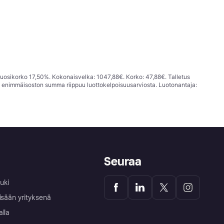
vuosikorko 17,50%. Kokonaisvelka: 1047,88€. Korko: 47,88€. Talletus
; enimmäisoston summa riippuu luottokelpoisuusarviosta. Luotonantaja:
Seuraa
uki
isään yrityksenä
alla