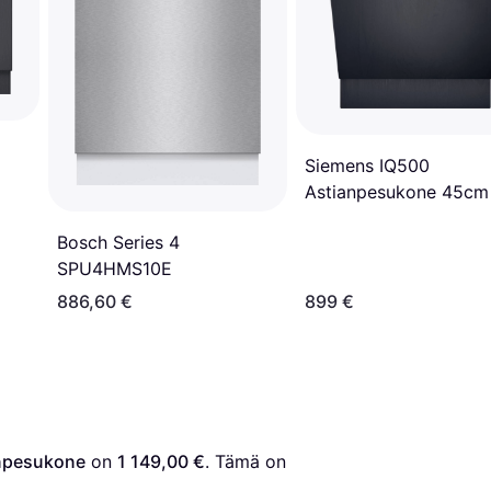
Siemens IQ500
Astianpesukone 45cm
Bosch Series 4
SPU4HMS10E
886,60 €
899 €
npesukone
 on 
1 149,00 €
. Tämä on 