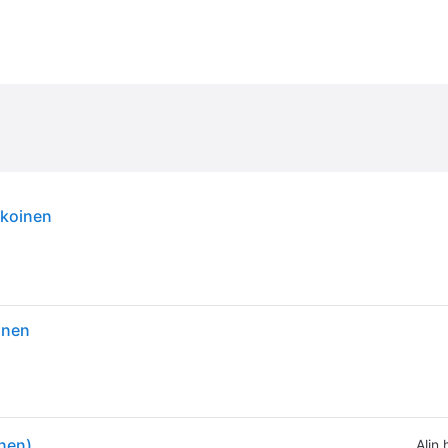
lkoinen
inen
nen)
Alin 