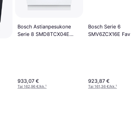
Bosch Astianpesukone
Bosch Serie 6
Serie 8 SMD8TCX04E
SMV6ZCX16E Favorit
60cm
Lasi Herkkä
933,07 €
923,87 €
Tai 162,96 €/kk.
¹
Tai 161,36 €/kk.
¹