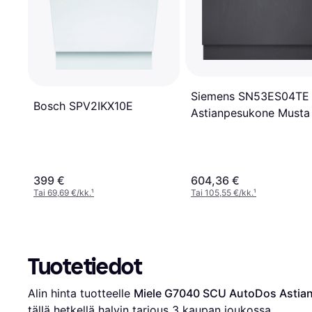
Siemens SN53ES04TE
Bosch SPV2IKX10E
Astianpesukone Musta
399 €
604,36 €
Tai 69,69 €/kk.
¹
Tai 105,55 €/kk.
¹
Tuotetiedot
Alin hinta tuotteelle 
Miele G7040 SCU AutoDos Astia
tällä hetkellä halvin tarjous 
3
 kaupan joukossa.