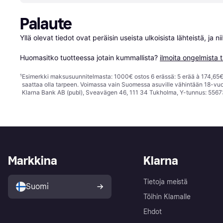
Palaute
Yllä olevat tiedot ovat peräisin useista ulkoisista lähteistä, ja 
Huomasitko tuotteessa jotain kummallista? 
ilmoita ongelmista t
¹
Esimerkki maksusuunnitelmasta: 1000€ ostos 6 erässä: 5 erää à 174,65€ 
saattaa olla tarpeen. Voimassa vain Suomessa asuville vähintään 18-vuo
Klarna Bank AB (publ), Sveavägen 46, 111 34 Tukholma, Y-tunnus: 5567
Markkina
Klarna
Tietoja meistä
Suomi
Töihin Klarnalle
Ehdot