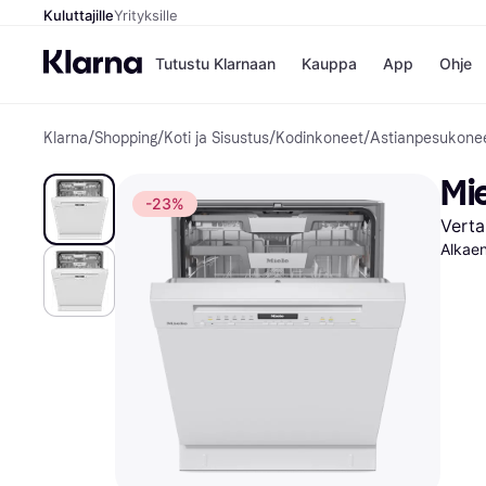
Kuluttajille
Yrityksille
Tutustu Klarnaan
Kauppa
App
Ohje
Klarna
/
Shopping
/
Koti ja Sisustus
/
Kodinkoneet
/
Astianpesukone
Kaupat
Ma
Booking.
Mak
Mi
Gigantti
Mak
-23%
H&M
Mak
Verta
Peten Koi
kul
Wolt
Alkae
Mak
Rah
Mob
Kauppahakem