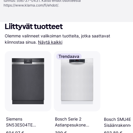
tunnus: 556737-0431. Katso ehdot osoitteesta
https://www.klarna.com/fi/ehdot/
.
Liittyvät tuotteet
Olemme valinneet valikoiman tuotteita, jotka saattavat 
kiinnostaa sinua.
Näytä kaikki
Trendaava
Siemens
Bosch Serie 2
Bosch SMU4E
SN53ES04TE
Astianpesukone
Sisäänrakenne
Astianpesukone Musta
SMU26AW11S
Astianpesukon
604,97 €
399 €
603,89 €