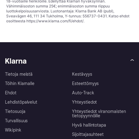
18-vuotiaille henkilöille. Edellyttää Klarnan hyväksynnän.
Vähimmäisoston summa 25€; enimmäisoston summa riippuu
luottokelpoisuusarviosta. Luotonantaja: Klarna Bank AB (publ),
Sveavägen 46, 111 34 Tukholma, Y-tunnus: 556737-0431. Katso ehdot
osoitteesta
https://www.klarna.com/fi/ehdot/
.
Klarna
Tietoja meistä
Kestävyys
Töihin Klarnalle
Esteettömyys
Ehdot
Auto-Track
Lehdistöpalvelut
Yhteystiedot
Tietosuoja
Yhteystiedot viranomaisten
tietopyynnöille
Turvallisuus
Hyvä hallintotapa
Wikipink
Sijoittajasuhteet