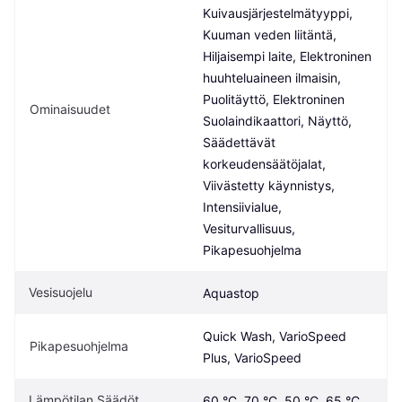
Kuivausjärjestelmätyyppi, 
Kuuman veden liitäntä, 
Hiljaisempi laite, Elektroninen 
huuhteluaineen ilmaisin, 
Puolitäyttö, Elektroninen 
Ominaisuudet
Suolaindikaattori, Näyttö, 
Säädettävät 
korkeudensäätöjalat, 
Viivästetty käynnistys, 
Intensiivialue, 
Vesiturvallisuus, 
Pikapesuohjelma
Vesisuojelu
Aquastop
Quick Wash, VarioSpeed 
Pikapesuohjelma
Plus, VarioSpeed
Lämpötilan Säädöt
60 °C, 70 °C, 50 °C, 65 °C