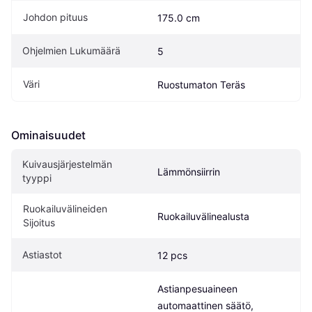
Johdon pituus
175.0 cm
Ohjelmien Lukumäärä
5
Väri
Ruostumaton Teräs
Ominaisuudet
Kuivausjärjestelmän 
Lämmönsiirrin
tyyppi
Ruokailuvälineiden 
Ruokailuvälinealusta
Sijoitus
Astiastot
12 pcs
Astianpesuaineen 
automaattinen säätö, 