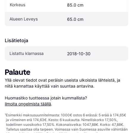
Korkeus
85.0 cm
Alueen Leveys
65.0 cm
Lisätietoja
Listattu klarnassa
2018-10-30
Palaute
Yllä olevat tiedot ovat peräisin useista ulkoisista lähteistä, ja 
niitä kannattaa käyttää vain suuntaa antavina.

Huomasitko tuotteessa jotain kummallista? 
ilmoita ongelmista täällä
.
¹
Esimerkki maksusuunnitelmasta: 1000€ ostos 6 erässä: 5 erää à 174,65€
ja viimeinen erä 174,63€. Kesto: 6 kuukautta. Nimelliskorko 17,50%,
todellinen vuosikorko 17,50%. Kokonaisvelka: 1047,88€. Korko: 47,88€.
Talletus saattaa olla tarpeen. Voimassa vain Suomessa asuville vähintään