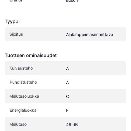
Bosch
Tyyppi
Sijoitus
Alakaappiin asennettava
Tuotteen ominaisuudet
Kuivausteho
A
Puhdistusteho
A
Melutasoluokka
C
Energialuokka
E
Melutaso
48 dB