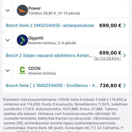
Power
Toimitus 39,90 €
,
10-14 päivää
699,00 €
Bosch Serie 2 SMS25AI05E -astianpesukone
Gigantti
Ilmainen toimitus
,
2-4 päivää
699,00 €
Bosch 2 Sarjan vapaasti sijoitettava Astianpesukone SMS25AI05E (Teräs/Hopea)
Tai 122,08 €/kk.
¹
CDON
Ilmainen toimitus
736,60 €
Bosch Serie | 2 SMS25AI05E - EcoSilence - 48 dB
¹
Esimerkki maksusuunnitelmasta: 1000€ ostos 6 erässä: 5 erää à 174,65€ ja
viimeinen erä 174,63€. Kesto: 6 kuukautta. Nimelliskorko 17,50%, todellinen
vuosikorko 17,50%. Kokonaisvelka: 1047,88€. Korko: 47,88€. Talletus
saattaa olla tarpeen. Voimassa vain Suomessa asuville vähintään 18-
vuotiaille henkilöille. Edellyttää Klarnan hyväksynnän. Vähimmäisoston
summa 25€; enimmäisoston summa riippuu luottokelpoisuusarviosta.
Luotonantaja: Klarna Bank AB (publ), Sveavägen 46, 111 34 Tukholma, Y-