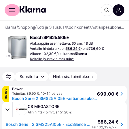
Kuluttajille
Yrityksille
Klarna
/
Shopping
/
Koti ja Sisustus
/
Kodinkoneet
/
Astianpesukoneet
Bosch SMS25AI05E
Alakaappiin asennettava, 60 cm, 48 dB
Vertaile hintoja alkaen
586,24 €
kohti
736,60 €
Alkaen 102,39 €/kk. kanssa
+
3
Kokeile joustavia maksuja*
Suositeltu
Hinta sis. toimituksen
Power
mainos
699,00 €
Toimitus 39,90 €
,
10-14 päivää
Bosch Serie 2 SMS25AI05E -astianpesukone
CS MEGASTORE
·
Alin hinta
Toimitus 151,20 €
586,24 €
Bosch Serie | 2 SMS25AI05E - EcoSilence - 48 dB
Tai 102,39 €/kk.
¹