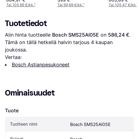
Tai 105,66 €/kk.
¹
Tai 69,69 €/kk.
¹
Tai 105,47 €/kk.
¹
Tuotetiedot
Alin hinta tuotteelle 
Bosch SMS25AI05E
 on 
586,24 €
. 
Tämä on tällä hetkellä halvin tarjous 
4
 kaupan 
joukossa.
Vertaa:
Bosch Astianpesukoneet
Ominaisuudet
Tuote
Tuotteen nimi
Bosch SMS25AI05E
Brändi