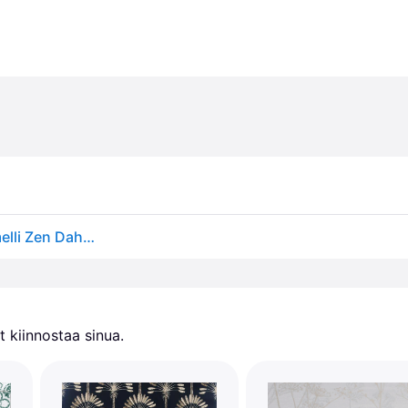
Roommates RMK12110WP laivastonsininen ja karamelli Zen Dahlia Peel and Stick -tapetti
 kiinnostaa sinua.