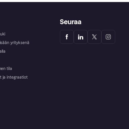
Seuraa
uki
isään yrityksenä
alla
nen tila
ja integraatiot