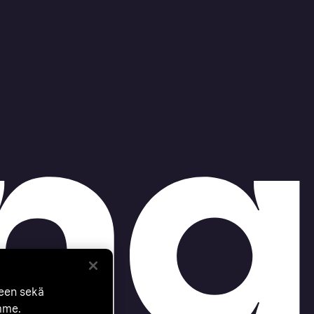
seen sekä
mme.