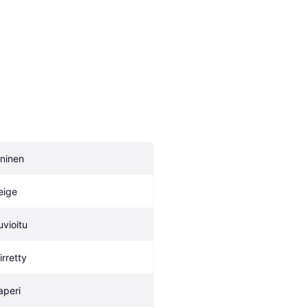
ininen
eige
uvioitu
irretty
aperi