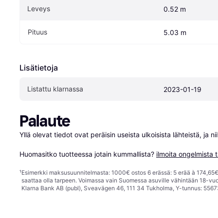
Leveys
0.52 m
Pituus
5.03 m
Lisätietoja
Listattu klarnassa
2023-01-19
Palaute
Yllä olevat tiedot ovat peräisin useista ulkoisista lähteistä, ja 
Huomasitko tuotteessa jotain kummallista? 
ilmoita ongelmista t
¹
Esimerkki maksusuunnitelmasta: 1000€ ostos 6 erässä: 5 erää à 174,65€ 
saattaa olla tarpeen. Voimassa vain Suomessa asuville vähintään 18-vuo
Klarna Bank AB (publ), Sveavägen 46, 111 34 Tukholma, Y-tunnus: 5567