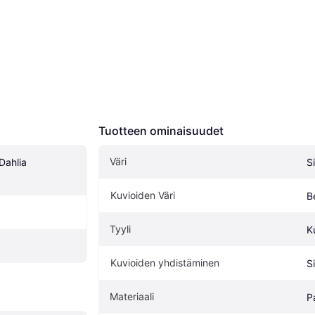
Tuotteen ominaisuudet
Väri
ahlia 
S
Kuvioiden Väri
B
Tyyli
K
Kuvioiden yhdistäminen
Si
Materiaali
P