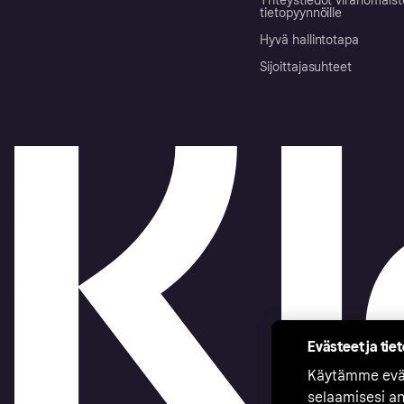
Yhteystiedot viranomais
tietopyynnöille
Hyvä hallintotapa
Sijoittajasuhteet
Evästeet ja tie
Käytämme eväs
selaamisesi a