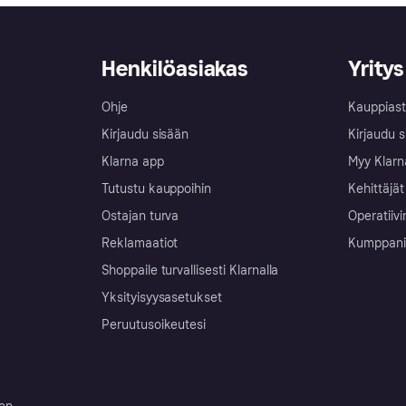
Henkilöasiakas
Yritys
Ohje
Kauppiast
Kirjaudu sisään
Kirjaudu s
Klarna app
Myy Klarn
Tutustu kauppoihin
Kehittäjät
Ostajan turva
Operatiivi
Reklamaatiot
Kumppanit 
Shoppaile turvallisesti Klarnalla
Yksityisyysasetukset
Peruutusoikeutesi