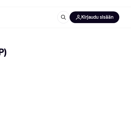
Kirjaudu sisään
totarvikkeet
rna?
P)
 kategoriat