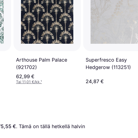
Arthouse Palm Palace
Superfresco Easy
(921702)
Hedgerow (113251)
62,99 €
24,87 €
Tai 11,01 €/kk.
¹
75,55 €
. Tämä on tällä hetkellä halvin 