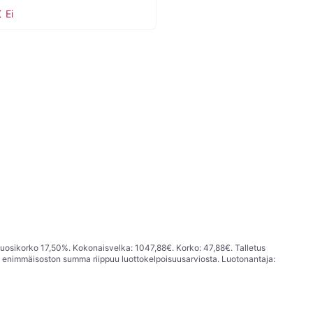
Ei
vuosikorko 17,50%. Kokonaisvelka: 1047,88€. Korko: 47,88€. Talletus
; enimmäisoston summa riippuu luottokelpoisuusarviosta. Luotonantaja: