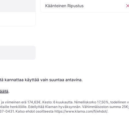
Käänteinen Ripustus
niitä kannattaa käyttää vain suuntaa antavina.

äällä
.
ja viimeinen erä 174,63€. Kesto: 6 kuukautta. Nimelliskorko 17,50%, todellinen 
tiaille henkilöille. Edellyttää Klarnan hyväksynnän. Vähimmäisoston summa 25€
37-0431. Katso ehdot osoitteesta
https://www.klarna.com/fi/ehdot/
.