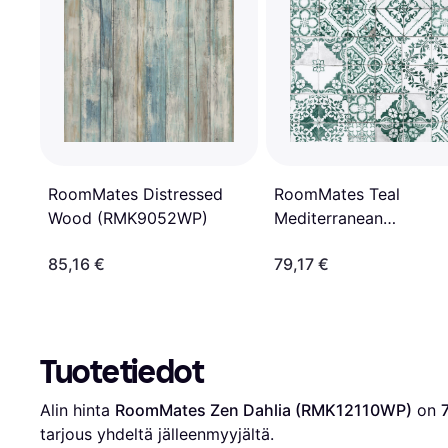
RoomMates Distressed
RoomMates Teal
Wood (RMK9052WP)
Mediterranean
(RMK11281WP)
85,16 €
79,17 €
Tuotetiedot
Alin hinta 
RoomMates Zen Dahlia (RMK12110WP)
 on 
tarjous yhdeltä jälleenmyyjältä.