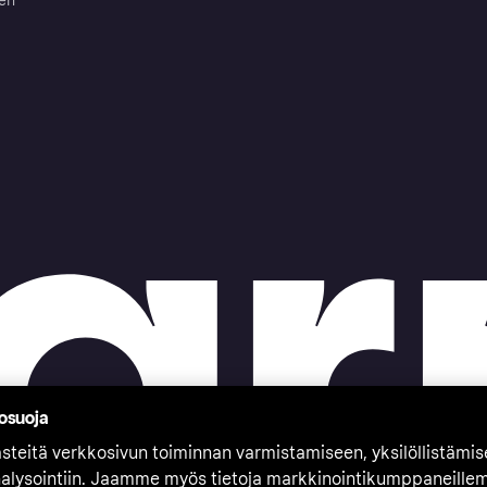
ten
tosuoja
teitä verkkosivun toiminnan varmistamiseen, yksilöllistämi
nalysointiin. Jaamme myös tietoja markkinointikumppaneille