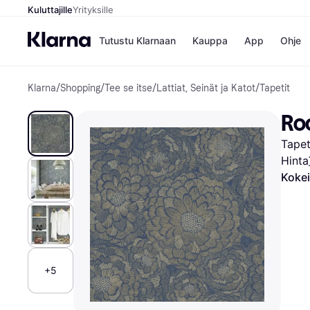
Kuluttajille
Yrityksille
Tutustu Klarnaan
Kauppa
App
Ohje
Klarna
/
Shopping
/
Tee se itse
/
Lattiat, Seinät ja Katot
/
Tapetit
Kaupat
Ma
Booking.
Mak
Ro
Gigantti
Mak
H&M
Mak
Tapet
Peten Koi
kul
Wolt
Mak
Hinta
Rah
Kokei
Mob
Kauppahakem
+5