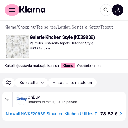
Kuluttajille
Yrityksille
Klarna
/
Shopping
/
Tee se itse
/
Lattiat, Seinät ja Katot
/
Tapetit
Galerie Kitchen Style (KE29939)
Valmiiksi liisteröity tapetti, Kitchen Style
Hinta
78,57 €
Kokeile joustavia maksuja kanssa
Opettele miten
Suositeltu
Hinta sis. toimituksen
OnBuy
Ilmainen toimitus
,
10-15 päivää
78,57 €
Norwall NWKE29939 Staunton Kitchen Utilities Toile -teksturoitu tapetti