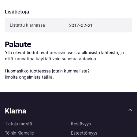
Lisätietoja
Listattu klarnassa
2017-02-21
Palaute
Yllä olevat tiedot ovat peräisin useista ulkoisista lähteistä, ja 
niitä kannattaa käyttää vain suuntaa antavina.

Huomasitko tuotteessa jotain kummallista? 
ilmoita ongelmista täällä
.
Klarna
Tietoja meistä
Kestävyys
Töihin Klarnalle
Esteettömyys