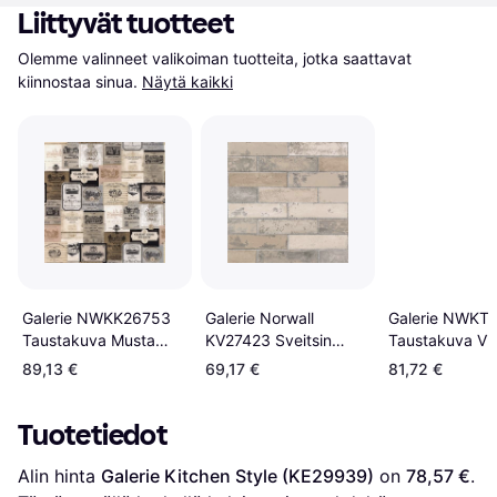
Liittyvät tuotteet
Olemme valinneet valikoiman tuotteita, jotka saattavat 
kiinnostaa sinua.
Näytä kaikki
Galerie NWKK26753
Galerie Norwall
Galerie NWKT
Taustakuva Musta
KV27423 Sveitsin
Taustakuva Vi
Ruskea
Tiilitapetti Beige
89,13 €
69,17 €
81,72 €
Tuotetiedot
Alin hinta 
Galerie Kitchen Style (KE29939)
 on 
78,57 €
. 