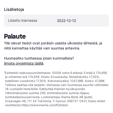
Lisätietoja
Listattu klarnassa
2022-12-12
Palaute
Yllä olevat tiedot ovat peräisin useista ulkoisista lähteistä, ja 
niitä kannattaa käyttää vain suuntaa antavina.

Huomasitko tuotteessa jotain kummallista? 
ilmoita ongelmista täällä
.
¹
Esimerkki maksusuunnitelmasta: 1000€ ostos 6 erässä: 5 erää à 174,65€
ja viimeinen erä 174,63€. Kesto: 6 kuukautta. Nimelliskorko 17,50%,
todellinen vuosikorko 17,50%. Kokonaisvelka: 1047,88€. Korko: 47,88€.
Talletus saattaa olla tarpeen. Voimassa vain Suomessa asuville vähintään
18-vuotiaille henkilöille. Edellyttää Klarnan hyväksynnän.
Vähimmäisoston summa 25€; enimmäisoston summa riippuu
luottokelpoisuusarviosta. Luotonantaja: Klarna Bank AB (publ),
Sveavägen 46, 111 34 Tukholma, Y-tunnus: 556737-0431. Katso ehdot
osoitteesta
https://www.klarna.com/fi/ehdot/
.