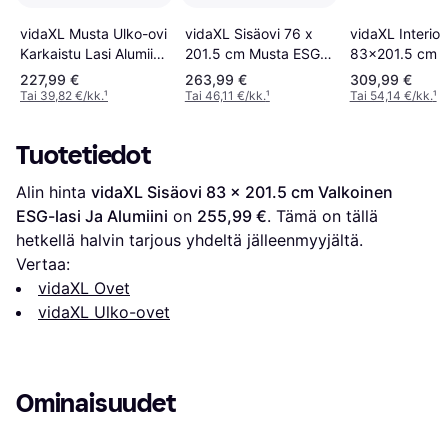
vidaXL Musta Ulko-ovi
vidaXL Sisäovi 76 x
vidaXL Interior
Karkaistu Lasi Alumiini
201.5 cm Musta ESG-
83x201.5 cm B
(90x200cm)
lasi Ja Alumiini
ESG Glass and
227,99 €
263,99 €
309,99 €
Aluminum, Cle
Tai 39,82 €/kk.
¹
Tai 46,11 €/kk.
¹
Tai 54,14 €/kk.
¹
Decorative Gla
9000-N (90x
Tuotetiedot
Alin hinta 
vidaXL Sisäovi 83 x 201.5 cm Valkoinen 
ESG-lasi Ja Alumiini
 on 
255,99 €
. Tämä on tällä 
hetkellä halvin tarjous yhdeltä jälleenmyyjältä.
Vertaa:
vidaXL Ovet
vidaXL Ulko-ovet
Ominaisuudet