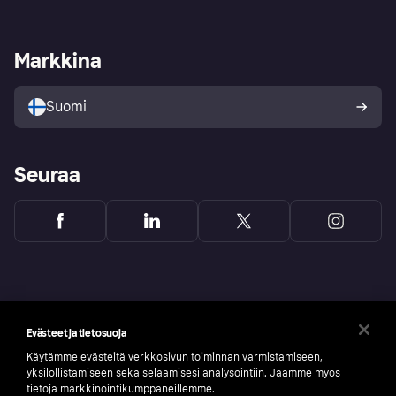
Kirjaudu sisään
Shoppaile turvallisesti Klarnalla
Kauppiastuki
Kehittäjät
Klarna app
Yksityisyysasetukset
Kirjaudu sisään yrityksenä
Operatiivinen tila
Markkina
Tutustu kauppoihin
Peruutusoikeutesi
Myy Klarnalla
Kumppanit ja integraatiot
Ostajan turva
Suomi
Seuraa
Evästeet ja tietosuoja
Käytämme evästeitä verkkosivun toiminnan varmistamiseen,
yksilöllistämiseen sekä selaamisesi analysointiin. Jaamme myös
tietoja markkinointikumppaneillemme.