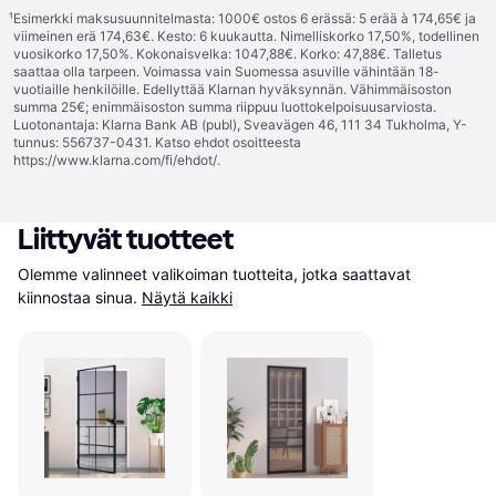
¹
Esimerkki maksusuunnitelmasta: 1000€ ostos 6 erässä: 5 erää à 174,65€ ja
viimeinen erä 174,63€. Kesto: 6 kuukautta. Nimelliskorko 17,50%, todellinen
vuosikorko 17,50%. Kokonaisvelka: 1047,88€. Korko: 47,88€. Talletus
saattaa olla tarpeen. Voimassa vain Suomessa asuville vähintään 18-
vuotiaille henkilöille. Edellyttää Klarnan hyväksynnän. Vähimmäisoston
summa 25€; enimmäisoston summa riippuu luottokelpoisuusarviosta.
Luotonantaja: Klarna Bank AB (publ), Sveavägen 46, 111 34 Tukholma, Y-
tunnus: 556737-0431. Katso ehdot osoitteesta
https://www.klarna.com/fi/ehdot/
.
Liittyvät tuotteet
Olemme valinneet valikoiman tuotteita, jotka saattavat 
kiinnostaa sinua.
Näytä kaikki