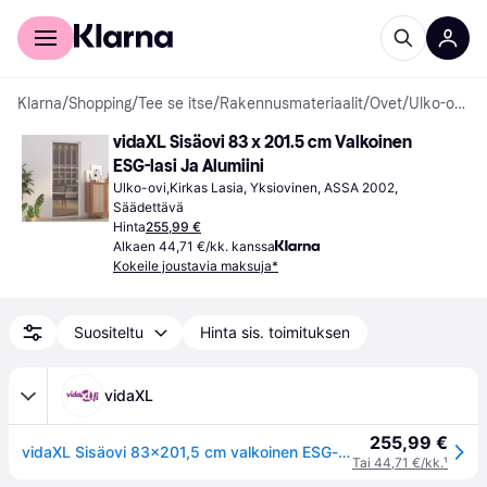
Kuluttajille
Yrityksille
Klarna
/
Shopping
/
Tee se itse
/
Rakennusmateriaalit
/
Ovet
/
Ulko-ovet
vidaXL Sisäovi 83 x 201.5 cm Valkoinen 
ESG-lasi Ja Alumiini
Ulko-ovi,Kirkas Lasia, Yksiovinen, ASSA 2002, 
Säädettävä
Hinta
255,99 €
Alkaen 44,71 €/kk. kanssa
Kokeile joustavia maksuja*
Suositeltu
Hinta sis. toimituksen
vidaXL
255,99 €
vidaXL Sisäovi 83x201,5 cm valkoinen ESG-lasi ja alumiini
Tai 44,71 €/kk.
¹