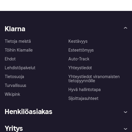
Klarna
Tietoja meistä
Kestävyys
Töihin Klarnalle
Esteettömyys
Ehdot
Auto-Track
Lehdistöpalvelut
Yhteystiedot
Tietosuoja
Yhteystiedot viranomaisten
tietopyynnöille
Turvallisuus
Hyvä hallintotapa
Wikipink
Sijoittajasuhteet
Henkilöasiakas
Ohje
Reklamaatiot
Yritys