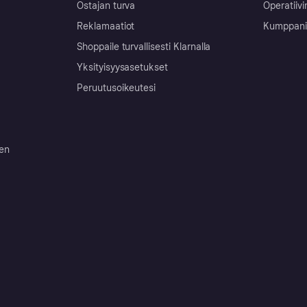
Ostajan turva
Operatiivi
Reklamaatiot
Kumppanit 
Shoppaile turvallisesti Klarnalla
Yksityisyysasetukset
Peruutusoikeutesi
ten