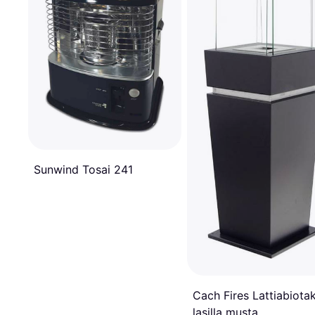
Sunwind Tosai 241
Cach Fires Lattiabiota
lasilla musta