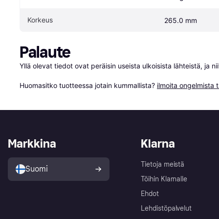
Korkeus
265.0 mm
Palaute
Yllä olevat tiedot ovat peräisin useista ulkoisista lähteistä, ja 
Huomasitko tuotteessa jotain kummallista? 
ilmoita ongelmista t
Markkina
Klarna
Tietoja meistä
Suomi
Töihin Klarnalle
Ehdot
Lehdistöpalvelut