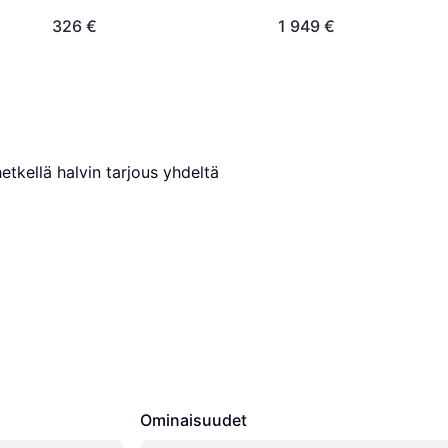
326 €
1 949 €
etkellä halvin tarjous yhdeltä 
Ominaisuudet