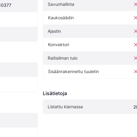
Savunhallinta
10377
Kaukosäädin
Ajastin
Konvektori
Raitisilman tulo
Sisäänrakennettu tuuletin
Lisätietoja
Listattu klarnassa
2