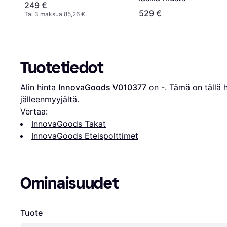
249 €
529 €
Tai 3 maksua 85,26 €
Tuotetiedot
Alin hinta 
InnovaGoods ‎V010377
 on 
-
. Tämä on tällä h
jälleenmyyjältä.
Vertaa:
InnovaGoods Takat
InnovaGoods Eteispolttimet
Ominaisuudet
Tuote