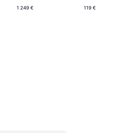
1 249 €
119 €