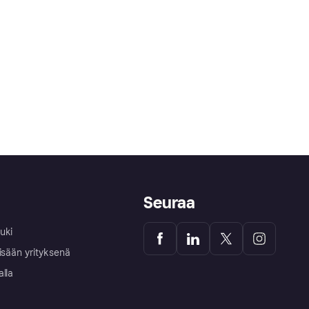
Seuraa
uki
isään yrityksenä
alla