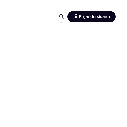
Kirjaudu sisään
totarvikkeet
rna?
 kategoriat