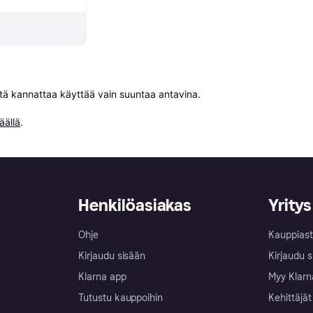
niitä kannattaa käyttää vain suuntaa antavina.

äällä
.
Henkilöasiakas
Yritys
Ohje
Kauppiast
Kirjaudu sisään
Kirjaudu s
Klarna app
Myy Klarn
Tutustu kauppoihin
Kehittäjät