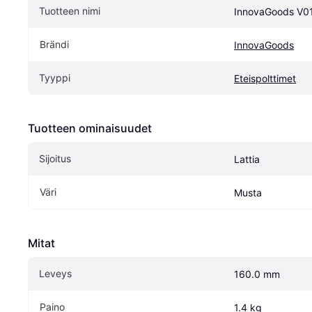
Tuotteen nimi
InnovaGoods ‎V0
Brändi
InnovaGoods
Tyyppi
Eteispolttimet
Tuotteen ominaisuudet
Sijoitus
Lattia
Väri
Musta
Mitat
Leveys
160.0 mm
Paino
1.4 kg