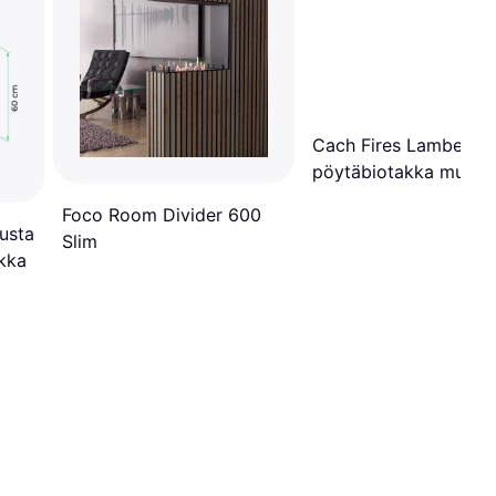
Cach Fires Lambeth
pöytäbiotakka musta
Foco Room Divider 600
musta
Slim
akka