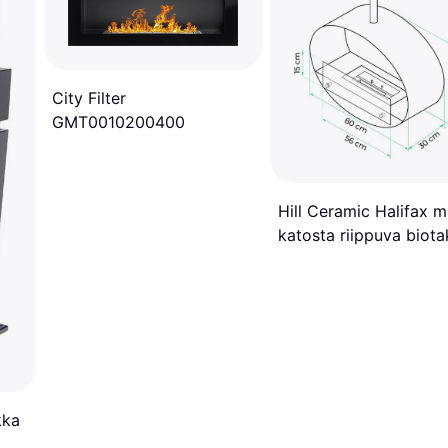
City Filter
GMT0010200400
Hill Ceramic Halifax 
katosta riippuva biot
kka