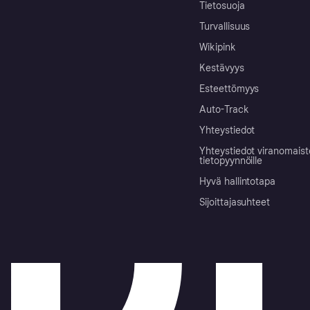
Tietosuoja
Turvallisuus
Wikipink
Kestävyys
Esteettömyys
Auto-Track
Yhteystiedot
Yhteystiedot viranomais
tietopyynnöille
Hyvä hallintotapa
Sijoittajasuhteet