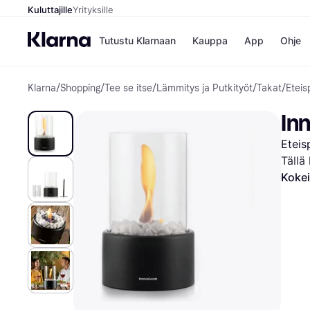
Kuluttajille
Yrityksille
Tutustu Klarnaan
Kauppa
App
Ohje
Klarna
/
Shopping
/
Tee se itse
/
Lämmitys ja Putkityöt
/
Takat
/
Eteis
Kaupat
Ma
Booking.
Mak
In
Gigantti
Mak
H&M
Mak
Eteis
Peten Koi
kul
Wolt
Mak
Tällä
Rah
Kokei
Mob
Kauppahakem