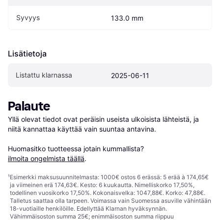
Syvyys
133.0 mm
Lisätietoja
Listattu klarnassa
2025-06-11
Palaute
Yllä olevat tiedot ovat peräisin useista ulkoisista lähteistä, ja 
niitä kannattaa käyttää vain suuntaa antavina.

Huomasitko tuotteessa jotain kummallista? 
ilmoita ongelmista täällä
.
¹
Esimerkki maksusuunnitelmasta: 1000€ ostos 6 erässä: 5 erää à 174,65€
ja viimeinen erä 174,63€. Kesto: 6 kuukautta. Nimelliskorko 17,50%,
todellinen vuosikorko 17,50%. Kokonaisvelka: 1047,88€. Korko: 47,88€.
Talletus saattaa olla tarpeen. Voimassa vain Suomessa asuville vähintään
18-vuotiaille henkilöille. Edellyttää Klarnan hyväksynnän.
Vähimmäisoston summa 25€; enimmäisoston summa riippuu