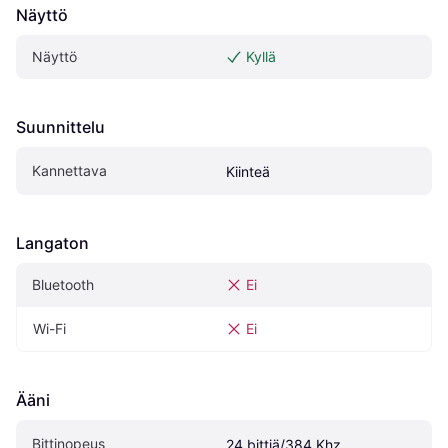
Näyttö
Näyttö
Kyllä
Suunnittelu
Kannettava
Kiinteä
Langaton
Bluetooth
Ei
Wi-Fi
Ei
Ääni
Bittinopeus
24 bittiä/384 Khz