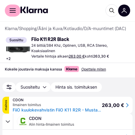
Kuluttajille
Yrityksille
Klarna
/
Shopping
/
Ääni ja Kuva
/
Kotiaudio
/
D/A-muuntimet (DAC)
Fiio K11 R2R Black
Suosittu
24 bittiä/384 Khz, Optinen, USB, RCA Stereo, 
Koaksiaalinen
Vertaile hintoja alkaen
263,00 €
kohti
263,30 €
+
2
Kokeile joustavia maksuja kanssa
Opettele miten
Suositeltu
Hinta sis. toimituksen
CDON
mainos
263,00 €
Ilmainen toimitus
FiiO kuulokevahvistin FiiO K11 R2R - Musta - Stationaarinen kuulokevahvistin DAC:lla varustettuna
CDON
·
Alin hinta
Ilmainen toimitus