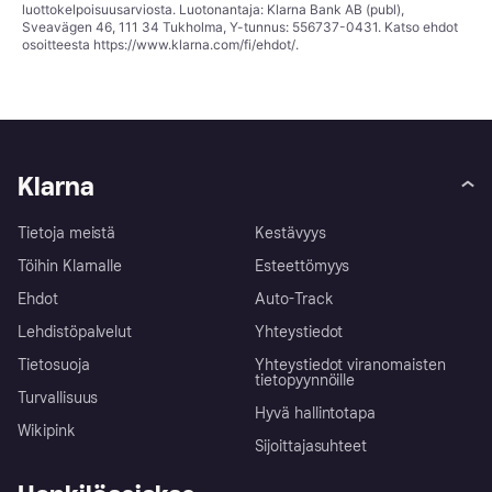
luottokelpoisuusarviosta. Luotonantaja: Klarna Bank AB (publ),
Sveavägen 46, 111 34 Tukholma, Y-tunnus: 556737-0431. Katso ehdot
osoitteesta
https://www.klarna.com/fi/ehdot/
.
Klarna
Tietoja meistä
Kestävyys
Töihin Klarnalle
Esteettömyys
Ehdot
Auto-Track
Lehdistöpalvelut
Yhteystiedot
Tietosuoja
Yhteystiedot viranomaisten
tietopyynnöille
Turvallisuus
Hyvä hallintotapa
Wikipink
Sijoittajasuhteet