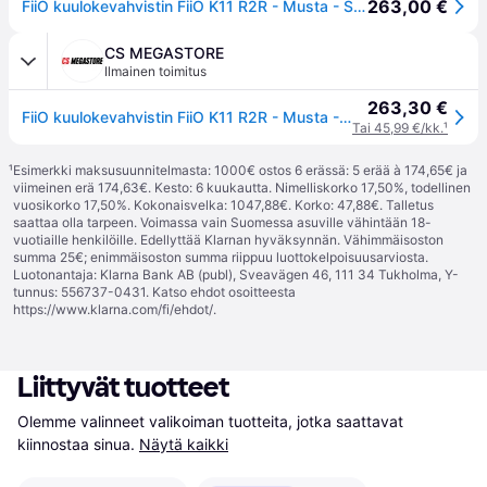
263,00 €
FiiO kuulokevahvistin FiiO K11 R2R - Musta - Stationaarinen kuulokevahvistin DAC:lla varustettuna
CS MEGASTORE
Ilmainen toimitus
263,30 €
FiiO kuulokevahvistin FiiO K11 R2R - Musta - Stationaarinen kuulokevahvistin DAC:lla varustettuna
Tai 45,99 €/kk.
¹
¹
Esimerkki maksusuunnitelmasta: 1000€ ostos 6 erässä: 5 erää à 174,65€ ja
viimeinen erä 174,63€. Kesto: 6 kuukautta. Nimelliskorko 17,50%, todellinen
vuosikorko 17,50%. Kokonaisvelka: 1047,88€. Korko: 47,88€. Talletus
saattaa olla tarpeen. Voimassa vain Suomessa asuville vähintään 18-
vuotiaille henkilöille. Edellyttää Klarnan hyväksynnän. Vähimmäisoston
summa 25€; enimmäisoston summa riippuu luottokelpoisuusarviosta.
Luotonantaja: Klarna Bank AB (publ), Sveavägen 46, 111 34 Tukholma, Y-
tunnus: 556737-0431. Katso ehdot osoitteesta
https://www.klarna.com/fi/ehdot/
.
Liittyvät tuotteet
Olemme valinneet valikoiman tuotteita, jotka saattavat 
kiinnostaa sinua.
Näytä kaikki