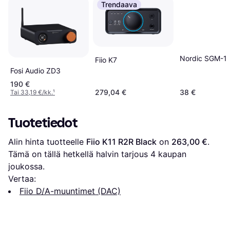
Trendaava
Nordic SGM-1
Fiio K7
Fosi Audio ZD3
190 €
279,04 €
38 €
Tai 33,19 €/kk.
¹
Tuotetiedot
Alin hinta tuotteelle 
Fiio K11 R2R Black
 on 
263,00 €
. 
Tämä on tällä hetkellä halvin tarjous 
4
 kaupan 
joukossa.
Vertaa:
Fiio D/A-muuntimet (DAC)