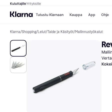
Kuluttajille
Yrityksille
Tutustu Klarnaan
Kauppa
App
Ohje
Klarna
/
Shopping
/
Lelut
/
Taide ja Käsityöt
/
Mallinnustyökalut
Kaupat
Ma
Booking.
Mak
Rev
Gigantti
Mak
H&M
Mak
Malli
Peten Koi
kul
Wolt
Mak
Verta
Rah
Kokei
Mob
Kauppahakem