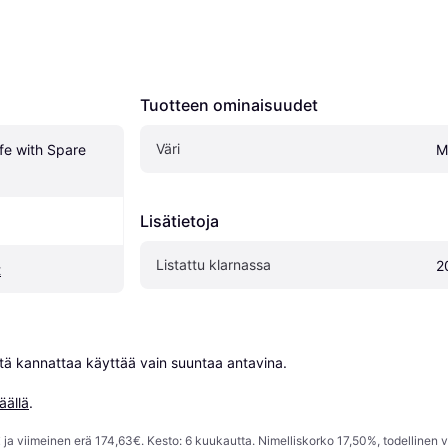
Tuotteen ominaisuudet
Väri
fe with Spare 
M
Lisätietoja
Listattu klarnassa
2
t
niitä kannattaa käyttää vain suuntaa antavina.

äällä
.
ja viimeinen erä 174,63€. Kesto: 6 kuukautta. Nimelliskorko 17,50%, todellinen 