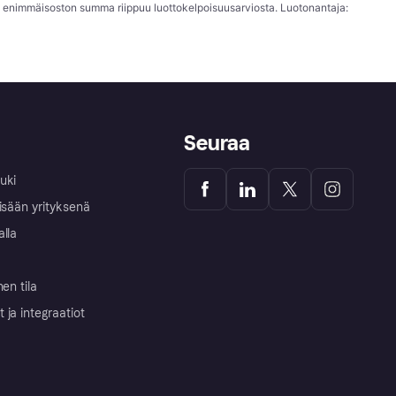
; enimmäisoston summa riippuu luottokelpoisuusarviosta. Luotonantaja:
Seuraa
uki
isään yrityksenä
alla
nen tila
ja integraatiot