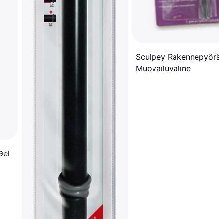
Sculpey Rakennepyör
Muovailuväline
Gel