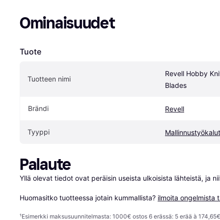
Ominaisuudet
Tuote
Revell Hobby Kni
Tuotteen nimi
Blades
Brändi
Revell
Tyyppi
Mallinnustyökalu
Palaute
Yllä olevat tiedot ovat peräisin useista ulkoisista lähteistä, ja 
Huomasitko tuotteessa jotain kummallista? 
ilmoita ongelmista t
¹
Esimerkki maksusuunnitelmasta: 1000€ ostos 6 erässä: 5 erää à 174,65€ 