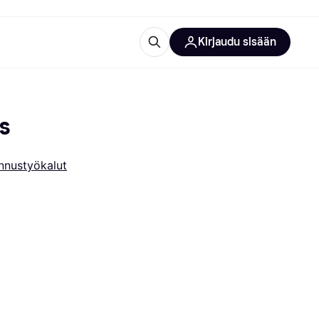
Kirjaudu sisään
totarvikkeet
rna?
s
innustyökalut
 kategoriat