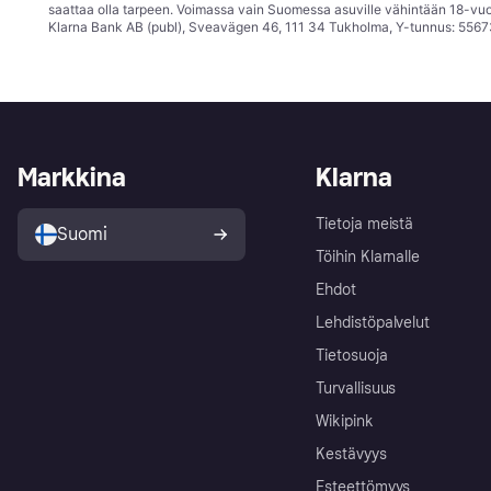
saattaa olla tarpeen. Voimassa vain Suomessa asuville vähintään 18-vuo
Klarna Bank AB (publ), Sveavägen 46, 111 34 Tukholma, Y-tunnus: 5567
Markkina
Klarna
Tietoja meistä
Suomi
Töihin Klarnalle
Ehdot
Lehdistöpalvelut
Tietosuoja
Turvallisuus
Wikipink
Kestävyys
Esteettömyys