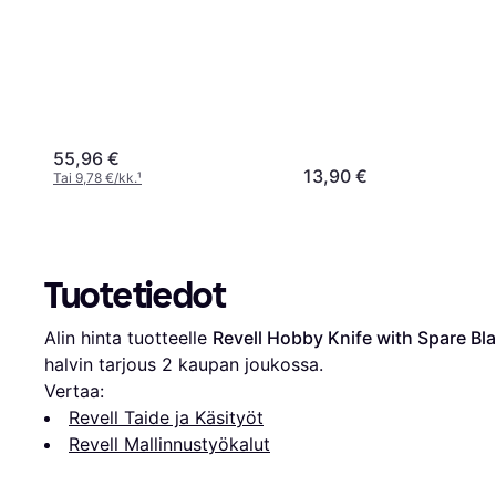
55,96 €
13,90 €
Tai 9,78 €/kk.
¹
Tuotetiedot
Alin hinta tuotteelle 
Revell Hobby Knife with Spare Bl
halvin tarjous 
2
 kaupan joukossa.
Vertaa:
Revell Taide ja Käsityöt
Revell Mallinnustyökalut