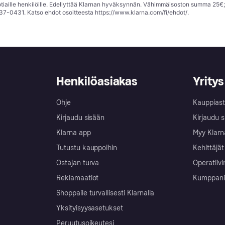
tiaille henkilöille. Edellyttää Klarnan hyväksynnän. Vähimmäisoston summa 25€
37-0431. Katso ehdot osoitteesta
https://www.klarna.com/fi/ehdot/
.
Henkilöasiakas
Yritys
Ohje
Kauppiast
Kirjaudu sisään
Kirjaudu s
Klarna app
Myy Klarn
Tutustu kauppoihin
Kehittäjät
Ostajan turva
Operatiivi
Reklamaatiot
Kumppanit 
Shoppaile turvallisesti Klarnalla
Yksityisyysasetukset
Peruutusoikeutesi