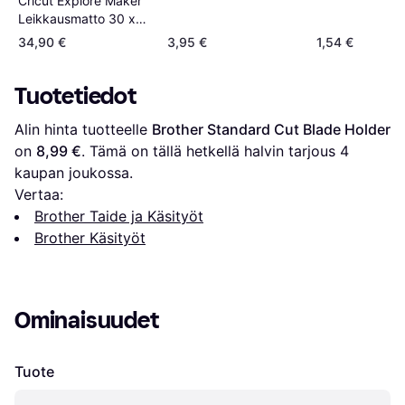
Cricut Explore Maker
Leikkausmatto 30 x
60 cm
34,90 €
3,95 €
1,54 €
Tuotetiedot
Alin hinta tuotteelle 
Brother Standard Cut Blade Holder
on 
8,99 €
. Tämä on tällä hetkellä halvin tarjous 
4
kaupan joukossa.
Vertaa:
Brother Taide ja Käsityöt
Brother Käsityöt
Ominaisuudet
Tuote