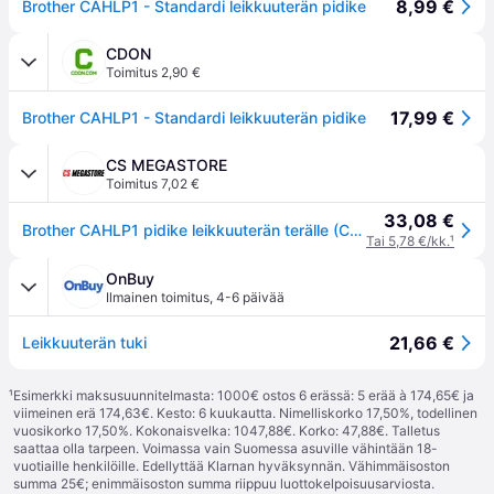
8,99 €
Brother CAHLP1 - Standardi leikkuuterän pidike
CDON
Toimitus 2,90 €
17,99 €
Brother CAHLP1 - Standardi leikkuuterän pidike
CS MEGASTORE
Toimitus 7,02 €
33,08 €
Brother CAHLP1 pidike leikkuuterän terälle (CAHLP1)
Tai 5,78 €/kk.
¹
OnBuy
Ilmainen toimitus
,
4-6 päivää
21,66 €
Leikkuuterän tuki
¹
Esimerkki maksusuunnitelmasta: 1000€ ostos 6 erässä: 5 erää à 174,65€ ja
viimeinen erä 174,63€. Kesto: 6 kuukautta. Nimelliskorko 17,50%, todellinen
vuosikorko 17,50%. Kokonaisvelka: 1047,88€. Korko: 47,88€. Talletus
saattaa olla tarpeen. Voimassa vain Suomessa asuville vähintään 18-
vuotiaille henkilöille. Edellyttää Klarnan hyväksynnän. Vähimmäisoston
summa 25€; enimmäisoston summa riippuu luottokelpoisuusarviosta.