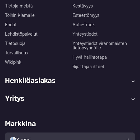
Tietoja meistä
Kestävyys
Töihin Klarnalle
Esteettömyys
Ehdot
Auto-Track
Lehdistöpalvelut
Yhteystiedot
Tietosuoja
Yhteystiedot viranomaisten
tietopyynnöille
Turvallisuus
Hyvä hallintotapa
Wikipink
Sijoittajasuhteet
Henkilöasiakas
Ohje
Reklamaatiot
Yritys
Kirjaudu sisään
Shoppaile turvallisesti Klarnalla
Kauppiastuki
Kehittäjät
Klarna app
Yksityisyysasetukset
Kirjaudu sisään yrityksenä
Operatiivinen tila
Markkina
Tutustu kauppoihin
Peruutusoikeutesi
Myy Klarnalla
Kumppanit ja integraatiot
Ostajan turva
Suomi