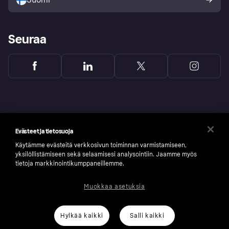
Seuraa
Evästeet ja tietosuoja
Käytämme evästeitä verkkosivun toiminnan varmistamiseen,
yksilöllistämiseen sekä selaamisesi analysointiin. Jaamme myös
tietoja markkinointikumppaneillemme.
Muokkaa asetuksia
Copyright © 2005-2026 Klarna Bank AB (publ). Headquarters: Stockholm, Sweden. All
rights reserved. Klarna Bank AB (publ). Sveavägen 46, 111 34 Stockholm. Organization
number: 556737-0431
Hylkää kaikki
Salli kaikki
Klarnan evästeseloste
Klarna.com