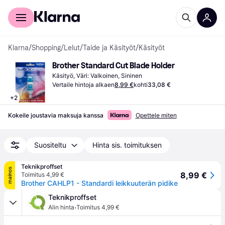
Kuluttajille
Yrityksille
Klarna
/
Shopping
/
Lelut
/
Taide ja Käsityöt
/
Käsityöt
Brother Standard Cut Blade Holder
Käsityö, Väri: Valkoinen, Sininen
Vertaile hintoja alkaen
8,99 €
kohti
33,08 €
+
2
Kokeile joustavia maksuja kanssa
Opettele miten
Suositeltu
Hinta sis. toimituksen
Teknikproffset
mainos
8,99 €
Toimitus 4,99 €
Brother CAHLP1 - Standardi leikkuuterän pidike
Teknikproffset
·
Alin hinta
Toimitus 4,99 €