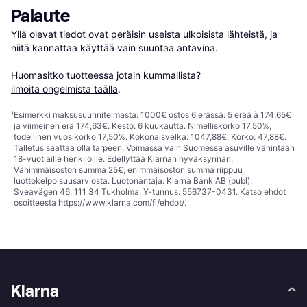
Palaute
Yllä olevat tiedot ovat peräisin useista ulkoisista lähteistä, ja 
niitä kannattaa käyttää vain suuntaa antavina.

Huomasitko tuotteessa jotain kummallista? 
ilmoita ongelmista täällä
.
¹
Esimerkki maksusuunnitelmasta: 1000€ ostos 6 erässä: 5 erää à 174,65€
ja viimeinen erä 174,63€. Kesto: 6 kuukautta. Nimelliskorko 17,50%,
todellinen vuosikorko 17,50%. Kokonaisvelka: 1047,88€. Korko: 47,88€.
Talletus saattaa olla tarpeen. Voimassa vain Suomessa asuville vähintään
18-vuotiaille henkilöille. Edellyttää Klarnan hyväksynnän.
Vähimmäisoston summa 25€; enimmäisoston summa riippuu
luottokelpoisuusarviosta. Luotonantaja: Klarna Bank AB (publ),
Sveavägen 46, 111 34 Tukholma, Y-tunnus: 556737-0431. Katso ehdot
osoitteesta
https://www.klarna.com/fi/ehdot/
.
Klarna