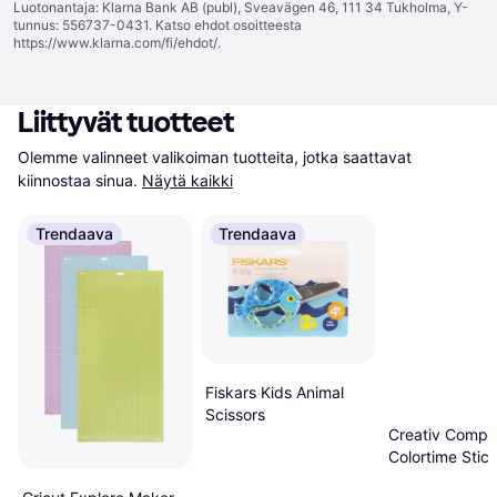
Luotonantaja: Klarna Bank AB (publ), Sveavägen 46, 111 34 Tukholma, Y-
tunnus: 556737-0431. Katso ehdot osoitteesta
https://www.klarna.com/fi/ehdot/
.
Liittyvät tuotteet
Olemme valinneet valikoiman tuotteita, jotka saattavat 
kiinnostaa sinua.
Näytä kaikki
Trendaava
Trendaava
Fiskars Kids Animal
Scissors
Creativ Comp
Colortime Stic
Unicorns 1 Ark