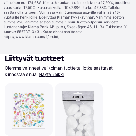
viimeinen erä 174,63€. Kesto: 6 kuukautta. Nimelliskorko 17,50%, todellinen
vuosikorko 17,50%. Kokonaisvelka: 1047,88€. Korko: 47,88€. Talletus
saattaa olla tarpeen. Voimassa vain Suomessa asuville vähintään 18-
vuotiaille henkilöille. Edellyttää Klarnan hyväksynnän. Vähimmäisoston
summa 25€; enimmäisoston summa riippuu luottokelpoisuusarviosta.
Luotonantaja: Klarna Bank AB (publ), Sveavägen 46, 111 34 Tukholma, Y-
tunnus: 556737-0431. Katso ehdot osoitteesta
https://www.klarna.com/fi/ehdot/
.
Liittyvät tuotteet
Olemme valinneet valikoiman tuotteita, jotka saattavat 
kiinnostaa sinua.
Näytä kaikki