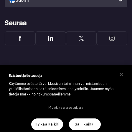
Suomi
Seuraa
Evästeet ja tietosuoja
Käytämme evästeitä verkkosivun toiminnan varmistamiseen,
yksilöllistämiseen sekä selaamisesi analysointiin. Jaamme myös
tietoja markkinointikumppaneillemme.
Muokkaa asetuksia
Copyright © 2005-2026 Klarna Bank AB (publ). Headquarters: Stockholm, Sweden. All
rights reserved. Klarna Bank AB (publ). Sveavägen 46, 111 34 Stockholm. Organization
number: 556737-0431
Hylkää kaikki
Salli kaikki
Klarnan evästeseloste
Klarna.com