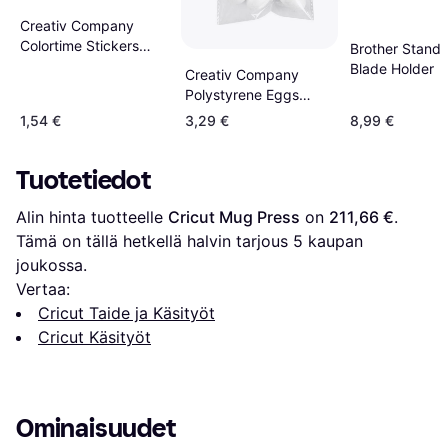
Creativ Company
Colortime Stickers
Brother Standa
Unicorns 1 Arkki
Blade Holder
Creativ Company
Polystyrene Eggs
White 25 to 35 mm 10
1,54 €
3,29 €
8,99 €
pcs
Tuotetiedot
Alin hinta tuotteelle 
Cricut Mug Press
 on 
211,66 €
. 
Tämä on tällä hetkellä halvin tarjous 
5
 kaupan 
joukossa.
Vertaa:
Cricut Taide ja Käsityöt
Cricut Käsityöt
Ominaisuudet