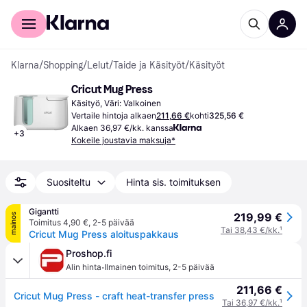
Kuluttajille
Yrityksille
Klarna
/
Shopping
/
Lelut
/
Taide ja Käsityöt
/
Käsityöt
Cricut Mug Press
Käsityö, Väri: Valkoinen
Vertaile hintoja alkaen
211,66 €
kohti
325,56 €
Alkaen 36,97 €/kk. kanssa
+
3
Kokeile joustavia maksuja*
Suositeltu
Hinta sis. toimituksen
Gigantti
219,99 €
mainos
Toimitus 4,90 €
,
2-5 päivää
Tai 38,43 €/kk.
¹
Cricut Mug Press aloituspakkaus
Proshop.fi
·
Alin hinta
Ilmainen toimitus
,
2-5 päivää
211,66 €
Cricut Mug Press - craft heat-transfer press
Tai 36,97 €/kk.
¹