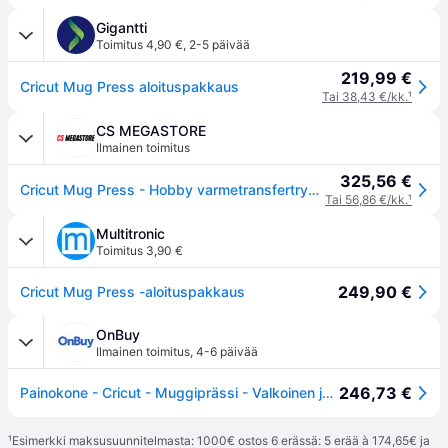
Gigantti
Toimitus 4,90 €
,
2-5 päivää
219,99 €
Cricut Mug Press aloituspakkaus
Tai 38,43 €/kk.
¹
CS MEGASTORE
Ilmainen toimitus
325,56 €
Cricut Mug Press - Hobby varmetransfertrykke - Hobby varmetransfertrykke
Tai 56,86 €/kk.
¹
Multitronic
Toimitus 3,90 €
249,90 €
Cricut Mug Press -aloituspakkaus
OnBuy
Ilmainen toimitus
,
4-6 päivää
246,73 €
Painokone - Cricut - Muggiprässi - Valkoinen ja vihreä - Yhteensopiva 350-470 ml - Helppo kuumansiirto
¹
Esimerkki maksusuunnitelmasta: 1000€ ostos 6 erässä: 5 erää à 174,65€ ja