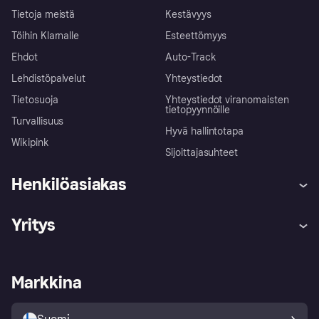
Tietoja meistä
Kestävyys
Töihin Klarnalle
Esteettömyys
Ehdot
Auto-Track
Lehdistöpalvelut
Yhteystiedot
Tietosuoja
Yhteystiedot viranomaisten
tietopyynnöille
Turvallisuus
Hyvä hallintotapa
Wikipink
Sijoittajasuhteet
Henkilöasiakas
Ohje
Reklamaatiot
Yritys
Kirjaudu sisään
Shoppaile turvallisesti Klarnalla
Kauppiastuki
Kehittäjät
Klarna app
Yksityisyysasetukset
Kirjaudu sisään yrityksenä
Operatiivinen tila
Markkina
Tutustu kauppoihin
Peruutusoikeutesi
Myy Klarnalla
Kumppanit ja integraatiot
Ostajan turva