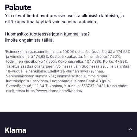
Palaute
Yllä olevat tiedot ovat peräisin useista ulkoisista lähteistä, ja 
niitä kannattaa käyttää vain suuntaa antavina.

Huomasitko tuotteessa jotain kummallista? 
ilmoita ongelmista täällä
.
¹
Esimerkki maksusuunnitelmasta: 1000€ ostos 6 erässä: 5 erää à 174,65€
ja viimeinen erä 174,63€. Kesto: 6 kuukautta. Nimelliskorko 17,50%,
todellinen vuosikorko 17,50%. Kokonaisvelka: 1047,88€. Korko: 47,88€.
Talletus saattaa olla tarpeen. Voimassa vain Suomessa asuville vähintään
18-vuotiaille henkilöille. Edellyttää Klarnan hyväksynnän.
Vähimmäisoston summa 25€; enimmäisoston summa riippuu
luottokelpoisuusarviosta. Luotonantaja: Klarna Bank AB (publ),
Sveavägen 46, 111 34 Tukholma, Y-tunnus: 556737-0431. Katso ehdot
osoitteesta
https://www.klarna.com/fi/ehdot/
.
Klarna