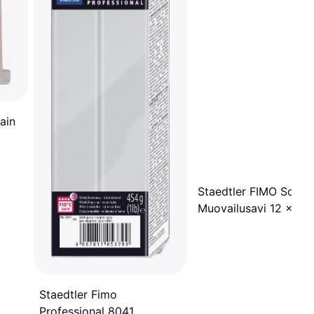
ain
Staedtler FIMO Soft
Muovailusavi 12 x 25
Staedtler Fimo
Professional 8041