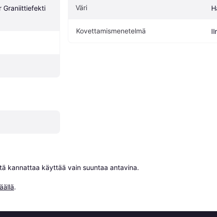
Väri
Graniittiefekti 
H
Kovettamismenetelmä
I
niitä kannattaa käyttää vain suuntaa antavina.

äällä
.