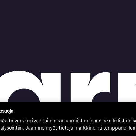
tosuoja
teitä verkkosivun toiminnan varmistamiseen, yksilöllistämi
nalysointiin. Jaamme myös tietoja markkinointikumppaneille