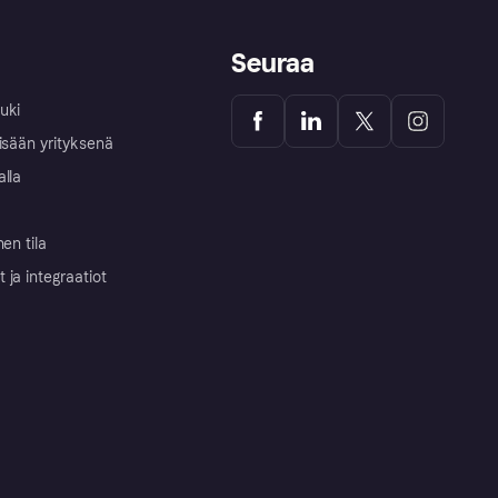
Seuraa
uki
isään yrityksenä
alla
nen tila
ja integraatiot