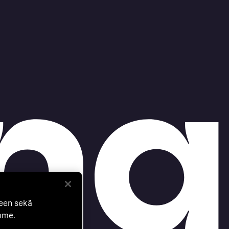
seen sekä
mme.