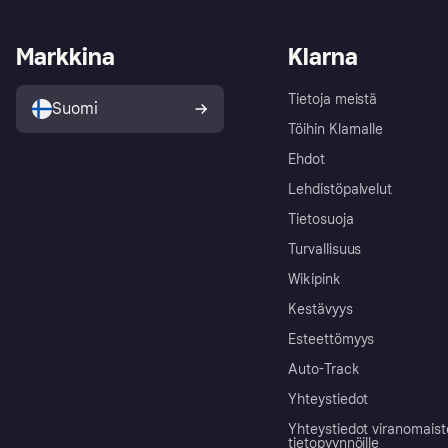
Markkina
Klarna
Tietoja meistä
Suomi
Töihin Klarnalle
Ehdot
Lehdistöpalvelut
Tietosuoja
Turvallisuus
Wikipink
Kestävyys
Esteettömyys
Auto-Track
Yhteystiedot
Yhteystiedot viranomais
tietopyynnöille