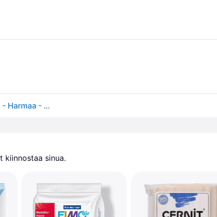
Staedtler FIMO Muovailuvaha - Graniittiefekti - 350g - Harmaa - Staedtler - OneSize - Muovailuvahat
 kiinnostaa sinua.