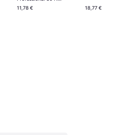
Modelling Clay Dolphin
11,78 €
18,77 €
Grey 454g