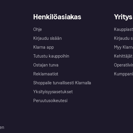
Henkilöasiakas
Yritys
Ohje
Kauppiast
Kirjaudu sisään
Kirjaudu s
Klarna app
Myy Klarn
Tutustu kauppoihin
Kehittäjät
Ostajan turva
Operatiivi
Reklamaatiot
Kumppanit 
Shoppaile turvallisesti Klarnalla
Yksityisyysasetukset
Peruutusoikeutesi
ten