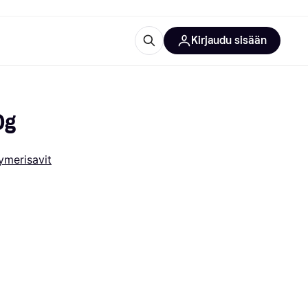
Kirjaudu sisään
totarvikkeet
rna?
0g
ymerisavit
 kategoriat