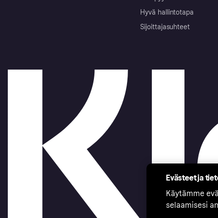
Hyvä hallintotapa
Sijoittajasuhteet
Evästeet ja tie
Käytämme eväs
selaamisesi a