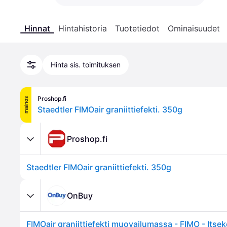
Hinnat
Hintahistoria
Tuotetiedot
Ominaisuudet
Hinta sis. toimituksen
Proshop.fi
mainos
Staedtler FIMOair graniittiefekti. 350g
Proshop.fi
Staedtler FIMOair graniittiefekti. 350g
OnBuy