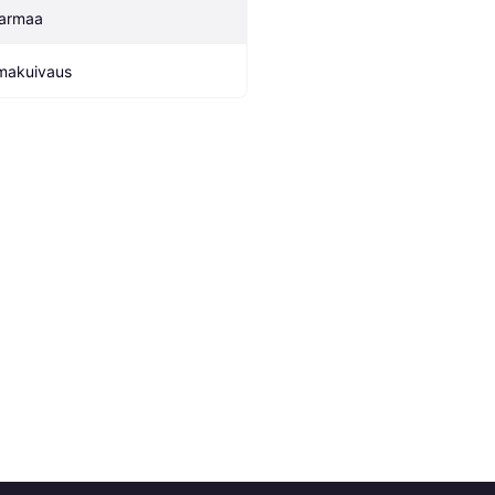
armaa
lmakuivaus