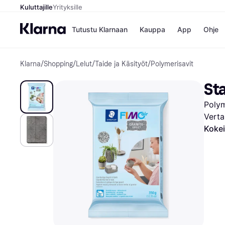
Kuluttajille
Yrityksille
Tutustu Klarnaan
Kauppa
App
Ohje
Klarna
/
Shopping
/
Lelut
/
Taide ja Käsityöt
/
Polymerisavit
Kaupat
Mak
Booking.
Mak
Sta
Gigantti
Mak
H&M
Mak
Polym
Peten Koi
Mak
Wolt
Rah
Verta
Mob
Kokei
Kauppahakem