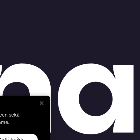
seen sekä
mme.
Salli kaikki