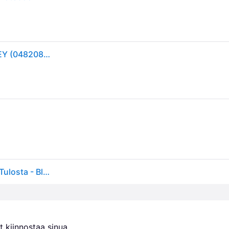
BLUEY Kids Licensing - Kynämyssy ja sisältö - BLUEY (048208516-RPET)
Bluey (Tuuri) Penaali M. Sisältö - Vaaleansininen M. Tulosta - Bluey - OneSize - Penaalit
 kiinnostaa sinua.