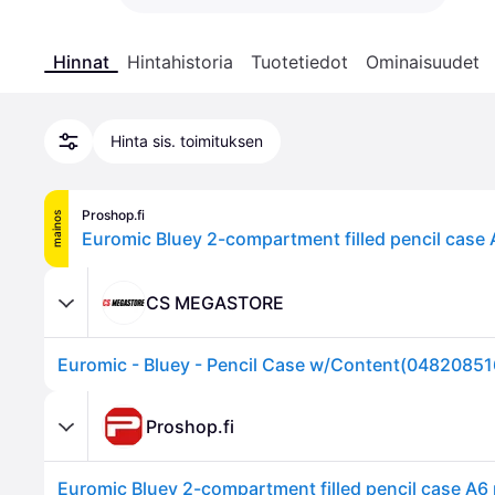
Hinnat
Hintahistoria
Tuotetiedot
Ominaisuudet
Hinta sis. toimituksen
Proshop.fi
mainos
Euromic Bluey 2-compartment filled pencil case
CS MEGASTORE
Euromic - Bluey - Pencil Case w/Content(0482085
Proshop.fi
Euromic Bluey 2-compartment filled pencil case A6