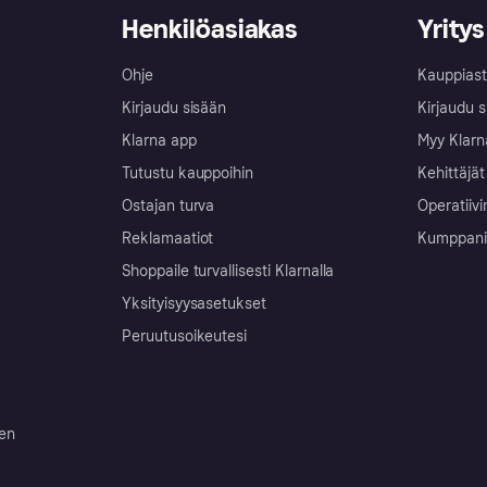
Henkilöasiakas
Yritys
Ohje
Kauppiast
Kirjaudu sisään
Kirjaudu s
Klarna app
Myy Klarn
Tutustu kauppoihin
Kehittäjät
Ostajan turva
Operatiivi
Reklamaatiot
Kumppanit 
Shoppaile turvallisesti Klarnalla
Yksityisyysasetukset
Peruutusoikeutesi
ten