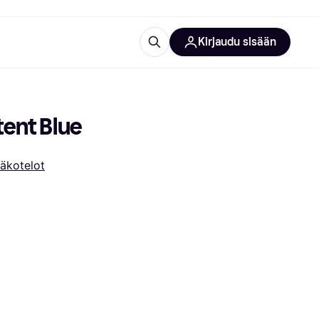
Kirjaudu sisään
totarvikkeet
rna?
tent Blue
äkotelot
 kategoriat