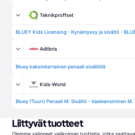
Teknikproffset
Adlibris
Bluey kaksinkertainen penaali sisällöllä
Kids-World
Liittyvät tuotteet
Olemme valinneet valikoiman tuotteita, jotka saattavat