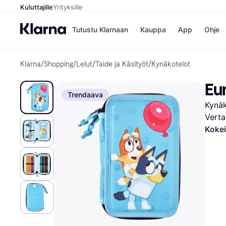
Kuluttajille
Yrityksille
Tutustu Klarnaan
Kauppa
App
Ohje
Klarna
/
Shopping
/
Lelut
/
Taide ja Käsityöt
/
Kynäkotelot
Kaupat
Ma
Booking.
Mak
Eu
Gigantti
Mak
Trendaava
H&M
Mak
Kynäk
Peten Koi
kul
Wolt
Mak
Verta
Rah
Kokei
Mob
Kauppahakem