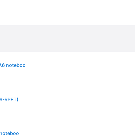
 A6 noteboo
16-RPET)
 noteboo