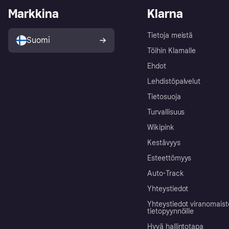
Markkina
Klarna
Tietoja meistä
Suomi
Töihin Klarnalle
Ehdot
Lehdistöpalvelut
Tietosuoja
Turvallisuus
Wikipink
Kestävyys
Esteettömyys
Auto-Track
Yhteystiedot
Yhteystiedot viranomais
tietopyynnöille
Hyvä hallintotapa