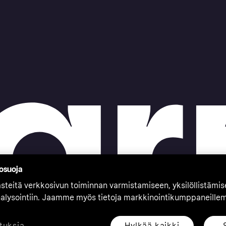
tosuoja
teitä verkkosivun toiminnan varmistamiseen, yksilöllistämi
nalysointiin. Jaamme myös tietoja markkinointikumppaneille
Hylkää kaikki