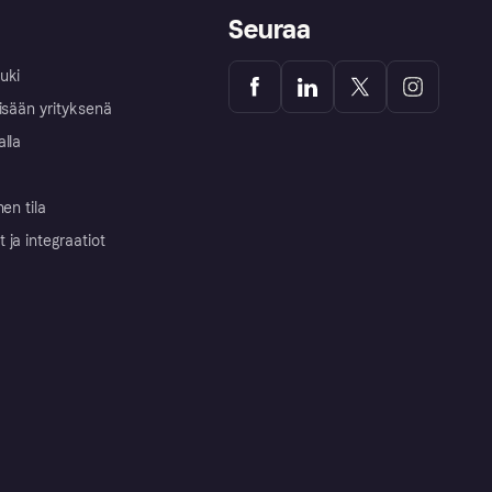
Seuraa
uki
isään yrityksenä
alla
nen tila
ja integraatiot