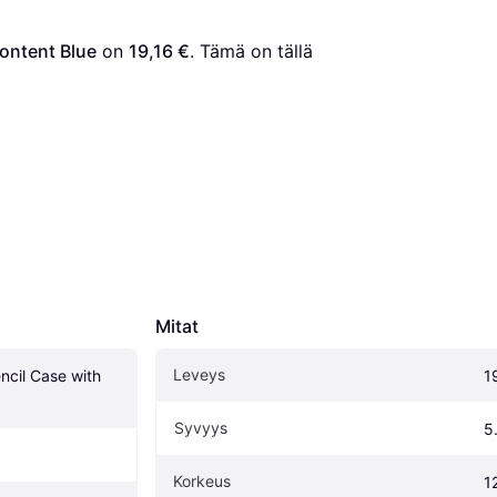
ontent Blue
 on 
19,16 €
. Tämä on tällä 
Mitat
Leveys
cil Case with 
1
Syvyys
5
Korkeus
1