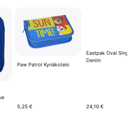
Eastpak Oval Single T
Denim
Paw Patrol Kynäkotelo
ue
5,25 €
24,10 €