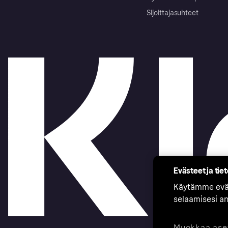
Sijoittajasuhteet
Evästeet ja tie
Käytämme eväs
selaamisesi a