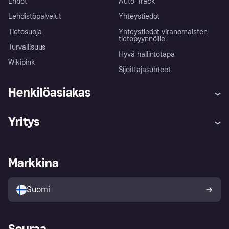
Ehdot
Auto-Track
Lehdistöpalvelut
Yhteystiedot
Tietosuoja
Yhteystiedot viranomaisten
tietopyynnöille
Turvallisuus
Hyvä hallintotapa
Wikipink
Sijoittajasuhteet
Henkilöasiakas
Ohje
Reklamaatiot
Yritys
Kirjaudu sisään
Shoppaile turvallisesti Klarnalla
Kauppiastuki
Kehittäjät
Klarna app
Yksityisyysasetukset
Kirjaudu sisään yrityksenä
Operatiivinen tila
Markkina
Tutustu kauppoihin
Peruutusoikeutesi
Myy Klarnalla
Kumppanit ja integraatiot
Ostajan turva
Suomi
Seuraa