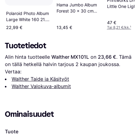
Printworks Dr
Hama Jumbo Album
Little One Ligh
Forest 30 x 30 cm
Polaroid Photo Album
100 White Pages
Large White 160 21.3x
47 €
24.3cm
22,99 €
13,45 €
Tai 8,21 €/kk.
¹
Tuotetiedot
Alin hinta tuotteelle 
Walther MX101L
 on 
23,66 €
. Tämä 
on tällä hetkellä halvin tarjous 
2
 kaupan joukossa.
Vertaa:
Walther Taide ja Käsityöt
Walther Valokuva-albumit
Ominaisuudet
Tuote