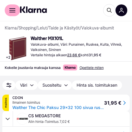
Kuluttajille
Yrityksille
Klarna
/
Shopping
/
Lelut
/
Taide ja Käsityöt
/
Valokuva-albumit
Walther MX101L
Valokuva-albumi, Väri: Punainen, Ruskea, Kulta, Vihreä, 
Valkoinen, Sininen
Vertaile hintoja alkaen
23,66 €
kohti
31,95 €
+
2
Kokeile joustavia maksuja kanssa
Opettele miten
Väri
Suositeltu
Hinta sis. toimituksen
CDON
mainos
31,95 €
Ilmainen toimitus
Walther The Chic Paksu 29x32 100 sivua ruskea kirja MX101P
CS MEGASTORE
·
Alin hinta
Toimitus 7,02 €