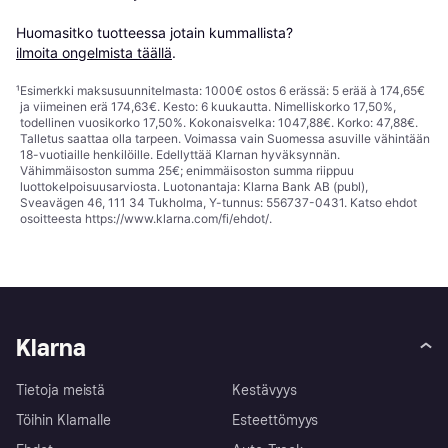
Huomasitko tuotteessa jotain kummallista? 
ilmoita ongelmista täällä
.
¹
Esimerkki maksusuunnitelmasta: 1000€ ostos 6 erässä: 5 erää à 174,65€
ja viimeinen erä 174,63€. Kesto: 6 kuukautta. Nimelliskorko 17,50%,
todellinen vuosikorko 17,50%. Kokonaisvelka: 1047,88€. Korko: 47,88€.
Talletus saattaa olla tarpeen. Voimassa vain Suomessa asuville vähintään
18-vuotiaille henkilöille. Edellyttää Klarnan hyväksynnän.
Vähimmäisoston summa 25€; enimmäisoston summa riippuu
luottokelpoisuusarviosta. Luotonantaja: Klarna Bank AB (publ),
Sveavägen 46, 111 34 Tukholma, Y-tunnus: 556737-0431. Katso ehdot
osoitteesta
https://www.klarna.com/fi/ehdot/
.
Klarna
Tietoja meistä
Kestävyys
Töihin Klarnalle
Esteettömyys