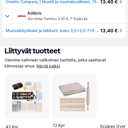
13,40 €
Creativ Company | Muotit ja muotoiluvälineet, 15 kpl
Adlibris
·
Alin hinta
Toimitus 3,50 €
,
7-9 päivää
13,40 €
Muovailutyökalut ja leikkurit, koko 3,5x3,5-7x9 cm, värilajitelma, 15 kpl/ 1 pkt
Liittyvät tuotteet
Olemme valinneet valikoiman tuotteita, jotka saattavat 
kiinnostaa sinua.
Näytä kaikki
12 Kpl
Sculpey Oven 
43 Kpl