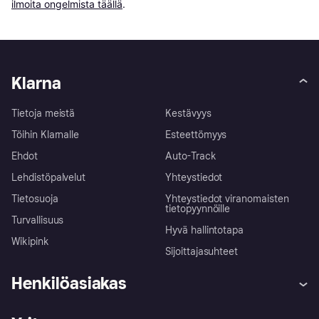
ilmoita ongelmista täällä
.
Klarna
Tietoja meistä
Kestävyys
Töihin Klarnalle
Esteettömyys
Ehdot
Auto-Track
Lehdistöpalvelut
Yhteystiedot
Tietosuoja
Yhteystiedot viranomaisten
tietopyynnöille
Turvallisuus
Hyvä hallintotapa
Wikipink
Sijoittajasuhteet
Henkilöasiakas
Ohje
Reklamaatiot