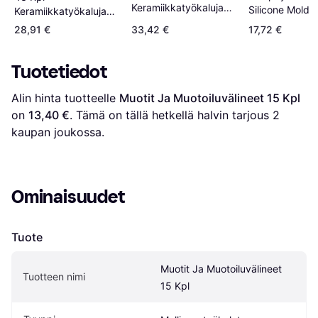
Keramiikkatyökaluja
Silicone Mold
Keramiikkatyökaluja
Polymeerisavilla
Polymeerisaven
28,91 €
33,42 €
17,72 €
Veistämiseen
Tuotetiedot
Alin hinta tuotteelle 
Muotit Ja Muotoiluvälineet 15 Kpl
on 
13,40 €
. Tämä on tällä hetkellä halvin tarjous 
2
kaupan joukossa.
Ominaisuudet
Tuote
Muotit Ja Muotoiluvälineet 
Tuotteen nimi
15 Kpl