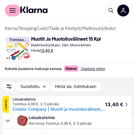
Kuluttajille
Yrityksille
Klarna
/
Shopping
/
Lelut
/
Taide ja Käsityöt
/
Mallinnustyökalut
Muotit Ja Muotoiluvälineet 15 Kpl
Trendaava
Mallinnustyökalu, Väri: Monivärinen
Hinta
13,40 €
+
1
Kokeile joustavia maksuja kanssa
Opettele miten
Suositeltu
Hinta sis. toimituksen
Leluakatemia
mainos
13,40 €
Toimitus 4,99 €
,
3-5 päivää
Creativ Company | Muotit ja muotoiluvälineet, 15 kpl
Leluakatemia
·
Alin hinta
Toimitus 4,99 €
,
3-5 päivää