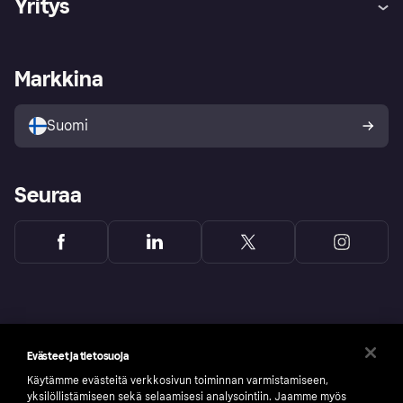
Yritys
Kirjaudu sisään
Shoppaile turvallisesti Klarnalla
Kauppiastuki
Kehittäjät
Klarna app
Yksityisyysasetukset
Kirjaudu sisään yrityksenä
Operatiivinen tila
Markkina
Tutustu kauppoihin
Peruutusoikeutesi
Myy Klarnalla
Kumppanit ja integraatiot
Ostajan turva
Suomi
Seuraa
Evästeet ja tietosuoja
Käytämme evästeitä verkkosivun toiminnan varmistamiseen,
yksilöllistämiseen sekä selaamisesi analysointiin. Jaamme myös