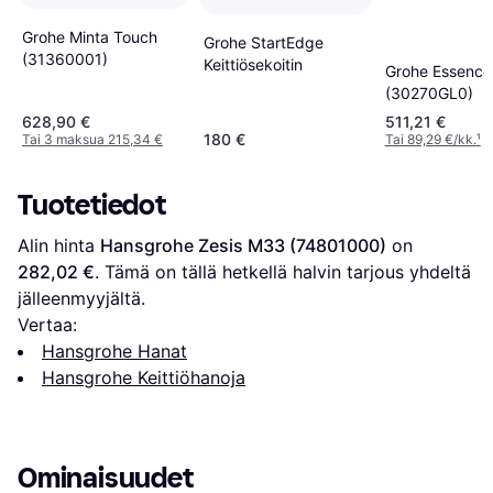
Grohe Minta Touch
Grohe StartEdge
(31360001)
Keittiösekoitin
Grohe Essence
(30270GL0)
628,90 €
511,21 €
180 €
Tai 3 maksua 215,34 €
Tai 89,29 €/kk.
¹
Tuotetiedot
Alin hinta 
Hansgrohe Zesis M33 (74801000)
 on 
282,02 €
. Tämä on tällä hetkellä halvin tarjous yhdeltä 
jälleenmyyjältä.
Vertaa:
Hansgrohe Hanat
Hansgrohe Keittiöhanoja
Ominaisuudet