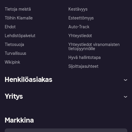
Tietoja meistä
Kestävyys
Töihin Klarnalle
Esteettömyys
Ehdot
Auto-Track
Lehdistöpalvelut
Yhteystiedot
Tietosuoja
Yhteystiedot viranomaisten
tietopyynnöille
Turvallisuus
Hyvä hallintotapa
Wikipink
Sijoittajasuhteet
Henkilöasiakas
Ohje
Reklamaatiot
Yritys
Kirjaudu sisään
Shoppaile turvallisesti Klarnalla
Kauppiastuki
Kehittäjät
Klarna app
Yksityisyysasetukset
Kirjaudu sisään yrityksenä
Operatiivinen tila
Markkina
Tutustu kauppoihin
Peruutusoikeutesi
Myy Klarnalla
Kumppanit ja integraatiot
Ostajan turva