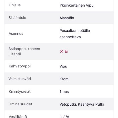
Ohjaus
Yksinkertainen Vipu
Sisääntulo
Alaspäin
Pesualtaan päälle 
Asennus
asennettava
Astianpesukoneen 
Ei
Liitäntä
Kahvatyyppi
Vipu
Valmistusväri
Kromi
Kiinnitysreiät
1 pcs
Ominaisuudet
Vetoputki, Kääntyvä Putki
Vesiliitäntä
G 3/8