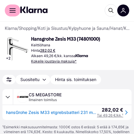
Kuluttajille
Yrityksille
Klarna
/
Shopping
/
Koti ja Sisustus
/
Kylpyhuone ja Sauna
/
Hanat
/
Keittiöhanoja
Hansgrohe Zesis M33 (74801000)
Keittiöhana
Hinta
282,02 €
Alkaen 49,26 €/kk. kanssa
+
2
Kokeile joustavia maksuja*
Suositeltu
Hinta sis. toimituksen
CS MEGASTORE
Ilmainen toimitus
282,02 €
hansGrohe Zesis M33 etgrebsbatteri 231 mm tud t/kv/udtr.br., forkr
Tai 49,26 €/kk.
¹
¹
Esimerkki maksusuunnitelmasta: 1000€ ostos 6 erässä: 5 erää à 174,65€ ja
viimeinen erä 174,63€. Kesto: 6 kuukautta. Nimelliskorko 17,50%, todellinen