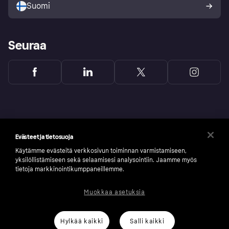
Suomi
Seuraa
Evästeet ja tietosuoja
Käytämme evästeitä verkkosivun toiminnan varmistamiseen,
yksilöllistämiseen sekä selaamisesi analysointiin. Jaamme myös
tietoja markkinointikumppaneillemme.
Muokkaa asetuksia
Copyright © 2005-2026 Klarna Bank AB (publ). Headquarters: Stockholm, Sweden. All
rights reserved. Klarna Bank AB (publ). Sveavägen 46, 111 34 Stockholm. Organization
number: 556737-0431
Hylkää kaikki
Salli kaikki