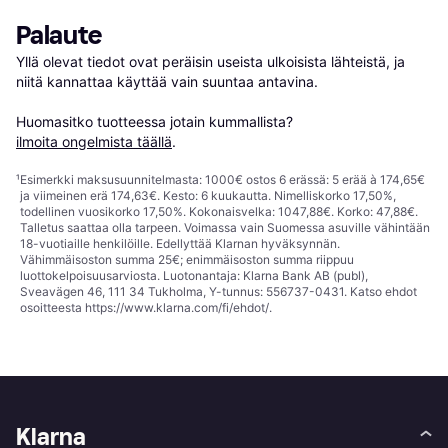
Palaute
Yllä olevat tiedot ovat peräisin useista ulkoisista lähteistä, ja 
niitä kannattaa käyttää vain suuntaa antavina.

Huomasitko tuotteessa jotain kummallista? 
ilmoita ongelmista täällä
.
¹
Esimerkki maksusuunnitelmasta: 1000€ ostos 6 erässä: 5 erää à 174,65€
ja viimeinen erä 174,63€. Kesto: 6 kuukautta. Nimelliskorko 17,50%,
todellinen vuosikorko 17,50%. Kokonaisvelka: 1047,88€. Korko: 47,88€.
Talletus saattaa olla tarpeen. Voimassa vain Suomessa asuville vähintään
18-vuotiaille henkilöille. Edellyttää Klarnan hyväksynnän.
Vähimmäisoston summa 25€; enimmäisoston summa riippuu
luottokelpoisuusarviosta. Luotonantaja: Klarna Bank AB (publ),
Sveavägen 46, 111 34 Tukholma, Y-tunnus: 556737-0431. Katso ehdot
osoitteesta
https://www.klarna.com/fi/ehdot/
.
Klarna