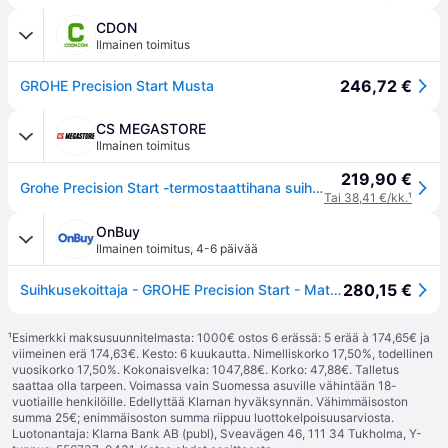
CDON
Ilmainen toimitus
246,72 €
GROHE Precision Start Musta
CS MEGASTORE
Ilmainen toimitus
219,90 €
Grohe Precision Start -termostaattihana suihkuun - Mattamusta
Tai 38,41 €/kk.
¹
OnBuy
Ilmainen toimitus
,
4-6 päivää
280,15 €
Suihkusekoittaja - GROHE Precision Start - Mattamusta - Vesitalous
¹
Esimerkki maksusuunnitelmasta: 1000€ ostos 6 erässä: 5 erää à 174,65€ ja
viimeinen erä 174,63€. Kesto: 6 kuukautta. Nimelliskorko 17,50%, todellinen
vuosikorko 17,50%. Kokonaisvelka: 1047,88€. Korko: 47,88€. Talletus
saattaa olla tarpeen. Voimassa vain Suomessa asuville vähintään 18-
vuotiaille henkilöille. Edellyttää Klarnan hyväksynnän. Vähimmäisoston
summa 25€; enimmäisoston summa riippuu luottokelpoisuusarviosta.
Luotonantaja: Klarna Bank AB (publ), Sveavägen 46, 111 34 Tukholma, Y-