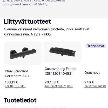
tunnus: 556737-0431. Katso ehdot osoitteesta
https://www.klarna.com/fi/ehdot/
.
Liittyvät tuotteet
Olemme valinneet valikoiman tuotteita, jotka saattavat 
kiinnostaa sinua.
Näytä kaikki
Trendaava
Gustavsberg Estetic
Ideal Standard
Oras nova
(GB4120840453)
Ceratherm Alu+
(BD582XG)
103,11 €
207,50 €
246 €
Tai 18,01 €/kk.
¹
Tai 3 maksua 71,05 €
Tai 3 maksua 84,
Tuotetiedot