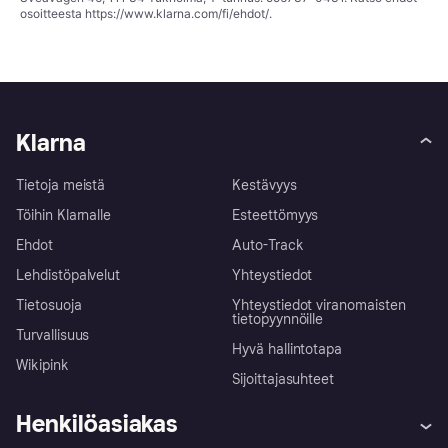
osoitteesta
https://www.klarna.com/fi/ehdot/
.
Klarna
Tietoja meistä
Kestävyys
Töihin Klarnalle
Esteettömyys
Ehdot
Auto-Track
Lehdistöpalvelut
Yhteystiedot
Tietosuoja
Yhteystiedot viranomaisten
tietopyynnöille
Turvallisuus
Hyvä hallintotapa
Wikipink
Sijoittajasuhteet
Henkilöasiakas