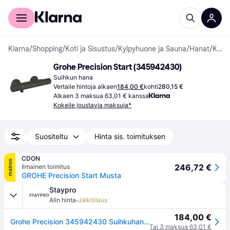
Kuluttajille
Yrityksille
Klarna
/
Shopping
/
Koti ja Sisustus
/
Kylpyhuone ja Sauna
/
Hanat
/
Kylpyammeiden ja Suihkujen Sekoittajat
Grohe Precision Start (345942430)
Suihkun hana
Vertaile hintoja alkaen
184,00 €
kohti
280,15 €
Alkaen 3 maksua 63,01 € kanssa
Kokeile joustavia maksuja*
Suositeltu
Hinta sis. toimituksen
CDON
mainos
246,72 €
Ilmainen toimitus
GROHE Precision Start Musta
Staypro
·
Alin hinta
Jälkitilaus
184,00 €
Grohe Precision 345942430 Suihkuhana 150 c/c, Kylpyhuone
Tai 3 maksua 63,01 €