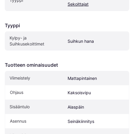
Tyyppi
Sekoittajat
Tyyppi
Kylpy- ja 
Suihkun hana
Suihkusekoittimet
Tuotteen ominaisuudet
Viimeistely
Mattapintainen
Ohjaus
Kaksoisvipu
Sisääntulo
Alaspäin
Asennus
Seinäkiinnitys