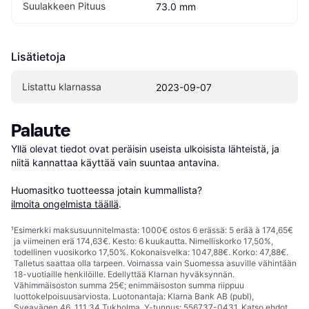
Suulakkeen Pituus
73.0 mm
Lisätietoja
Listattu klarnassa
2023-09-07
Palaute
Yllä olevat tiedot ovat peräisin useista ulkoisista lähteistä, ja 
niitä kannattaa käyttää vain suuntaa antavina.

Huomasitko tuotteessa jotain kummallista? 
ilmoita ongelmista täällä
.
¹
Esimerkki maksusuunnitelmasta: 1000€ ostos 6 erässä: 5 erää à 174,65€
ja viimeinen erä 174,63€. Kesto: 6 kuukautta. Nimelliskorko 17,50%,
todellinen vuosikorko 17,50%. Kokonaisvelka: 1047,88€. Korko: 47,88€.
Talletus saattaa olla tarpeen. Voimassa vain Suomessa asuville vähintään
18-vuotiaille henkilöille. Edellyttää Klarnan hyväksynnän.
Vähimmäisoston summa 25€; enimmäisoston summa riippuu
luottokelpoisuusarviosta. Luotonantaja: Klarna Bank AB (publ),
Sveavägen 46, 111 34 Tukholma, Y-tunnus: 556737-0431. Katso ehdot