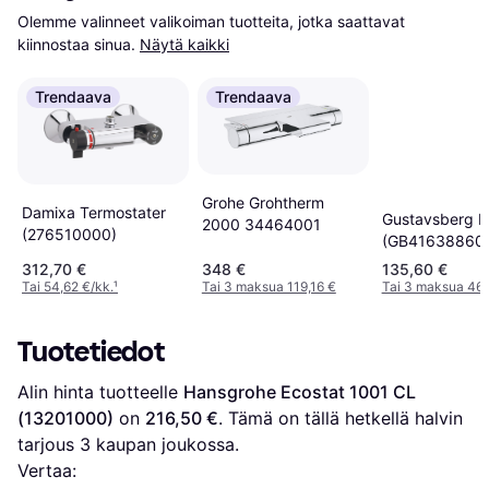
Olemme valinneet valikoiman tuotteita, jotka saattavat 
kiinnostaa sinua.
Näytä kaikki
Trendaava
Trendaava
Grohe Grohtherm
Damixa Termostater
Gustavsberg Es
2000 34464001
(276510000)
(GB41638860
312,70 €
348 €
135,60 €
Tai 54,62 €/kk.
¹
Tai 3 maksua 119,16 €
Tai 3 maksua 46,
Tuotetiedot
Alin hinta tuotteelle 
Hansgrohe Ecostat 1001 CL 
(13201000)
 on 
216,50 €
. Tämä on tällä hetkellä halvin 
tarjous 
3
 kaupan joukossa.
Vertaa: