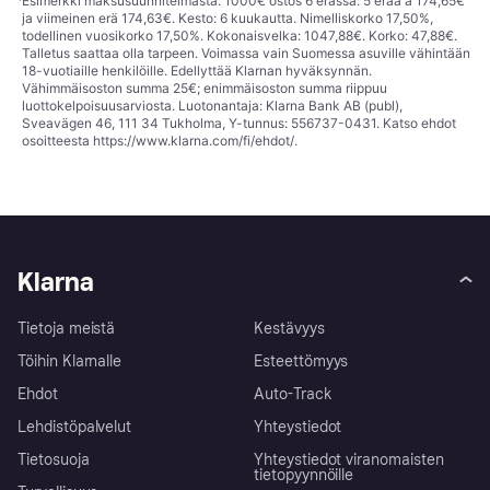
¹
Esimerkki maksusuunnitelmasta: 1000€ ostos 6 erässä: 5 erää à 174,65€
ja viimeinen erä 174,63€. Kesto: 6 kuukautta. Nimelliskorko 17,50%,
todellinen vuosikorko 17,50%. Kokonaisvelka: 1047,88€. Korko: 47,88€.
Talletus saattaa olla tarpeen. Voimassa vain Suomessa asuville vähintään
18-vuotiaille henkilöille. Edellyttää Klarnan hyväksynnän.
Vähimmäisoston summa 25€; enimmäisoston summa riippuu
luottokelpoisuusarviosta. Luotonantaja: Klarna Bank AB (publ),
Sveavägen 46, 111 34 Tukholma, Y-tunnus: 556737-0431. Katso ehdot
osoitteesta
https://www.klarna.com/fi/ehdot/
.
Klarna
Tietoja meistä
Kestävyys
Töihin Klarnalle
Esteettömyys
Ehdot
Auto-Track
Lehdistöpalvelut
Yhteystiedot
Tietosuoja
Yhteystiedot viranomaisten
tietopyynnöille