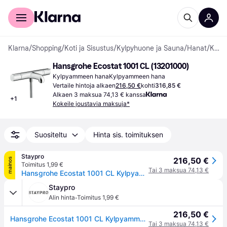
Kuluttajille
Yrityksille
Klarna
/
Shopping
/
Koti ja Sisustus
/
Kylpyhuone ja Sauna
/
Hanat
/
Kylpyammeiden ja Suihkujen Sekoittajat
Hansgrohe Ecostat 1001 CL (13201000)
Kylpyammeen hanaKylpyammeen hana
Vertaile hintoja alkaen
216,50 €
kohti
316,85 €
Alkaen 3 maksua 74,13 € kanssa
+
1
Kokeile joustavia maksuja*
Suositeltu
Hinta sis. toimituksen
Staypro
216,50 €
mainos
Toimitus 1,99 €
Tai 3 maksua 74,13 €
Hansgrohe Ecostat 1001 CL Kylpyammehana 150 c/c, Kylpyhuone
Staypro
·
Alin hinta
Toimitus 1,99 €
216,50 €
Hansgrohe Ecostat 1001 CL Kylpyammehana 150 c/c, Kylpyhuone
Tai 3 maksua 74,13 €