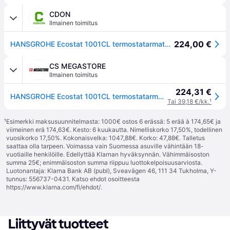
CDON
Ilmainen toimitus
224,00 €
HANSGROHE Ecostat 1001CL termostatarmatur med fast kartud, 1/2" bruserafgang ned og eksklusiv rosetter og tilgangsstykker
CS MEGASTORE
Ilmainen toimitus
224,31 €
HANSGROHE Ecostat 1001CL termostatarmatur med fast kartud, 1/2 bruserafgang ned og eksklusiv rosetter og tilgangsstykker
Tai 39,18 €/kk.
¹
¹
Esimerkki maksusuunnitelmasta: 1000€ ostos 6 erässä: 5 erää à 174,65€ ja
viimeinen erä 174,63€. Kesto: 6 kuukautta. Nimelliskorko 17,50%, todellinen
vuosikorko 17,50%. Kokonaisvelka: 1047,88€. Korko: 47,88€. Talletus
saattaa olla tarpeen. Voimassa vain Suomessa asuville vähintään 18-
vuotiaille henkilöille. Edellyttää Klarnan hyväksynnän. Vähimmäisoston
summa 25€; enimmäisoston summa riippuu luottokelpoisuusarviosta.
Luotonantaja: Klarna Bank AB (publ), Sveavägen 46, 111 34 Tukholma, Y-
tunnus: 556737-0431. Katso ehdot osoitteesta
https://www.klarna.com/fi/ehdot/
.
Liittyvät tuotteet