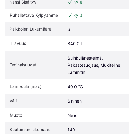
Kansi Sisältyy
Kyllä
Puhallettava Kylpyamme
Kyllä
Paikkojen Lukumäärä
6
Tilavuus
840.0 l
Suihkujärjestelmä, 
Ominaisuudet
Pakastesuojaus, Mukiteline, 
Lämmitin
Lämpötila (max)
40.0 °C
Väri
Sininen
Muoto
Neliö
Suuttimien lukumäärä
140