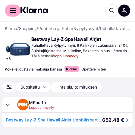
Kuluttajille
Yrityksille
Klarna
/
Shopping
/
Puutarha ja Patio
/
Kylpytynnyrit
/
Puhallettavat Kylpytynnyrit
Bestway Lay-Z-Spa Hawaii Airjet
Puhallettava Kylpytynnyri, 6 Paikkojen Lukumäärä, 840 l, 
Suihkujärjestelmä, Mukiteline, Pakastesuojaus, Lämmitin, 
Tällä hetkellä
loppuunmyyty
PVC
+
3
Kokeile joustavia maksuja kanssa
Opettele miten
Suositeltu
Hinta sis. toimituksen
MKnorth
Loppuunmyyty
652,48 €
Bestway Lay-Z Spa Hawaii Airjet Uppblåsbart spabad