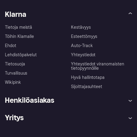
Klarna
Tietoja meistä
Kestävyys
Töihin Klarnalle
Esteettömyys
Ehdot
Auto-Track
Lehdistöpalvelut
Yhteystiedot
Tietosuoja
Yhteystiedot viranomaisten
tietopyynnöille
Turvallisuus
Hyvä hallintotapa
Wikipink
Sijoittajasuhteet
Henkilöasiakas
Ohje
Reklamaatiot
Yritys
Kirjaudu sisään
Shoppaile turvallisesti Klarnalla
Kauppiastuki
Kehittäjät
Klarna app
Yksityisyysasetukset