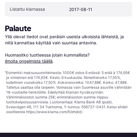
Listattu klarnassa
2017-08-11
Palaute
Yllä olevat tiedot ovat peräisin useista ulkoisista lähteistä, ja 
niitä kannattaa käyttää vain suuntaa antavina.

Huomasitko tuotteessa jotain kummallista? 
ilmoita ongelmista täällä
.
¹
Esimerkki maksusuunnitelmasta: 1000€ ostos 6 erässä: 5 erää à 174,65€
ja viimeinen erä 174,63€. Kesto: 6 kuukautta. Nimelliskorko 17,50%,
todellinen vuosikorko 17,50%. Kokonaisvelka: 1047,88€. Korko: 47,88€.
Talletus saattaa olla tarpeen. Voimassa vain Suomessa asuville vähintään
18-vuotiaille henkilöille. Edellyttää Klarnan hyväksynnän.
Vähimmäisoston summa 25€; enimmäisoston summa riippuu
luottokelpoisuusarviosta. Luotonantaja: Klarna Bank AB (publ),
Sveavägen 46, 111 34 Tukholma, Y-tunnus: 556737-0431. Katso ehdot
osoitteesta
https://www.klarna.com/fi/ehdot/
.