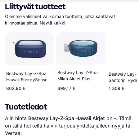
Liittyvät tuotteet
Olemme valinneet valikoiman tuotteita, jotka saattavat 
kiinnostaa sinua.
Näytä kaikki
Bestway Lay-Z-Spa
Bestway Lay-Z-Spa
Bestway Lay-
Milan AirJet Plus
Hawaii EnergySense
Santorini Hydr
AirJet 6 Blue
803,90 €
699,17 €
1 309 €
1.80mx1.80mx71cm
Tuotetiedot
Alin hinta 
Bestway Lay-Z-Spa Hawaii Airjet
 on 
-
. Tämä 
on tällä hetkellä halvin tarjous yhdeltä jälleenmyyjältä.
Vertaa: