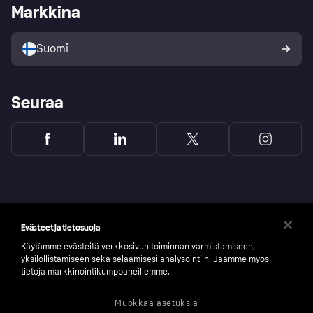
Kirjaudu sisään yrityksenä
Operatiivinen tila
Markkina
Tutustu kauppoihin
Peruutusoikeutesi
Myy Klarnalla
Kumppanit ja integraatiot
Ostajan turva
Suomi
Seuraa
Evästeet ja tietosuoja
Käytämme evästeitä verkkosivun toiminnan varmistamiseen,
yksilöllistämiseen sekä selaamisesi analysointiin. Jaamme myös
tietoja markkinointikumppaneillemme.
Muokkaa asetuksia