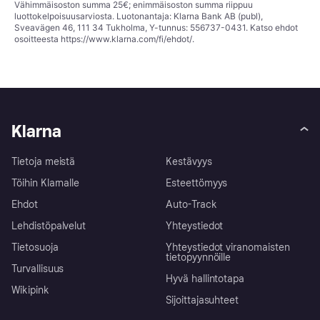
Vähimmäisoston summa 25€; enimmäisoston summa riippuu
luottokelpoisuusarviosta. Luotonantaja: Klarna Bank AB (publ),
Sveavägen 46, 111 34 Tukholma, Y-tunnus: 556737-0431. Katso ehdot
osoitteesta
https://www.klarna.com/fi/ehdot/
.
Klarna
Tietoja meistä
Kestävyys
Töihin Klarnalle
Esteettömyys
Ehdot
Auto-Track
Lehdistöpalvelut
Yhteystiedot
Tietosuoja
Yhteystiedot viranomaisten
tietopyynnöille
Turvallisuus
Hyvä hallintotapa
Wikipink
Sijoittajasuhteet