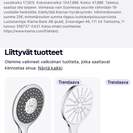
vuosikorko 17,50%. Kokonaisvelka: 1047,88€. Korko: 47,88€. Talletus
saattaa olla tarpeen. Voimassa vain Suomessa asuville vähintään 18-
vuotiaille henkilöille. Edellyttää Klarnan hyväksynnän. Vähimmäisoston
summa 25€; enimmäisoston summa riippuu luottokelpoisuusarviosta.
Luotonantaja: Klarna Bank AB (publ), Sveavägen 46, 111 34 Tukholma, Y-
tunnus: 556737-0431. Katso ehdot osoitteesta
https://www.klarna.com/fi/ehdot/
.
Liittyvät tuotteet
Olemme valinneet valikoiman tuotteita, jotka saattavat 
kiinnostaa sinua.
Näytä kaikki
Trendaava
Trendaava