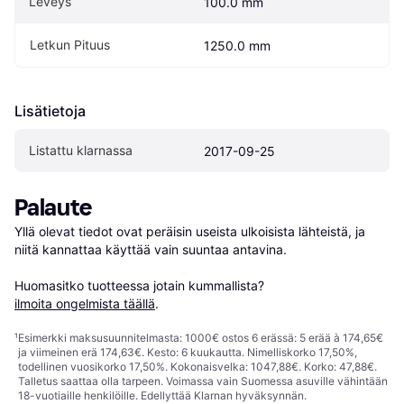
Leveys
100.0 mm
Letkun Pituus
1250.0 mm
Lisätietoja
Listattu klarnassa
2017-09-25
Palaute
Yllä olevat tiedot ovat peräisin useista ulkoisista lähteistä, ja 
niitä kannattaa käyttää vain suuntaa antavina.

Huomasitko tuotteessa jotain kummallista? 
ilmoita ongelmista täällä
.
¹
Esimerkki maksusuunnitelmasta: 1000€ ostos 6 erässä: 5 erää à 174,65€
ja viimeinen erä 174,63€. Kesto: 6 kuukautta. Nimelliskorko 17,50%,
todellinen vuosikorko 17,50%. Kokonaisvelka: 1047,88€. Korko: 47,88€.
Talletus saattaa olla tarpeen. Voimassa vain Suomessa asuville vähintään
18-vuotiaille henkilöille. Edellyttää Klarnan hyväksynnän.