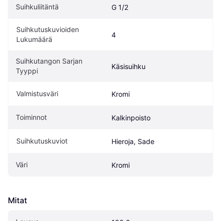
Suihkuliitäntä
G 1/2
Suihkutuskuvioiden 
4
Lukumäärä
Suihkutangon Sarjan 
Käsisuihku
Tyyppi
Valmistusväri
Kromi
Toiminnot
Kalkinpoisto
Suihkutuskuviot
Hieroja, Sade
Väri
Kromi
Mitat