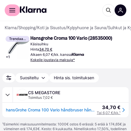
Kuluttajille
Yrityksille
Klarna
/
Shopping
/
Koti ja Sisustus
/
Kylpyhuone ja Sauna
/
Suihkut ja 
Hansgrohe Croma 100 Vario (28535000)
Trendaava
Käsisuihku
Hinta
34,70 €
Alkaen 6,07 €/kk. kanssa
+
1
Kokeile joustavia maksuja*
Suositeltu
Hinta sis. toimituksen
CS MEGASTORE
Toimitus 7,02 €
34,70 €
hansGrohe Croma 100 Vario håndbruser håndbruser
Tai 6,07 €/kk.
¹
¹
Esimerkki maksusuunnitelmasta: 1000€ ostos 6 erässä: 5 erää à 174,65€ ja
viimeinen erä 174,63€. Kesto: 6 kuukautta. Nimelliskorko 17,50%, todellinen