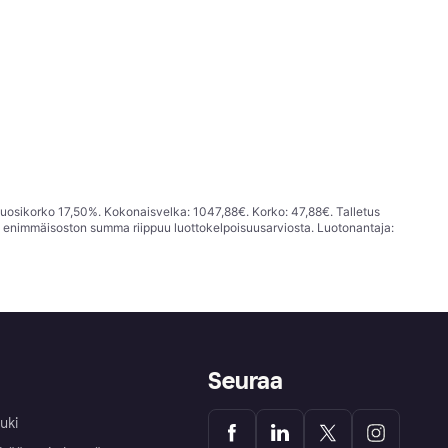
vuosikorko 17,50%. Kokonaisvelka: 1047,88€. Korko: 47,88€. Talletus
; enimmäisoston summa riippuu luottokelpoisuusarviosta. Luotonantaja:
Seuraa
uki