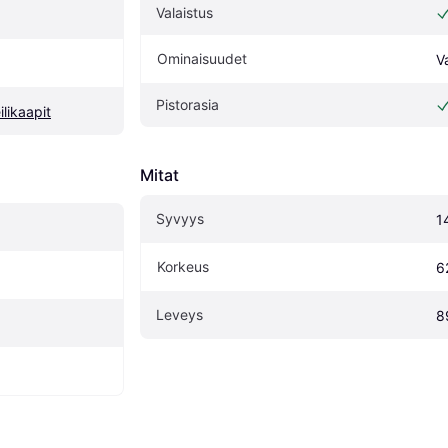
Valaistus
Ominaisuudet
V
Pistorasia
likaapit
Mitat
Syvyys
1
Korkeus
6
Leveys
8