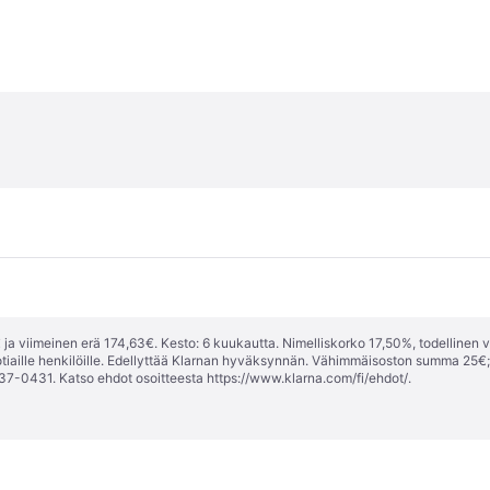
m
ja viimeinen erä 174,63€. Kesto: 6 kuukautta. Nimelliskorko 17,50%, todellinen 
tiaille henkilöille. Edellyttää Klarnan hyväksynnän. Vähimmäisoston summa 25€
37-0431. Katso ehdot osoitteesta
https://www.klarna.com/fi/ehdot/
.