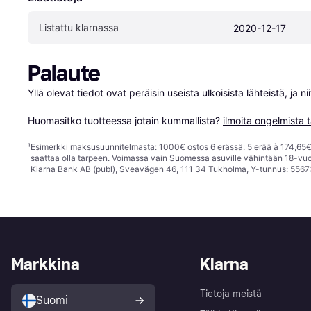
Listattu klarnassa
2020-12-17
Palaute
Yllä olevat tiedot ovat peräisin useista ulkoisista lähteistä, ja 
Huomasitko tuotteessa jotain kummallista? 
ilmoita ongelmista t
¹
Esimerkki maksusuunnitelmasta: 1000€ ostos 6 erässä: 5 erää à 174,65€ 
saattaa olla tarpeen. Voimassa vain Suomessa asuville vähintään 18-vuo
Klarna Bank AB (publ), Sveavägen 46, 111 34 Tukholma, Y-tunnus: 5567
Markkina
Klarna
Tietoja meistä
Suomi