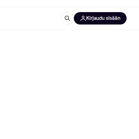
Kirjaudu sisään
totarvikkeet
rna?
 kategoriat