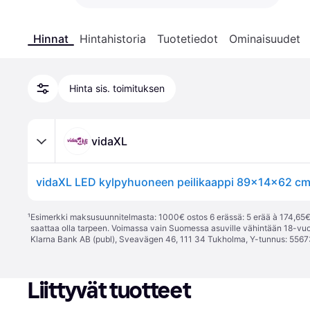
Hinnat
Hintahistoria
Tuotetiedot
Ominaisuudet
Hinta sis. toimituksen
vidaXL
vidaXL LED kylpyhuoneen peilikaappi 89x14x62 c
¹
Esimerkki maksusuunnitelmasta: 1000€ ostos 6 erässä: 5 erää à 174,65€ 
saattaa olla tarpeen. Voimassa vain Suomessa asuville vähintään 18-vuo
Klarna Bank AB (publ), Sveavägen 46, 111 34 Tukholma, Y-tunnus: 5567
Liittyvät tuotteet