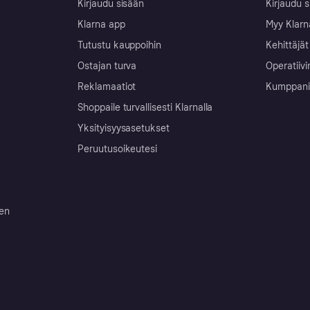
Kirjaudu sisään
Kirjaudu s
Klarna app
Myy Klarn
Tutustu kauppoihin
Kehittäjät
Ostajan turva
Operatiivi
Reklamaatiot
Kumppanit 
Shoppaile turvallisesti Klarnalla
Yksityisyysasetukset
Peruutusoikeutesi
ten