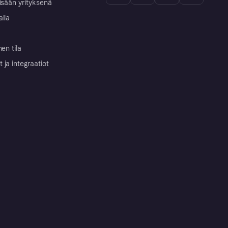
isään yrityksenä
alla
nen tila
ja integraatiot