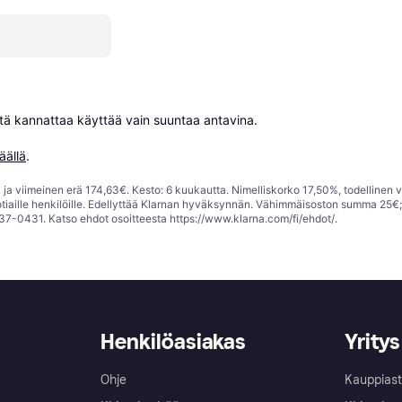
niitä kannattaa käyttää vain suuntaa antavina.

äällä
.
ja viimeinen erä 174,63€. Kesto: 6 kuukautta. Nimelliskorko 17,50%, todellinen 
tiaille henkilöille. Edellyttää Klarnan hyväksynnän. Vähimmäisoston summa 25€
37-0431. Katso ehdot osoitteesta
https://www.klarna.com/fi/ehdot/
.
Henkilöasiakas
Yritys
Ohje
Kauppiast