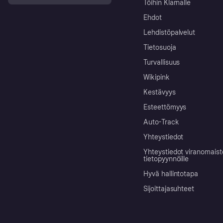
Töihin Klarnalle
Ehdot
Lehdistöpalvelut
Tietosuoja
Turvallisuus
Wikipink
Kestävyys
Esteettömyys
Auto-Track
Yhteystiedot
Yhteystiedot viranomais
tietopyynnöille
Hyvä hallintotapa
Sijoittajasuhteet