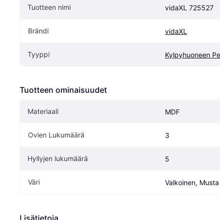
Tuotteen nimi
vidaXL 725527
Brändi
vidaXL
Tyyppi
Kylpyhuoneen Pei
Tuotteen ominaisuudet
Materiaali
MDF
Ovien Lukumäärä
3
Hyllyjen lukumäärä
5
Väri
Valkoinen, Musta
Lisätietoja