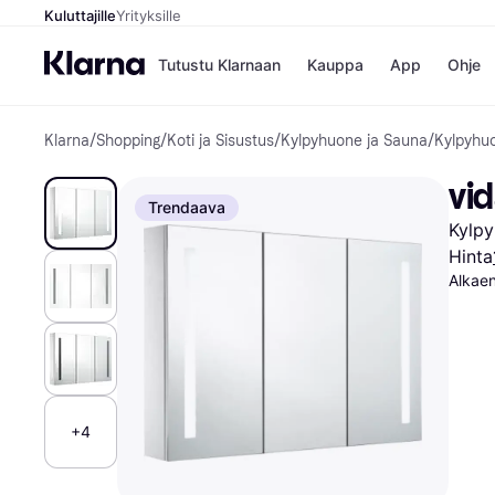
Kuluttajille
Yrityksille
Tutustu Klarnaan
Kauppa
App
Ohje
Klarna
/
Shopping
/
Koti ja Sisustus
/
Kylpyhuone ja Sauna
/
Kylpyhu
Kaupat
Ma
Booking.
Mak
vi
Gigantti
Mak
Trendaava
H&M
Mak
Kylpy
Peten Koi
kul
Wolt
Mak
Hinta
Rah
Alkae
Mob
Kauppahakem
+4