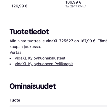
166,99 €
126,99 €
Tai 29,17 €/kk.
¹
Tuotetiedot
Alin hinta tuotteelle 
vidaXL 725527
 on 
167,99 €
. Tämä
kaupan joukossa.
Vertaa:
vidaXL Kylpyhuonekalusteet
vidaXL Kylpyhuoneen Peilikaapit
Ominaisuudet
Tuote