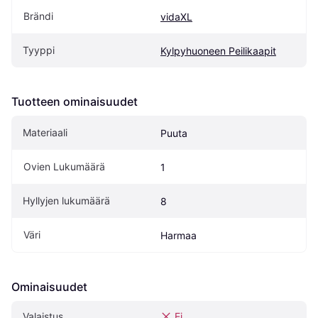
Brändi
vidaXL
Tyyppi
Kylpyhuoneen Peilikaapit
Tuotteen ominaisuudet
Materiaali
Puuta
Ovien Lukumäärä
1
Hyllyjen lukumäärä
8
Väri
Harmaa
Ominaisuudet
Valaistus
Ei