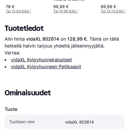
78 €
96,99 €
89,99 €
Tai 13,63 €/kk.
¹
Tai 16,94 €/kk.
¹
Tai 15,72 €/kk.
¹
Tuotetiedot
Alin hinta 
vidaXL 802614
 on 
128,99 €
. Tämä on tällä 
hetkellä halvin tarjous yhdeltä jälleenmyyjältä.
Vertaa:
vidaXL Kylpyhuonekalusteet
vidaXL Kylpyhuoneen Peilikaapit
Ominaisuudet
Tuote
Tuotteen nimi
vidaXL 802614