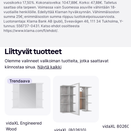
vuosikorko 17,50%. Kokonaisvelka: 1047,88€. Korko: 47,88€. Talletus
saattaa olla tarpeen. Voimassa vain Suomessa asuville vähintään 18-
vuotiaille henkilöille. Edellyttää Klarnan hyväksynnän. Vähimmäisoston
summa 25€; enimmäisoston summa riippuu luottokelpoisuusarviosta.
Luotonantaja: Klarna Bank AB (publ), Sveavägen 46, 111 34 Tukholma, Y-
tunnus: 556737-0431. Katso ehdot osoitteesta
https://www.klarna.com/fi/ehdot/
.
Liittyvät tuotteet
Olemme valinneet valikoiman tuotteita, jotka saattavat 
kiinnostaa sinua.
Näytä kaikki
Trendaava
vidaXL Engineered
vidaXL 80260
Wood
vidaXL (802610)