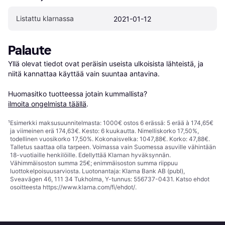
Listattu klarnassa
2021-01-12
Palaute
Yllä olevat tiedot ovat peräisin useista ulkoisista lähteistä, ja 
niitä kannattaa käyttää vain suuntaa antavina.

Huomasitko tuotteessa jotain kummallista? 
ilmoita ongelmista täällä
.
¹
Esimerkki maksusuunnitelmasta: 1000€ ostos 6 erässä: 5 erää à 174,65€
ja viimeinen erä 174,63€. Kesto: 6 kuukautta. Nimelliskorko 17,50%,
todellinen vuosikorko 17,50%. Kokonaisvelka: 1047,88€. Korko: 47,88€.
Talletus saattaa olla tarpeen. Voimassa vain Suomessa asuville vähintään
18-vuotiaille henkilöille. Edellyttää Klarnan hyväksynnän.
Vähimmäisoston summa 25€; enimmäisoston summa riippuu
luottokelpoisuusarviosta. Luotonantaja: Klarna Bank AB (publ),
Sveavägen 46, 111 34 Tukholma, Y-tunnus: 556737-0431. Katso ehdot
osoitteesta
https://www.klarna.com/fi/ehdot/
.