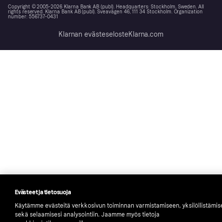
Copyright © 2005-2026 Klarna Bank AB (publ). Headquarters: Stockholm, Sweden. All
rights reserved. Klarna Bank AB (publ). Sveavägen 46, 111 34 Stockholm. Organization
number: 556737-0431
Klarnan evästeseloste
Klarna.com
Evästeet ja tietosuoja
Käytämme evästeitä verkkosivun toiminnan varmistamiseen, yksilöllistämi
sekä selaamisesi analysointiin. Jaamme myös tietoja