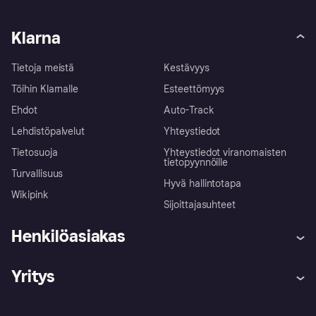
Klarna
Tietoja meistä
Kestävyys
Töihin Klarnalle
Esteettömyys
Ehdot
Auto-Track
Lehdistöpalvelut
Yhteystiedot
Tietosuoja
Yhteystiedot viranomaisten
tietopyynnöille
Turvallisuus
Hyvä hallintotapa
Wikipink
Sijoittajasuhteet
Henkilöasiakas
Ohje
Reklamaatiot
Yritys
Kirjaudu sisään
Shoppaile turvallisesti Klarnalla
Kauppiastuki
Kehittäjät
Klarna app
Yksityisyysasetukset