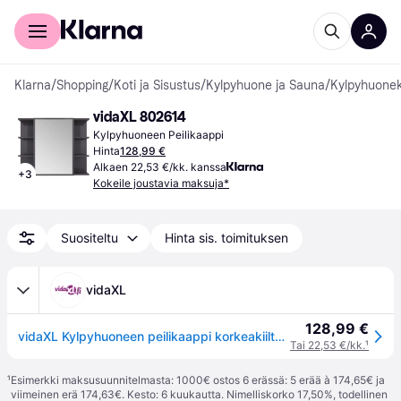
Kuluttajille
Yrityksille
Klarna
/
Shopping
/
Koti ja Sisustus
/
Kylpyhuone ja Sauna
/
Kylpyhuonek
vidaXL 802614
Kylpyhuoneen Peilikaappi
Hinta
128,99 €
Alkaen 22,53 €/kk. kanssa
+
3
Kokeile joustavia maksuja*
Suositeltu
Hinta sis. toimituksen
vidaXL
128,99 €
vidaXL Kylpyhuoneen peilikaappi korkeakiilto harmaa 80x20,5x64 cm
Tai 22,53 €/kk.
¹
¹
Esimerkki maksusuunnitelmasta: 1000€ ostos 6 erässä: 5 erää à 174,65€ ja
viimeinen erä 174,63€. Kesto: 6 kuukautta. Nimelliskorko 17,50%, todellinen