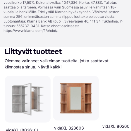
vuosikorko 17,50%. Kokonaisvelka: 1047,88€. Korko: 47,88€. Talletus
saattaa olla tarpeen. Voimassa vain Suomessa asuville vähintään 18-
vuotiaille henkilöille. Edellyttää Klarnan hyväksynnän. Vähimmäisoston
summa 25€; enimmäisoston summa riippuu luottokelpoisuusarviosta.
Luotonantaja: Klarna Bank AB (publ), Sveavägen 46, 111 34 Tukholma, Y-
tunnus: 556737-0431. Katso ehdot osoitteesta
https://www.klarna.com/fi/ehdot/
.
Liittyvät tuotteet
Olemme valinneet valikoiman tuotteita, jotka saattavat 
kiinnostaa sinua.
Näytä kaikki
vidaXL 80260
vidaXL 323603
vidaXL (802610)