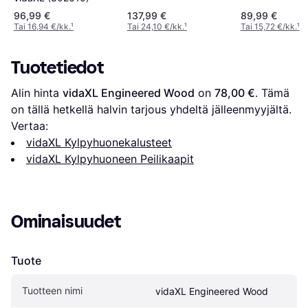
96,99 €
137,99 €
89,99 €
Tai 16,94 €/kk.
¹
Tai 24,10 €/kk.
¹
Tai 15,72 €/kk.
¹
Tuotetiedot
Alin hinta 
vidaXL Engineered Wood
 on 
78,00 €
. Tämä 
on tällä hetkellä halvin tarjous yhdeltä jälleenmyyjältä.
Vertaa:
vidaXL Kylpyhuonekalusteet
vidaXL Kylpyhuoneen Peilikaapit
Ominaisuudet
Tuote
Tuotteen nimi
vidaXL Engineered Wood