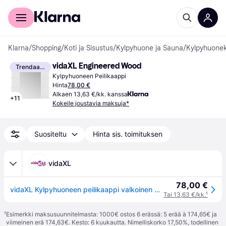
Kuluttajille
Yrityksille
Klarna
/
Shopping
/
Koti ja Sisustus
/
Kylpyhuone ja Sauna
/
Kylpyhuonek
vidaXL Engineered Wood
Trendaava
Kylpyhuoneen Peilikaappi
Hinta
78,00 €
Alkaen 13,63 €/kk. kanssa
+
11
Kokeile joustavia maksuja*
Suositeltu
Hinta sis. toimituksen
vidaXL
78,00 €
vidaXL Kylpyhuoneen peilikaappi valkoinen 80x20,5x64 cm tekninen puu
Tai 13,63 €/kk.
¹
¹
Esimerkki maksusuunnitelmasta: 1000€ ostos 6 erässä: 5 erää à 174,65€ ja
viimeinen erä 174,63€. Kesto: 6 kuukautta. Nimelliskorko 17,50%, todellinen