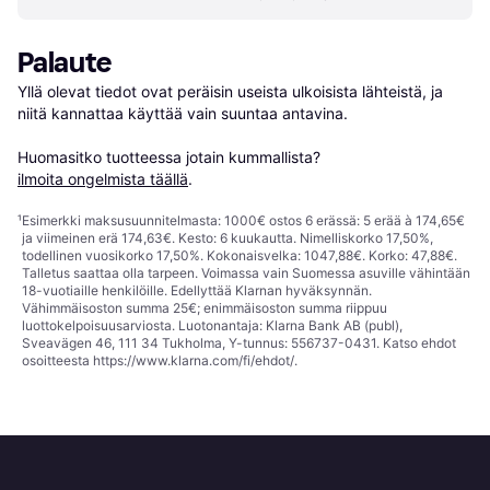
Palaute
Yllä olevat tiedot ovat peräisin useista ulkoisista lähteistä, ja 
niitä kannattaa käyttää vain suuntaa antavina.

Huomasitko tuotteessa jotain kummallista? 
ilmoita ongelmista täällä
.
¹
Esimerkki maksusuunnitelmasta: 1000€ ostos 6 erässä: 5 erää à 174,65€
ja viimeinen erä 174,63€. Kesto: 6 kuukautta. Nimelliskorko 17,50%,
todellinen vuosikorko 17,50%. Kokonaisvelka: 1047,88€. Korko: 47,88€.
Talletus saattaa olla tarpeen. Voimassa vain Suomessa asuville vähintään
18-vuotiaille henkilöille. Edellyttää Klarnan hyväksynnän.
Vähimmäisoston summa 25€; enimmäisoston summa riippuu
luottokelpoisuusarviosta. Luotonantaja: Klarna Bank AB (publ),
Sveavägen 46, 111 34 Tukholma, Y-tunnus: 556737-0431. Katso ehdot
osoitteesta
https://www.klarna.com/fi/ehdot/
.