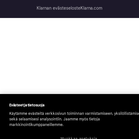
Klarnan evästeseloste
Klarna.com
Evästeet ja tietosuoja
Käytämme evästeitä verkkosivun toiminnan varmistamiseen, yksilöllistämi
sekä selaamisesi analysointiin. Jaamme myös tietoja
markkinointikumppaneillemme.
Muokkaa asetuksia