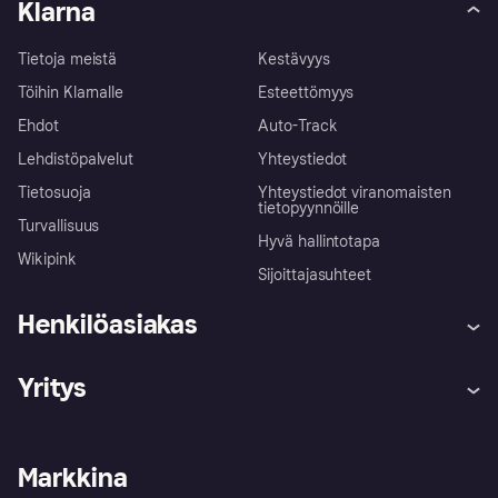
Klarna
Tietoja meistä
Kestävyys
Töihin Klarnalle
Esteettömyys
Ehdot
Auto-Track
Lehdistöpalvelut
Yhteystiedot
Tietosuoja
Yhteystiedot viranomaisten
tietopyynnöille
Turvallisuus
Hyvä hallintotapa
Wikipink
Sijoittajasuhteet
Henkilöasiakas
Ohje
Reklamaatiot
Yritys
Kirjaudu sisään
Shoppaile turvallisesti Klarnalla
Kauppiastuki
Kehittäjät
Klarna app
Yksityisyysasetukset
Kirjaudu sisään yrityksenä
Operatiivinen tila
Markkina
Tutustu kauppoihin
Peruutusoikeutesi