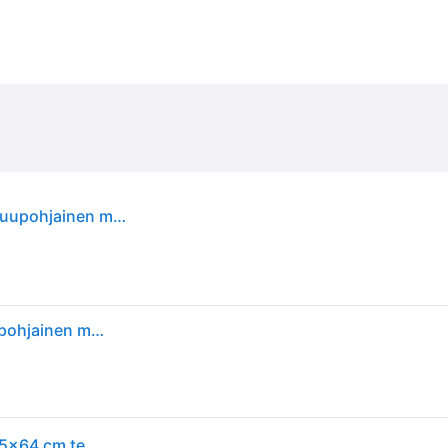
vidaXL Peilikaappi valkoinen 62,5x20,5x64 cm puupohjainen materiaali
vidaXL Peilikaappi valkoinen 62,5x20,5x64 cm puupohjainen materiaali
vidaXL Kylpyhuoneen peilikaappi Sonoma 62,5x20,5x64 cm tekninen puu