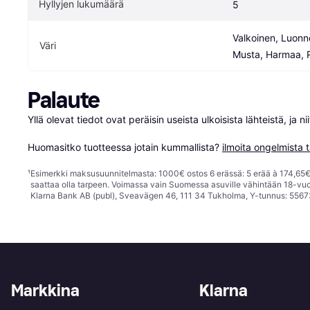
Hyllyjen lukumäärä
5
Valkoinen, Luonno
Väri
Musta, Harmaa, 
Palaute
Yllä olevat tiedot ovat peräisin useista ulkoisista lähteistä, ja 
Huomasitko tuotteessa jotain kummallista? 
ilmoita ongelmista t
¹
Esimerkki maksusuunnitelmasta: 1000€ ostos 6 erässä: 5 erää à 174,65€ 
saattaa olla tarpeen. Voimassa vain Suomessa asuville vähintään 18-vuo
Klarna Bank AB (publ), Sveavägen 46, 111 34 Tukholma, Y-tunnus: 5567
Markkina
Klarna