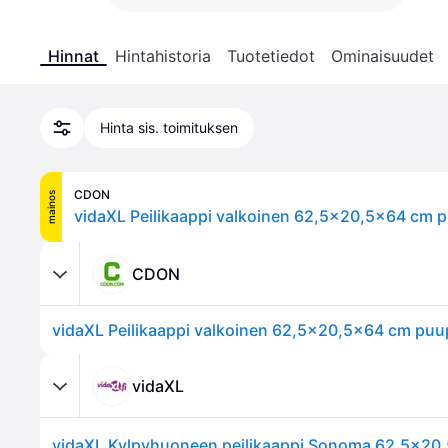
Hinnat
Hintahistoria
Tuotetiedot
Ominaisuudet
Hinta sis. toimituksen
CDON
mainos
CDON
vidaXL