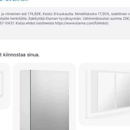
ja viimeinen erä 174,63€. Kesto: 6 kuukautta. Nimelliskorko 17,50%, todellinen 
tiaille henkilöille. Edellyttää Klarnan hyväksynnän. Vähimmäisoston summa 25€
37-0431. Katso ehdot osoitteesta
https://www.klarna.com/fi/ehdot/
.
 kiinnostaa sinua.