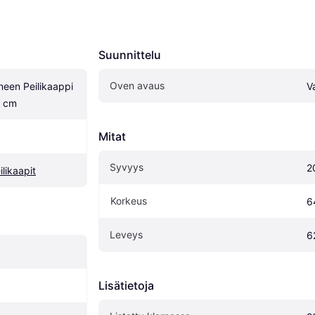
Suunnittelu
Oven avaus
een Peilikaappi 
V
4 cm
Mitat
Syvyys
2
likaapit
Korkeus
6
Leveys
6
Lisätietoja