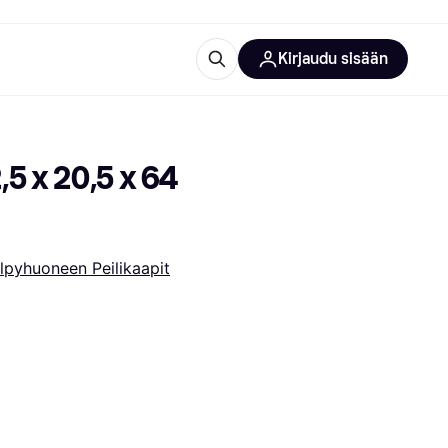
Kirjaudu sisään
totarvikkeet
rna?
5 x 20,5 x 64 
lpyhuoneen Peilikaapit
 kategoriat