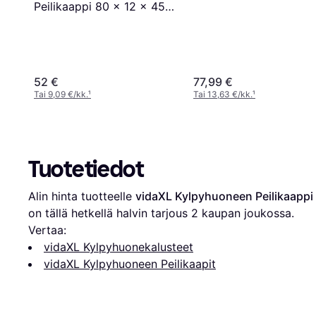
Peilikaappi 80 x 12 x 45
cm
52 €
77,99 €
Tai 9,09 €/kk.
¹
Tai 13,63 €/kk.
¹
Tuotetiedot
Alin hinta tuotteelle 
vidaXL Kylpyhuoneen Peilikaappi
on tällä hetkellä halvin tarjous 
2
 kaupan joukossa.
Vertaa:
vidaXL Kylpyhuonekalusteet
vidaXL Kylpyhuoneen Peilikaapit