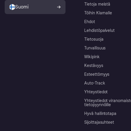
Tietoja meistä
Suomi
Töihin Klarnalle
Ehdot
Lehdistöpalvelut
Tietosuoja
Turvallisuus
Wikipink
Kestävyys
Esteettömyys
Auto-Track
Yhteystiedot
Yhteystiedot viranomais
tietopyynnöille
Hyvä hallintotapa
Sijoittajasuhteet