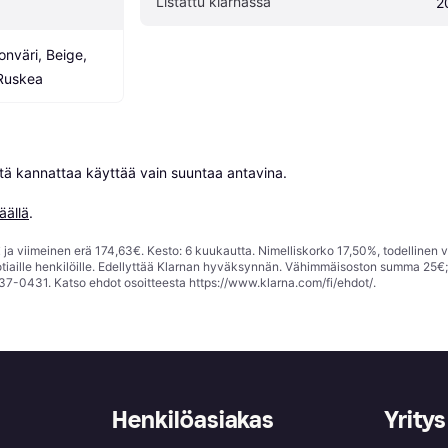
Listattu klarnassa
2
nväri, Beige, 
Ruskea
niitä kannattaa käyttää vain suuntaa antavina.

äällä
.
ja viimeinen erä 174,63€. Kesto: 6 kuukautta. Nimelliskorko 17,50%, todellinen 
tiaille henkilöille. Edellyttää Klarnan hyväksynnän. Vähimmäisoston summa 25€
37-0431. Katso ehdot osoitteesta
https://www.klarna.com/fi/ehdot/
.
Henkilöasiakas
Yritys