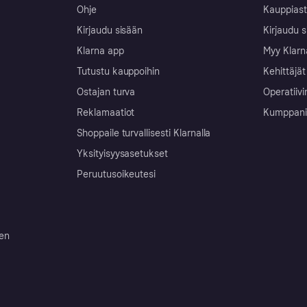
Ohje
Kauppiast
Kirjaudu sisään
Kirjaudu s
Klarna app
Myy Klarn
Tutustu kauppoihin
Kehittäjät
Ostajan turva
Operatiivi
Reklamaatiot
Kumppanit 
Shoppaile turvallisesti Klarnalla
Yksityisyysasetukset
Peruutusoikeutesi
ten