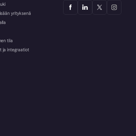
uki
isään yrityksenä
alla
nen tila
ja integraatiot