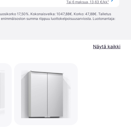
Tai 6 maksua, 13,63 €/kk
¹
vuosikorko 17,50%. Kokonaisvelka: 1047,88€. Korko: 47,88€. Talletus
; enimmäisoston summa riippuu luottokelpoisuusarviosta. Luotonantaja:
Näytä kaikki