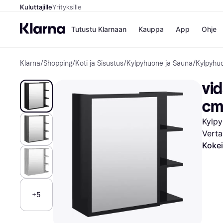
Kuluttajille
Yrityksille
Tutustu Klarnaan
Kauppa
App
Ohje
Klarna
/
Shopping
/
Koti ja Sisustus
/
Kylpyhuone ja Sauna
/
Kylpyhu
Kaupat
Ma
Booking.
Mak
vid
Gigantti
Mak
H&M
Mak
c
Peten Koi
kul
Wolt
Mak
Kylpy
Rah
Verta
Mob
Kokei
Kauppahakem
+5