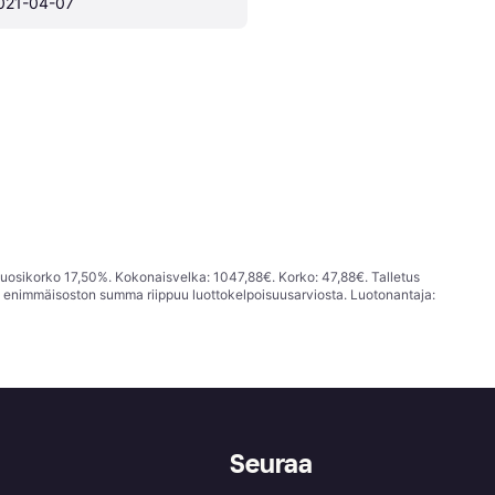
021-04-07
vuosikorko 17,50%. Kokonaisvelka: 1047,88€. Korko: 47,88€. Talletus
; enimmäisoston summa riippuu luottokelpoisuusarviosta. Luotonantaja:
Seuraa