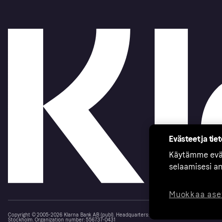
Evästeet ja tie
Käytämme eväs
selaamisesi a
Muokkaa ase
Copyright © 2005-2026 Klarna Bank AB (publ). Headquarters: Stockholm, Sweden. All rights r
Stockholm. Organization number: 556737-0431