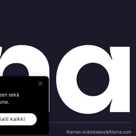
seen sekä
mme.
Salli kaikki
Klarnan evästeseloste
Klarna.com