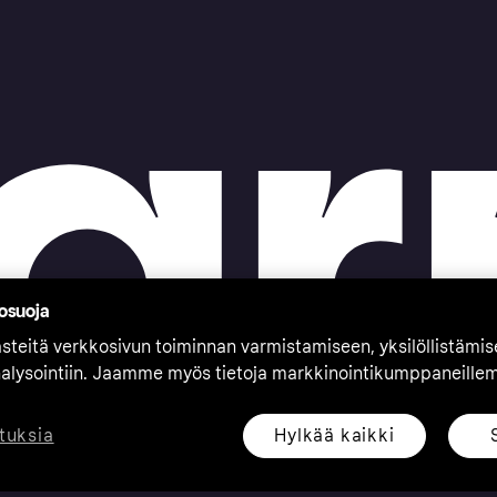
tosuoja
teitä verkkosivun toiminnan varmistamiseen, yksilöllistämi
nalysointiin. Jaamme myös tietoja markkinointikumppaneille
Hylkää kaikki
tuksia
eserved. Klarna Bank AB (publ). Sveavägen 46, 111 34