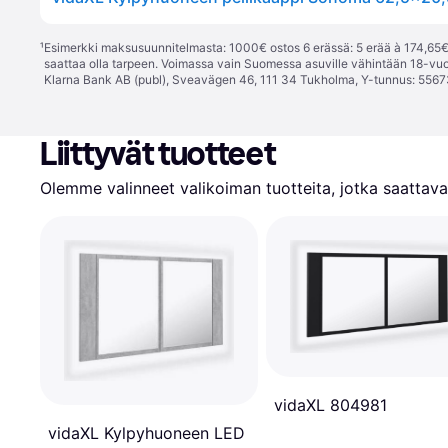
¹
Esimerkki maksusuunnitelmasta: 1000€ ostos 6 erässä: 5 erää à 174,65€ 
saattaa olla tarpeen. Voimassa vain Suomessa asuville vähintään 18-vuo
Klarna Bank AB (publ), Sveavägen 46, 111 34 Tukholma, Y-tunnus: 5567
Liittyvät tuotteet
Olemme valinneet valikoiman tuotteita, jotka saattavat
vidaXL 804981
vidaXL Kylpyhuoneen LED