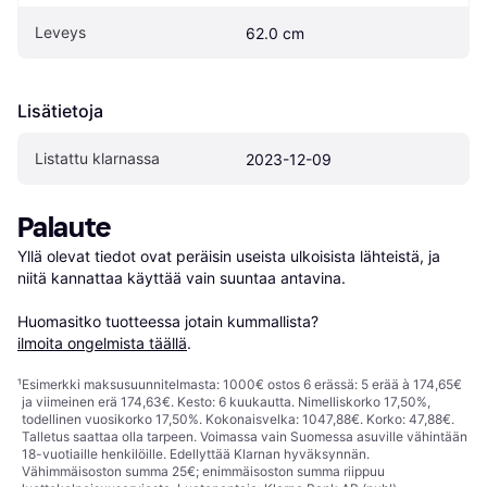
Leveys
62.0 cm
Lisätietoja
Listattu klarnassa
2023-12-09
Palaute
Yllä olevat tiedot ovat peräisin useista ulkoisista lähteistä, ja 
niitä kannattaa käyttää vain suuntaa antavina.

Huomasitko tuotteessa jotain kummallista? 
ilmoita ongelmista täällä
.
¹
Esimerkki maksusuunnitelmasta: 1000€ ostos 6 erässä: 5 erää à 174,65€
ja viimeinen erä 174,63€. Kesto: 6 kuukautta. Nimelliskorko 17,50%,
todellinen vuosikorko 17,50%. Kokonaisvelka: 1047,88€. Korko: 47,88€.
Talletus saattaa olla tarpeen. Voimassa vain Suomessa asuville vähintään
18-vuotiaille henkilöille. Edellyttää Klarnan hyväksynnän.
Vähimmäisoston summa 25€; enimmäisoston summa riippuu