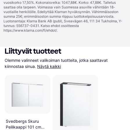
vuosikorko 17,50%. Kokonaisvelka: 1047,88€. Korko: 47,88€. Talletus
saattaa olla tarpeen. Voimassa vain Suomessa asuville vähintään 18-
vuotiaille henkilöille. Edellyttää Klarnan hyväksynnän. Vähimmäisoston
summa 25€; enimmäisoston summa riippuu luottokelpoisuusarviosta.
Luotonantaja: Klarna Bank AB (publ), Sveavägen 46, 111 34 Tukholma, Y-
tunnus: 556737-0431. Katso ehdot osoitteesta
https://www.klarna.com/fi/ehdot/
.
Liittyvät tuotteet
Olemme valinneet valikoiman tuotteita, jotka saattavat 
kiinnostaa sinua.
Näytä kaikki
Svedbergs Skuru
Peilikaappi 101 cm