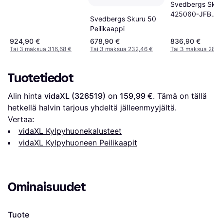
Svedbergs Sk
Valkoinen
425060-JFB
Svedbergs Skuru 50
Peilikaappi 61
Peilikaappi
924,90 €
678,90 €
836,90 €
Tai 3 maksua 316,68 €
Tai 3 maksua 232,46 €
Tai 3 maksua 286
Tuotetiedot
Alin hinta 
vidaXL (326519)
 on 
159,99 €
. Tämä on tällä 
hetkellä halvin tarjous yhdeltä jälleenmyyjältä.
Vertaa:
vidaXL Kylpyhuonekalusteet
vidaXL Kylpyhuoneen Peilikaapit
Ominaisuudet
Tuote