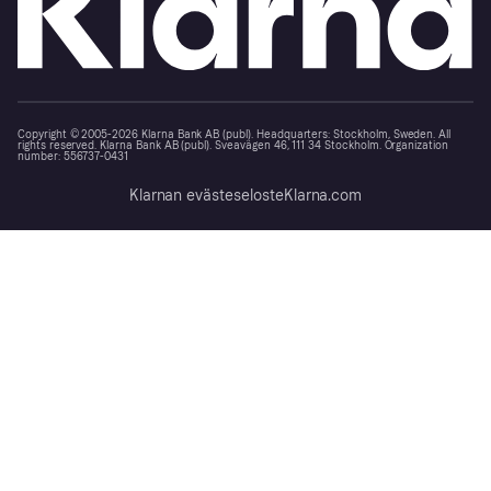
Copyright © 2005-2026 Klarna Bank AB (publ). Headquarters: Stockholm, Sweden. All
rights reserved. Klarna Bank AB (publ). Sveavägen 46, 111 34 Stockholm. Organization
number: 556737-0431
Klarnan evästeseloste
Klarna.com