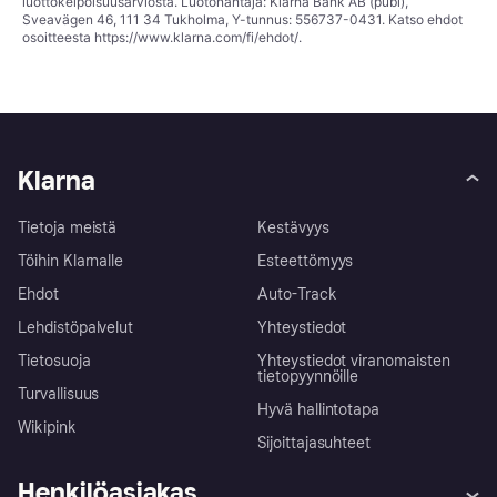
luottokelpoisuusarviosta. Luotonantaja: Klarna Bank AB (publ),
Sveavägen 46, 111 34 Tukholma, Y-tunnus: 556737-0431. Katso ehdot
osoitteesta
https://www.klarna.com/fi/ehdot/
.
Klarna
Tietoja meistä
Kestävyys
Töihin Klarnalle
Esteettömyys
Ehdot
Auto-Track
Lehdistöpalvelut
Yhteystiedot
Tietosuoja
Yhteystiedot viranomaisten
tietopyynnöille
Turvallisuus
Hyvä hallintotapa
Wikipink
Sijoittajasuhteet
Henkilöasiakas