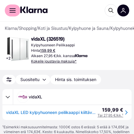
Kuluttajille
Yrityksille
Klarna
/
Shopping
/
Koti ja Sisustus
/
Kylpyhuone ja Sauna
/
Kylpyhuonek
vidaXL (326519)
Kylpyhuoneen Peilikaappi
Hinta
159,99 €
Alkaen 27,95 €/kk. kanssa
+
2
Kokeile joustavia maksuja*
Suositeltu
Hinta sis. toimituksen
vidaXL
159,99 €
vidaXL LED kylpyhuoneen peilikaappi kiiltävä musta 62x14x60 cm
Tai 27,95 €/kk.
¹
¹
Esimerkki maksusuunnitelmasta: 1000€ ostos 6 erässä: 5 erää à 174,65€ ja
viimeinen erä 174,63€. Kesto: 6 kuukautta. Nimelliskorko 17,50%, todellinen