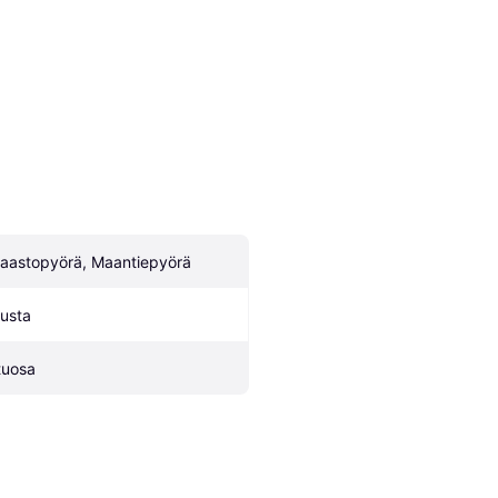
aastopyörä, Maantiepyörä
usta
tuosa