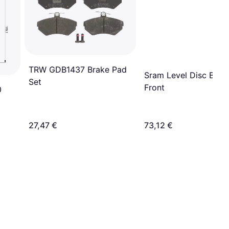
TRW GDB1437 Brake Pad
Sram Level Disc Brak
Set
Front
0
27,47 €
73,12 €