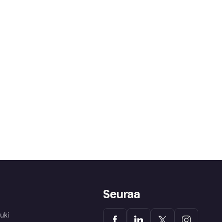
Seuraa
uki