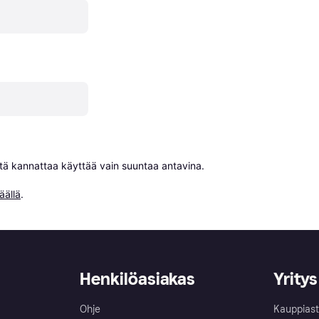
niitä kannattaa käyttää vain suuntaa antavina.

äällä
.
Henkilöasiakas
Yritys
Ohje
Kauppiast