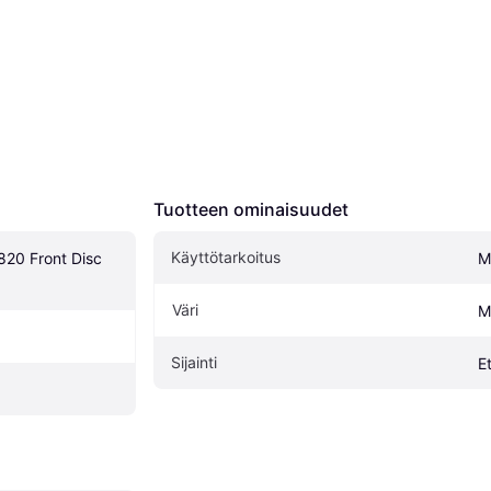
Tuotteen ominaisuudet
Käyttötarkoitus
20 Front Disc 
M
Väri
M
Sijainti
E