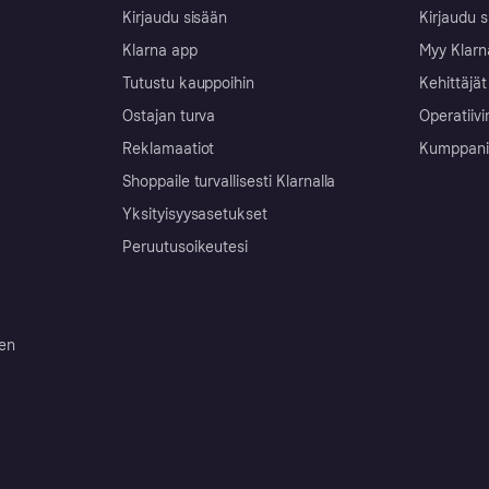
Kirjaudu sisään
Kirjaudu s
Klarna app
Myy Klarn
Tutustu kauppoihin
Kehittäjät
Ostajan turva
Operatiivi
Reklamaatiot
Kumppanit 
Shoppaile turvallisesti Klarnalla
Yksityisyysasetukset
Peruutusoikeutesi
ten