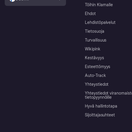
Töihin Klarnalle
Ehdot
Lehdistöpalvelut
Tietosuoja
Turvallisuus
Wikipink
Kestävyys
Esteettömyys
Auto-Track
Yhteystiedot
Yhteystiedot viranomais
tietopyynnöille
Hyvä hallintotapa
Sijoittajasuhteet