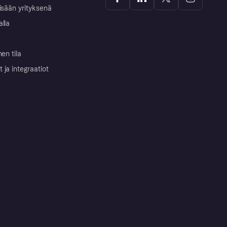
isään yrityksenä
alla
nen tila
ja integraatiot