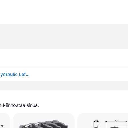
Polkupyörän jarruvipu SHIMANO Saint BL-M820-B Hydraulic Left Series color
 kiinnostaa sinua.