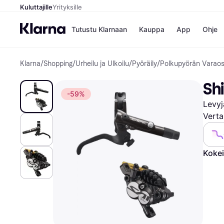
Kuluttajille
Yrityksille
Tutustu Klarnaan
Kauppa
App
Ohje
Klarna
/
Shopping
/
Urheilu ja Ulkoilu
/
Pyöräily
/
Polkupyörän Varaos
Kaupat
Ma
Booking.
Mak
Sh
Gigantti
Mak
-59%
H&M
Mak
Levyj
Peten Koi
kul
Wolt
Mak
Verta
Rah
Mob
Kokei
Kauppahakem