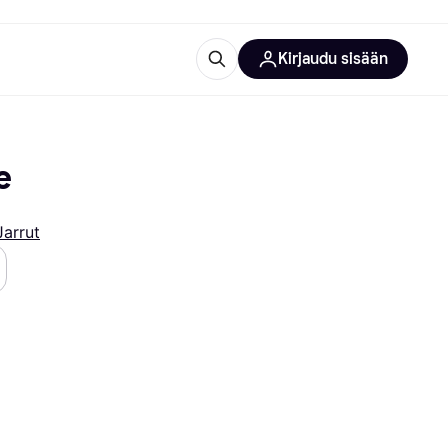
Kirjaudu sisään
totarvikkeet
rna?
e
Jarrut
 kategoriat