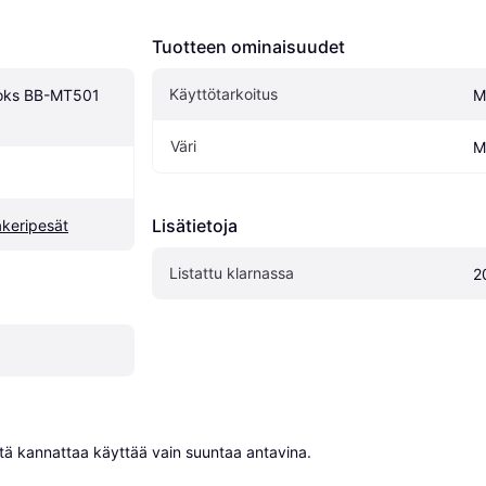
Tuotteen ominaisuudet
Käyttötarkoitus
oks BB-MT501 
M
Väri
M
Lisätietoja
keripesät
Listattu klarnassa
2
niitä kannattaa käyttää vain suuntaa antavina.
