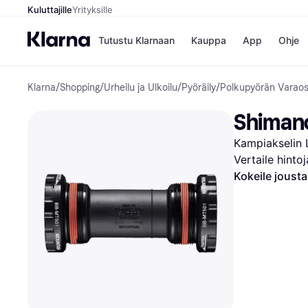
Kuluttajille
Yrityksille
Tutustu Klarnaan
Kauppa
App
Ohje
Klarna
/
Shopping
/
Urheilu ja Ulkoilu
/
Pyöräily
/
Polkupyörän Varaos
Kaupat
Ma
Booking.
Mak
Shimano
Gigantti
Mak
H&M
Mak
Kampiakselin 
Peten Koi
kul
Wolt
Mak
Vertaile hinto
Rah
Kokeile joust
Mob
Kauppahakem