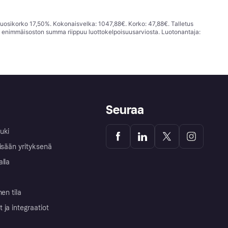
vuosikorko 17,50%. Kokonaisvelka: 1047,88€. Korko: 47,88€. Talletus
; enimmäisoston summa riippuu luottokelpoisuusarviosta. Luotonantaja:
Seuraa
uki
isään yrityksenä
alla
nen tila
ja integraatiot