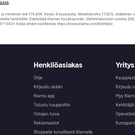
äällä
.
ja viimeinen erä 174,63€. Kesto: 6 kuukautta. Nimelliskorko 17,50%, todellinen 
tiaille henkilöille. Edellyttää Klarnan hyväksynnän. Vähimmäisoston summa 25€
37-0431. Katso ehdot osoitteesta
https://www.klarna.com/fi/ehdot/
.
Henkilöasiakas
Yritys
Ohje
Kauppiast
Kirjaudu sisään
Kirjaudu s
Klarna app
Myy Klarn
Tutustu kauppoihin
Kehittäjät
Ostajan turva
Operatiivi
Reklamaatiot
Kumppanit 
Shoppaile turvallisesti Klarnalla