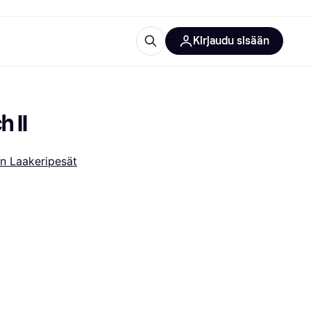
Kirjaudu sisään
totarvikkeet
rna?
 II
n Laakeripesät
 kategoriat