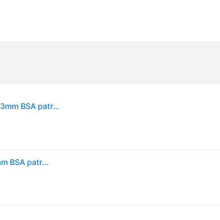
Shimano pohjakannatin Shimano BB-MT501 68/73mm BSA patruuna
Shimano pohjakannatin Shimano BB-MT501 68/73mm BSA patruuna