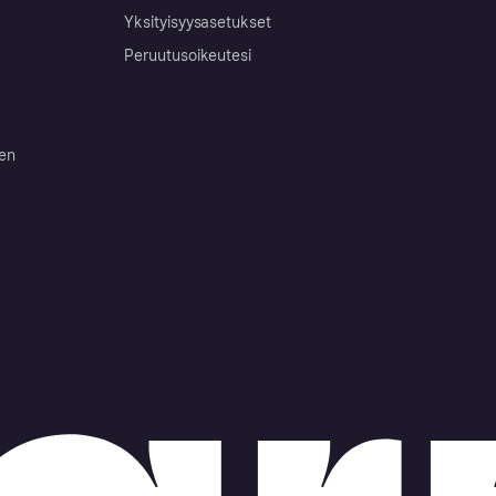
Yksityisyysasetukset
Peruutusoikeutesi
ten