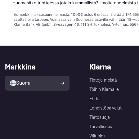
Huomasitko tuotteessa jotain kummallista? 
ilmoita ongelmista t
¹
Esimerkki maksusuunnitelmasta: 1000€ ostos 6 erässä: 5 erää à 174,65€ 
saattaa olla tarpeen. Voimassa vain Suomessa asuville vähintään 18-vuo
Klarna Bank AB (publ), Sveavägen 46, 111 34 Tukholma, Y-tunnus: 5567
Markkina
Klarna
Tietoja meistä
Suomi
Töihin Klarnalle
Ehdot
Lehdistöpalvelut
Tietosuoja
Turvallisuus
Wikipink