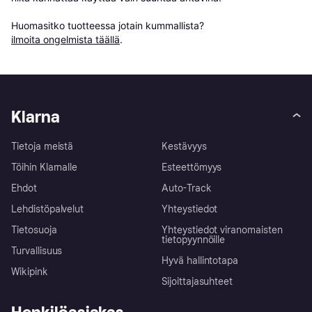
Huomasitko tuotteessa jotain kummallista? 
ilmoita ongelmista täällä
.
Klarna
Tietoja meistä
Kestävyys
Töihin Klarnalle
Esteettömyys
Ehdot
Auto-Track
Lehdistöpalvelut
Yhteystiedot
Tietosuoja
Yhteystiedot viranomaisten
tietopyynnöille
Turvallisuus
Hyvä hallintotapa
Wikipink
Sijoittajasuhteet