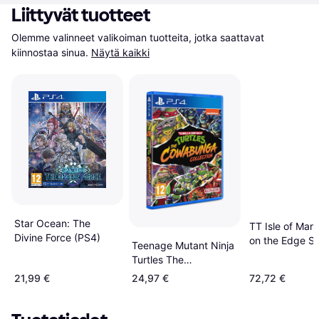
Liittyvät tuotteet
Olemme valinneet valikoiman tuotteita, jotka saattavat 
kiinnostaa sinua.
Näytä kaikki
Star Ocean: The
TT Isle of Man:
Divine Force (PS4)
on the Edge S
Teenage Mutant Ninja
PlayStation 4 1
Turtles The
ajo
Cowabunga Collection
21,99 €
24,97 €
72,72 €