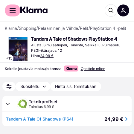
Kuluttajille
Yrityksille
Klarna
/
Shopping
/
Pelaaminen ja Viihde
/
Pelit
/
PlayStation 4 -pelit
Tandem A Tale of Shadows PlayStation 4
Alusta, Simulaatiopeli, Toiminta, Seikkailu, Pulmapeli, 
PEGI-ikärajaus: 12
Hinta
24,99 €
+
15
Kokeile joustavia maksuja kanssa
Opettele miten
Suositeltu
Hinta sis. toimituksen
Teknikproffset
Toimitus 6,99 €
24,99 €
Tandem A Tale Of Shadows (PS4)